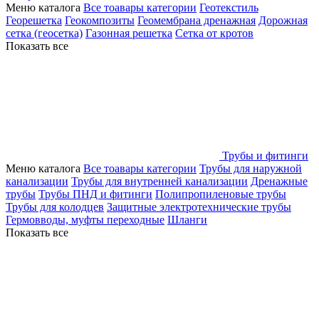
Меню каталога
Все тоавары категории
Геотекстиль
Георешетка
Геокомпозиты
Геомембрана дренажная
Дорожная
сетка (геосетка)
Газонная решетка
Сетка от кротов
Показать все
Трубы и фитинги
Меню каталога
Все тоавары категории
Трубы для наружной
канализации
Трубы для внутренней канализации
Дренажные
трубы
Трубы ПНД и фитинги
Полипропиленовые трубы
Трубы для колодцев
Защитные электротехнические трубы
Гермовводы, муфты переходные
Шланги
Показать все