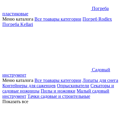
Погреба
пластиковые
Меню каталога
Все тоавары категории
Погреб Rodlex
Погреба Kellari
Садовый
инструмент
Меню каталога
Все тоавары категории
Лопаты для снега
Контейнеры для саженцев
Опрыскиватели
Секаторы и
садовые ножницы
Пилы и ножовки
Малый садовый
инструмент
Тачки садовые и строительные
Показать все