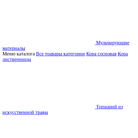
Мульчирующие
материалы
Меню каталога
Все тоавары категории
Кора сосновая
Кора
лиственницы
Топиарий из
искусственной травы