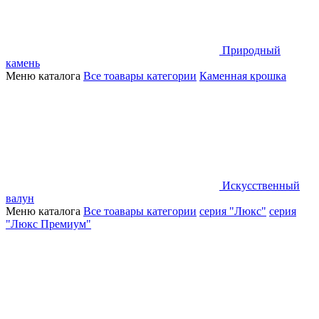
Природный
камень
Меню каталога
Все тоавары категории
Каменная крошка
Искусственный
валун
Меню каталога
Все тоавары категории
серия "Люкс"
серия
"Люкс Премиум"