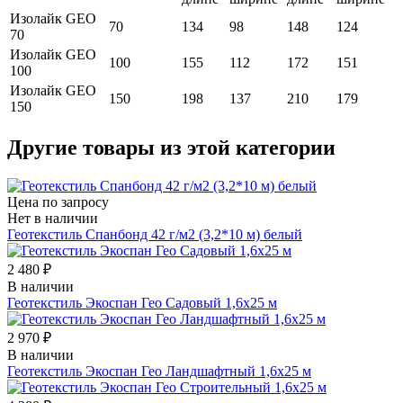
Изолайк GEO
70
134
98
148
124
70
Изолайк GEO
100
155
112
172
151
100
Изолайк GEO
150
198
137
210
179
150
Другие товары из этой категории
Цена по запросу
Нет в наличии
Геотекстиль Спанбонд 42 г/м2 (3,2*10 м) белый
2 480 ₽
В наличии
Геотекстиль Экоспан Гео Садовый 1,6х25 м
2 970 ₽
В наличии
Геотекстиль Экоспан Гео Ландшафтный 1,6х25 м