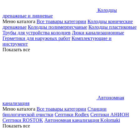
Колодцы
дренажные и ливневые
Меню каталога
Все тоавары категории
Колодцы конические
дренажные
Колодцы полимерпесчаные
Колодцы пластиковые
Трубы для устройства колодцев
Люки канализационные
Герметики для наружных работ
Комплектующие и
инструмент
Показать все
Автономная
канализация
Меню каталога
Все тоавары категории
Станции
биологической очистки
Септики Rodlex
Септики АНИОН
Септики ROSTOK
Автономная канализация Kolomaki
Показать все