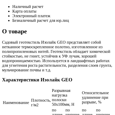
Наличный расчет
Карта оплаты
Электронный платеж
Безналичный расчет для юр.лиц
О товаре
Садовый геотекстиль Изолайк GEO представляет собой
нетканное термоскрепленное полотно, изготовленное из
полипропиленовых нитей. Геотекстиль обладает химической
стойкостью, не гниет, устойчив к УФ лучам, хорошей
водопроницаемостью. Используется в ландшафтных работах
для угнетения роста растительности, разделения слоев грунта,
мульчирование почвы и т.д.
Характеристики Изолайк GEO
Разрывная
Относительное
нагрузка
удлинение при
полоски
Плотность,
разрыве, %
Наименование
50x100мм, Н
г/м2
по
по
по
по
длине
ширине
длине
ширине