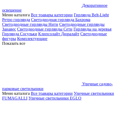
Декоративное
освещение
Меню каталога
Все тоавары категории
Гирлянда Belt-Light
Ретро гирлянда
Светодиодная гирлянда Бахрома
Светодиодные гирлянды Нити
Светодиодные гирлянды
Занавес
Светодиодные гирлянды Сети
Гирлянды на деревья
Гирлянда Сосульки
Клипсолайт
Дюралайт
Светодиодные
фигуры
Комплектующие
Показать все
Уличные садово-
парковые светильники
Меню каталога
Все тоавары категории
Уличные светильники
FUMAGALLI
Уличные светильники EGLO