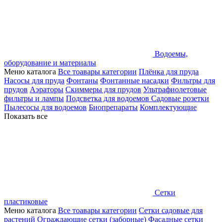
Водоемы,
оборудование и материалы
Меню каталога
Все тоавары категории
Плёнка для пруда
Насосы для пруда
Фонтаны
Фонтанные насадки
Фильтры для
прудов
Аэраторы
Скиммеры для прудов
Ультрафиолетовые
фильтры и лампы
Подсветка для водоемов
Садовые розетки
Пылесосы для водоемов
Биопрепараты
Комплектующие
Показать все
Сетки
пластиковые
Меню каталога
Все тоавары категории
Сетки садовые для
растений
Ограждающие сетки (заборные)
Фасадные сетки