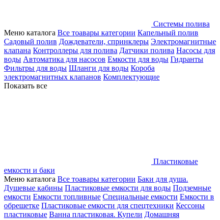
Системы полива
Меню каталога
Все тоавары категории
Капельный полив
Садовый полив
Дождеватели, спринклеры
Электромагнитные
клапана
Контроллеры для полива
Датчики полива
Насосы для
воды
Автоматика для насосов
Емкости для воды
Гидранты
Фильтры для воды
Шланги для воды
Короба
электромагнитных клапанов
Комплектующие
Показать все
Пластиковые
емкости и баки
Меню каталога
Все тоавары категории
Баки для душа.
Душевые кабины
Пластиковые емкости для воды
Подземные
емкости
Емкости топливные
Специальные емкости
Емкости в
обрешетке
Пластиковые емкости для спецтехники
Кессоны
пластиковые
Ванна пластиковая. Купели
Домашняя