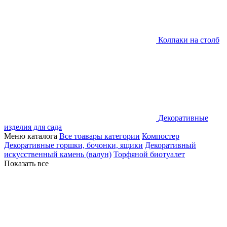
Колпаки на столб
Декоративные
изделия для сада
Меню каталога
Все тоавары категории
Компостер
Декоративные горшки, бочонки, ящики
Декоративный
искусственный камень (валун)
Торфяной биотуалет
Показать все