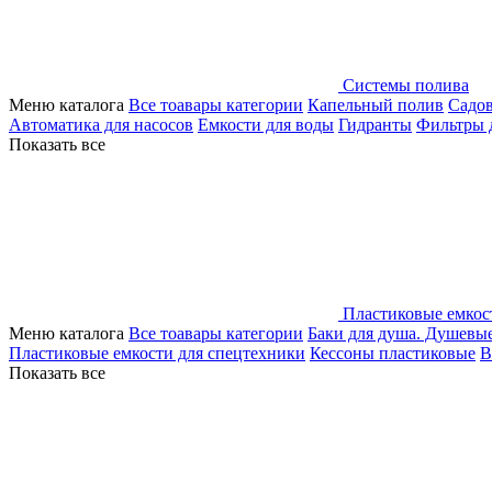
Системы полива
Меню каталога
Все тоавары категории
Капельный полив
Садо
Автоматика для насосов
Емкости для воды
Гидранты
Фильтры 
Показать все
Пластиковые емкос
Меню каталога
Все тоавары категории
Баки для душа. Душевы
Пластиковые емкости для спецтехники
Кессоны пластиковые
В
Показать все