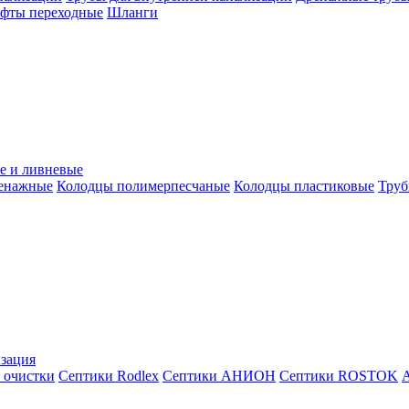
уфты переходные
Шланги
е и ливневые
ренажные
Колодцы полимерпесчаные
Колодцы пластиковые
Труб
зация
 очистки
Септики Rodlex
Септики АНИОН
Септики ROSTOK
А