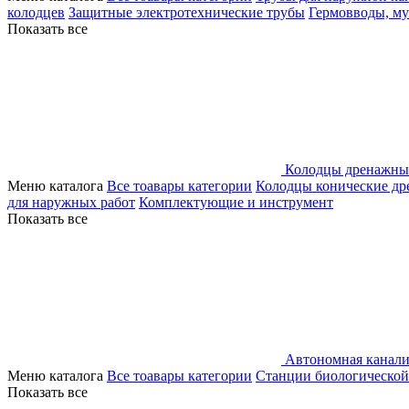
колодцев
Защитные электротехнические трубы
Гермовводы, м
Показать все
Колодцы дренажны
Меню каталога
Все тоавары категории
Колодцы конические д
для наружных работ
Комплектующие и инструмент
Показать все
Автономная канали
Меню каталога
Все тоавары категории
Станции биологической
Показать все