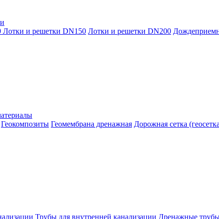
ки
0
Лотки и решетки DN150
Лотки и решетки DN200
Дождеприем
материалы
Геокомпозиты
Геомембрана дренажная
Дорожная сетка (геосетка
нализации
Трубы для внутренней канализации
Дренажные труб