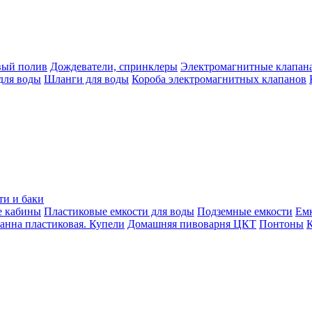
вый полив
Дождеватели, спринклеры
Электромагнитные клапан
для воды
Шланги для воды
Короба электромагнитных клапанов
ти и баки
е кабины
Пластиковые емкости для воды
Подземные емкости
Ем
анна пластиковая. Купели
Домашняя пивоварня ЦКТ
Понтоны
К