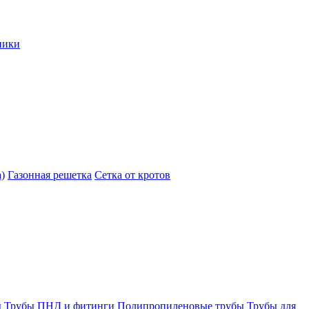
ники
)
Газонная решетка
Сетка от кротов
ы
Трубы ПНД и фитинги
Полипропиленовые трубы
Трубы для