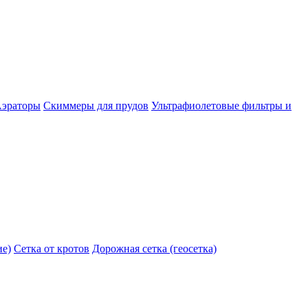
эраторы
Скиммеры для прудов
Ультрафиолетовые фильтры и
ие)
Сетка от кротов
Дорожная сетка (геосетка)