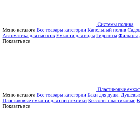
Системы полива
Меню каталога
Все тоавары категории
Капельный полив
Садо
Автоматика для насосов
Емкости для воды
Гидранты
Фильтры 
Показать все
Пластиковые емкос
Меню каталога
Все тоавары категории
Баки для душа. Душевы
Пластиковые емкости для спецтехники
Кессоны пластиковые
В
Показать все