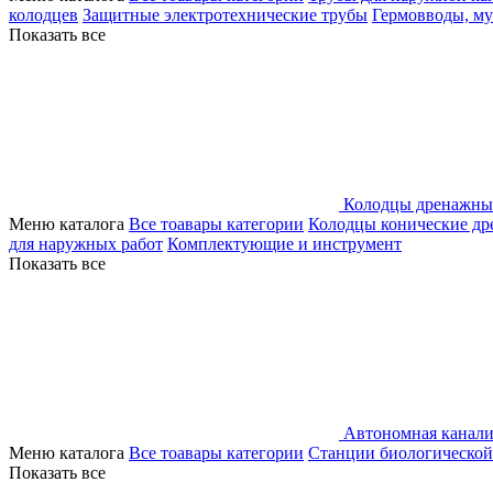
колодцев
Защитные электротехнические трубы
Гермовводы, м
Показать все
Колодцы дренажны
Меню каталога
Все тоавары категории
Колодцы конические д
для наружных работ
Комплектующие и инструмент
Показать все
Автономная канали
Меню каталога
Все тоавары категории
Станции биологической
Показать все