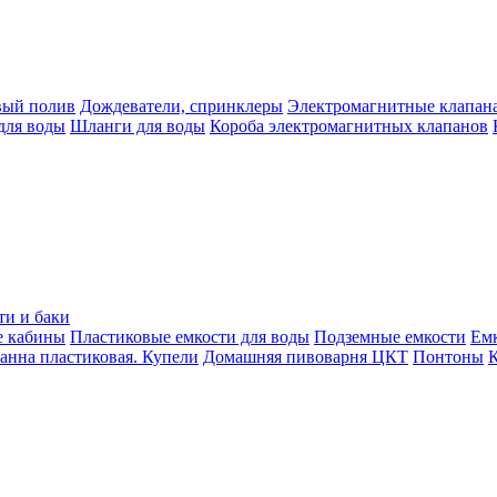
вый полив
Дождеватели, спринклеры
Электромагнитные клапан
для воды
Шланги для воды
Короба электромагнитных клапанов
ти и баки
е кабины
Пластиковые емкости для воды
Подземные емкости
Ем
анна пластиковая. Купели
Домашняя пивоварня ЦКТ
Понтоны
К