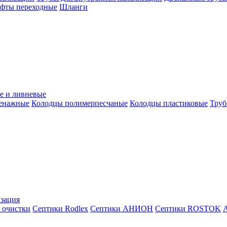
уфты переходные
Шланги
е и ливневые
ренажные
Колодцы полимерпесчаные
Колодцы пластиковые
Труб
зация
 очистки
Септики Rodlex
Септики АНИОН
Септики ROSTOK
А