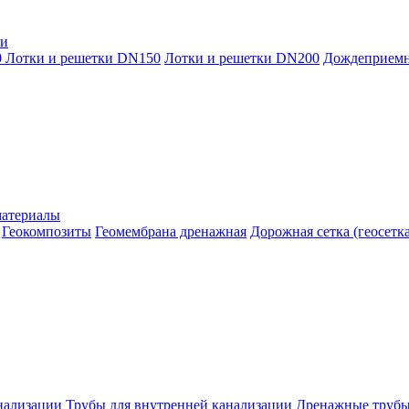
ки
0
Лотки и решетки DN150
Лотки и решетки DN200
Дождеприем
материалы
Геокомпозиты
Геомембрана дренажная
Дорожная сетка (геосетка
нализации
Трубы для внутренней канализации
Дренажные труб