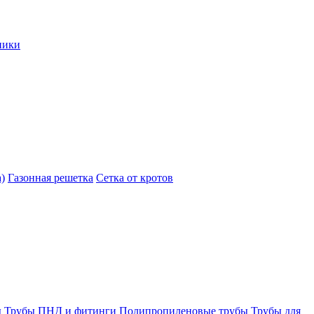
ники
)
Газонная решетка
Сетка от кротов
ы
Трубы ПНД и фитинги
Полипропиленовые трубы
Трубы для