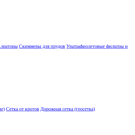
эраторы
Скиммеры для прудов
Ультрафиолетовые фильтры и
ие)
Сетка от кротов
Дорожная сетка (геосетка)