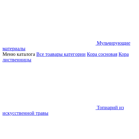
Мульчирующие
материалы
Меню каталога
Все тоавары категории
Кора сосновая
Кора
лиственницы
Топиарий из
искусственной травы