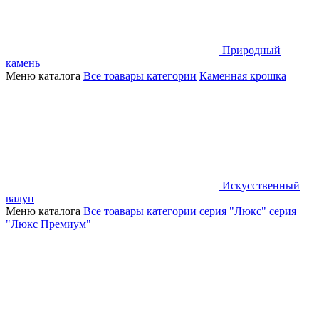
Природный
камень
Меню каталога
Все тоавары категории
Каменная крошка
Искусственный
валун
Меню каталога
Все тоавары категории
серия "Люкс"
серия
"Люкс Премиум"