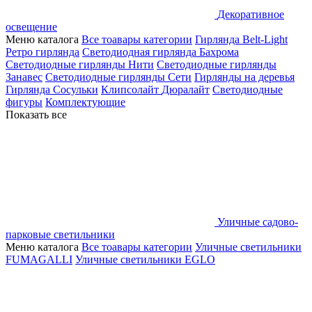
Декоративное
освещение
Меню каталога
Все тоавары категории
Гирлянда Belt-Light
Ретро гирлянда
Светодиодная гирлянда Бахрома
Светодиодные гирлянды Нити
Светодиодные гирлянды
Занавес
Светодиодные гирлянды Сети
Гирлянды на деревья
Гирлянда Сосульки
Клипсолайт
Дюралайт
Светодиодные
фигуры
Комплектующие
Показать все
Уличные садово-
парковые светильники
Меню каталога
Все тоавары категории
Уличные светильники
FUMAGALLI
Уличные светильники EGLO