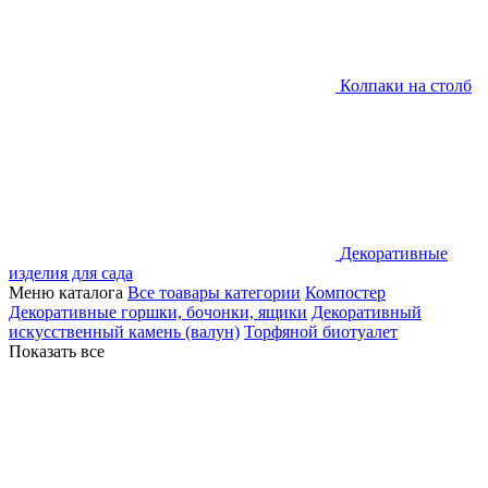
Колпаки на столб
Декоративные
изделия для сада
Меню каталога
Все тоавары категории
Компостер
Декоративные горшки, бочонки, ящики
Декоративный
искусственный камень (валун)
Торфяной биотуалет
Показать все