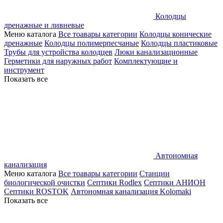
Колодцы
дренажные и ливневые
Меню каталога
Все тоавары категории
Колодцы конические
дренажные
Колодцы полимерпесчаные
Колодцы пластиковые
Трубы для устройства колодцев
Люки канализационные
Герметики для наружных работ
Комплектующие и
инструмент
Показать все
Автономная
канализация
Меню каталога
Все тоавары категории
Станции
биологической очистки
Септики Rodlex
Септики АНИОН
Септики ROSTOK
Автономная канализация Kolomaki
Показать все