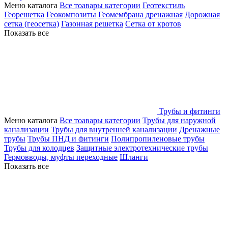
Меню каталога
Все тоавары категории
Геотекстиль
Георешетка
Геокомпозиты
Геомембрана дренажная
Дорожная
сетка (геосетка)
Газонная решетка
Сетка от кротов
Показать все
Трубы и фитинги
Меню каталога
Все тоавары категории
Трубы для наружной
канализации
Трубы для внутренней канализации
Дренажные
трубы
Трубы ПНД и фитинги
Полипропиленовые трубы
Трубы для колодцев
Защитные электротехнические трубы
Гермовводы, муфты переходные
Шланги
Показать все