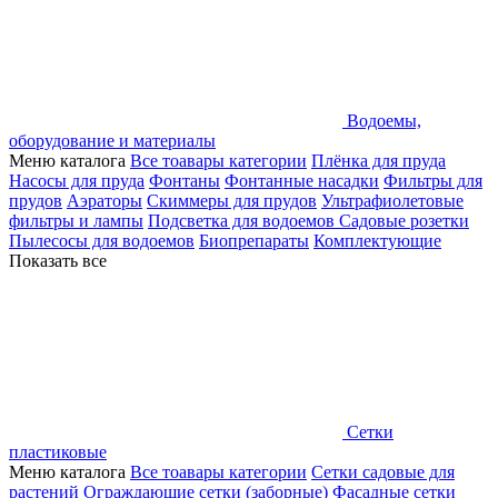
Водоемы,
оборудование и материалы
Меню каталога
Все тоавары категории
Плёнка для пруда
Насосы для пруда
Фонтаны
Фонтанные насадки
Фильтры для
прудов
Аэраторы
Скиммеры для прудов
Ультрафиолетовые
фильтры и лампы
Подсветка для водоемов
Садовые розетки
Пылесосы для водоемов
Биопрепараты
Комплектующие
Показать все
Сетки
пластиковые
Меню каталога
Все тоавары категории
Сетки садовые для
растений
Ограждающие сетки (заборные)
Фасадные сетки