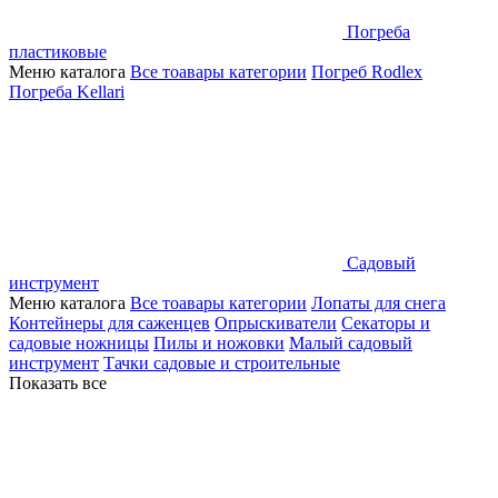
Погреба
пластиковые
Меню каталога
Все тоавары категории
Погреб Rodlex
Погреба Kellari
Садовый
инструмент
Меню каталога
Все тоавары категории
Лопаты для снега
Контейнеры для саженцев
Опрыскиватели
Секаторы и
садовые ножницы
Пилы и ножовки
Малый садовый
инструмент
Тачки садовые и строительные
Показать все