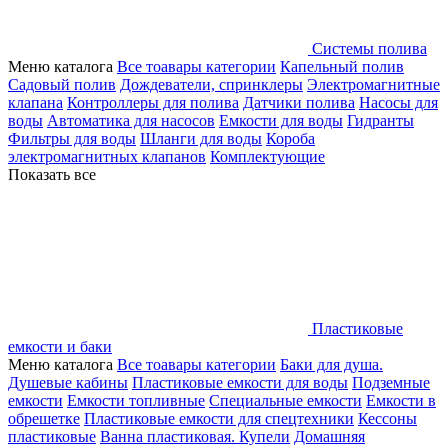
Системы полива
Меню каталога
Все тоавары категории
Капельный полив
Садовый полив
Дождеватели, спринклеры
Электромагнитные
клапана
Контроллеры для полива
Датчики полива
Насосы для
воды
Автоматика для насосов
Емкости для воды
Гидранты
Фильтры для воды
Шланги для воды
Короба
электромагнитных клапанов
Комплектующие
Показать все
Пластиковые
емкости и баки
Меню каталога
Все тоавары категории
Баки для душа.
Душевые кабины
Пластиковые емкости для воды
Подземные
емкости
Емкости топливные
Специальные емкости
Емкости в
обрешетке
Пластиковые емкости для спецтехники
Кессоны
пластиковые
Ванна пластиковая. Купели
Домашняя