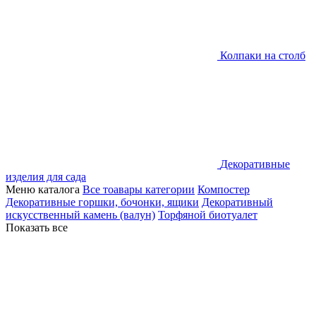
Колпаки на столб
Декоративные
изделия для сада
Меню каталога
Все тоавары категории
Компостер
Декоративные горшки, бочонки, ящики
Декоративный
искусственный камень (валун)
Торфяной биотуалет
Показать все