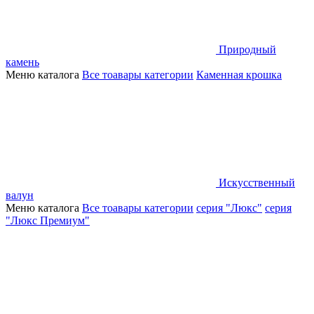
Природный
камень
Меню каталога
Все тоавары категории
Каменная крошка
Искусственный
валун
Меню каталога
Все тоавары категории
серия "Люкс"
серия
"Люкс Премиум"