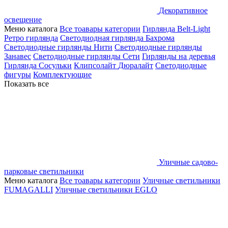
Декоративное
освещение
Меню каталога
Все тоавары категории
Гирлянда Belt-Light
Ретро гирлянда
Светодиодная гирлянда Бахрома
Светодиодные гирлянды Нити
Светодиодные гирлянды
Занавес
Светодиодные гирлянды Сети
Гирлянды на деревья
Гирлянда Сосульки
Клипсолайт
Дюралайт
Светодиодные
фигуры
Комплектующие
Показать все
Уличные садово-
парковые светильники
Меню каталога
Все тоавары категории
Уличные светильники
FUMAGALLI
Уличные светильники EGLO