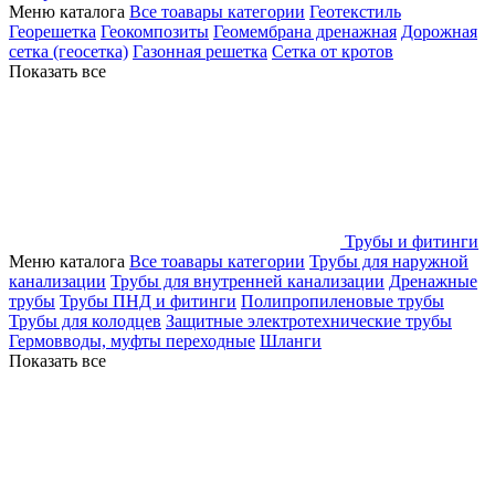
Меню каталога
Все тоавары категории
Геотекстиль
Георешетка
Геокомпозиты
Геомембрана дренажная
Дорожная
сетка (геосетка)
Газонная решетка
Сетка от кротов
Показать все
Трубы и фитинги
Меню каталога
Все тоавары категории
Трубы для наружной
канализации
Трубы для внутренней канализации
Дренажные
трубы
Трубы ПНД и фитинги
Полипропиленовые трубы
Трубы для колодцев
Защитные электротехнические трубы
Гермовводы, муфты переходные
Шланги
Показать все