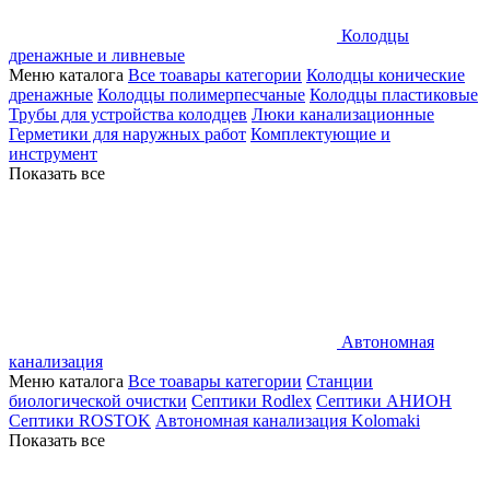
Колодцы
дренажные и ливневые
Меню каталога
Все тоавары категории
Колодцы конические
дренажные
Колодцы полимерпесчаные
Колодцы пластиковые
Трубы для устройства колодцев
Люки канализационные
Герметики для наружных работ
Комплектующие и
инструмент
Показать все
Автономная
канализация
Меню каталога
Все тоавары категории
Станции
биологической очистки
Септики Rodlex
Септики АНИОН
Септики ROSTOK
Автономная канализация Kolomaki
Показать все