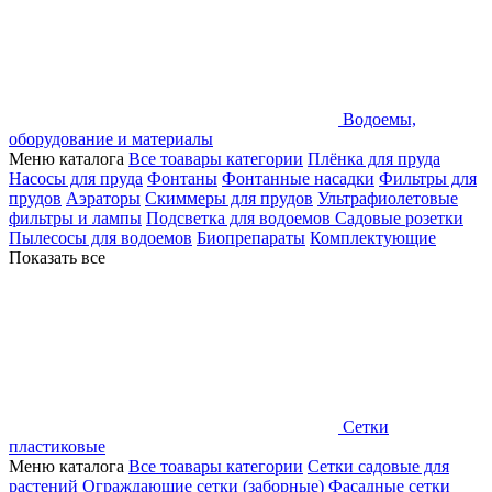
Водоемы,
оборудование и материалы
Меню каталога
Все тоавары категории
Плёнка для пруда
Насосы для пруда
Фонтаны
Фонтанные насадки
Фильтры для
прудов
Аэраторы
Скиммеры для прудов
Ультрафиолетовые
фильтры и лампы
Подсветка для водоемов
Садовые розетки
Пылесосы для водоемов
Биопрепараты
Комплектующие
Показать все
Сетки
пластиковые
Меню каталога
Все тоавары категории
Сетки садовые для
растений
Ограждающие сетки (заборные)
Фасадные сетки