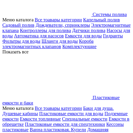
Системы полива
Меню каталога
Все тоавары категории
Капельный полив
Садовый полив
Дождеватели, спринклеры
Электромагнитные
клапана
Контроллеры для полива
Датчики полива
Насосы для
воды
Автоматика для насосов
Емкости для воды
Гидранты
Фильтры для воды
Шланги для воды
Короба
электромагнитных клапанов
Комплектующие
Показать все
Пластиковые
емкости и баки
Меню каталога
Все тоавары категории
Баки для душа.
Душевые кабины
Пластиковые емкости для воды
Подземные
емкости
Емкости топливные
Специальные емкости
Емкости в
обрешетке
Пластиковые емкости для спецтехники
Кессоны
пластиковые
Ванна пластиковая. Купели
Домашняя