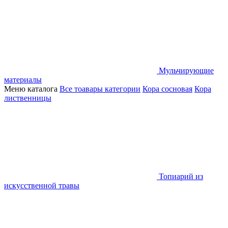
Мульчирующие
материалы
Меню каталога
Все тоавары категории
Кора сосновая
Кора
лиственницы
Топиарий из
искусственной травы