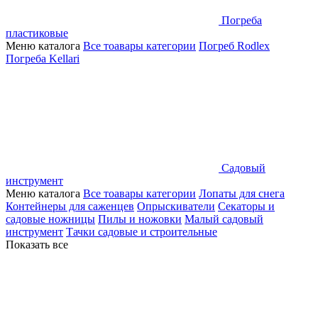
Погреба
пластиковые
Меню каталога
Все тоавары категории
Погреб Rodlex
Погреба Kellari
Садовый
инструмент
Меню каталога
Все тоавары категории
Лопаты для снега
Контейнеры для саженцев
Опрыскиватели
Секаторы и
садовые ножницы
Пилы и ножовки
Малый садовый
инструмент
Тачки садовые и строительные
Показать все