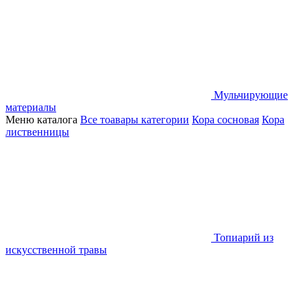
Мульчирующие
материалы
Меню каталога
Все тоавары категории
Кора сосновая
Кора
лиственницы
Топиарий из
искусственной травы