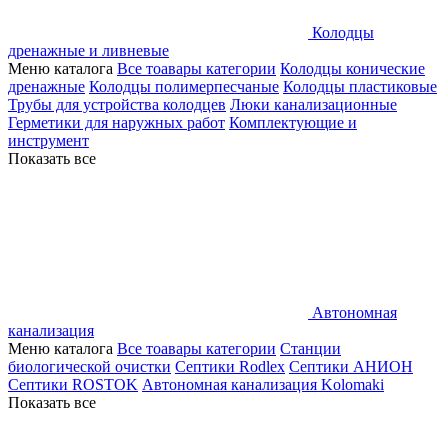
Колодцы
дренажные и ливневые
Меню каталога
Все тоавары категории
Колодцы конические
дренажные
Колодцы полимерпесчаные
Колодцы пластиковые
Трубы для устройства колодцев
Люки канализационные
Герметики для наружных работ
Комплектующие и
инструмент
Показать все
Автономная
канализация
Меню каталога
Все тоавары категории
Станции
биологической очистки
Септики Rodlex
Септики АНИОН
Септики ROSTOK
Автономная канализация Kolomaki
Показать все