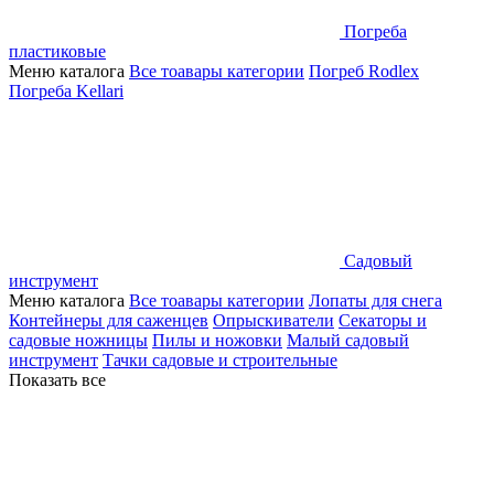
Погреба
пластиковые
Меню каталога
Все тоавары категории
Погреб Rodlex
Погреба Kellari
Садовый
инструмент
Меню каталога
Все тоавары категории
Лопаты для снега
Контейнеры для саженцев
Опрыскиватели
Секаторы и
садовые ножницы
Пилы и ножовки
Малый садовый
инструмент
Тачки садовые и строительные
Показать все