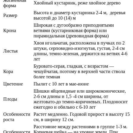
Жизненная
Хвойный кустарник, реже хвойное дерево
форма
Высота и диаметр кустарника 2-4 м, деревья
Размер
высотой до 10 (14) м
Широкая с дугообразно приподнятыми
Крона
ветвями (кустарниковая форма) или
пирамидальная (древовидная форма)
Хвоя игольчатая, расположена в пучках по 2
штуки, серповидно-изогнутая, густая, 2-4 см
Листья
длины, темно-зеленая, держится на ветвях 4-6
лет
Буровато-серая, гладкая, с возрастом —
Кора
чешуйчатая, поэтому в верхней части ствола
более темная
Цветение
Пылит с 10 лет в мае-июне
Шишки яйцевидные или ширококонические,
2-6 см длины и 1,5 -4 см ширины, от
Плоды
желтовато-до темно-коричневых. Плодоносит
ежегодно и обильно с 6-10 лет
Особенности
Растет медленно. Годовой прирост в высоту 15
роста
см, в ширину 12 см.
Расстояние между растениями в группе 1-3 м.
Особенности
Корневая шейка — на уровне земли. При