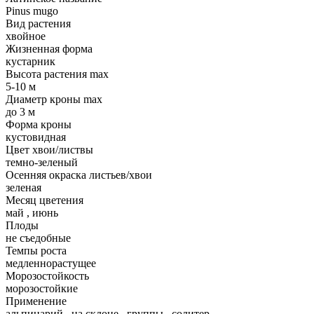
Pinus mugo
Вид растения
хвойное
Жизненная форма
кустарник
Высота растения max
5-10 м
Диаметр кроны max
до 3 м
Форма кроны
кустовидная
Цвет хвои/листвы
темно-зеленый
Осенняя окраска листьев/хвои
зеленая
Месяц цветения
май
,
июнь
Плоды
не съедобные
Темпы роста
медленнорастущее
Морозостойкость
морозостойкие
Применение
альпинарий
,
на склоне
,
группы
,
солитер