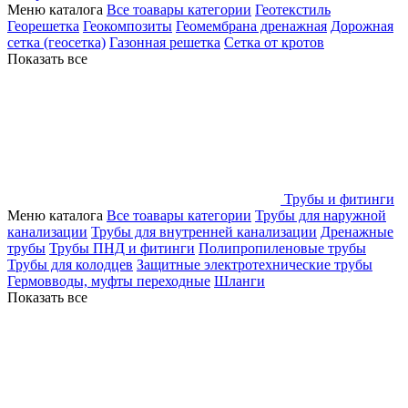
Меню каталога
Все тоавары категории
Геотекстиль
Георешетка
Геокомпозиты
Геомембрана дренажная
Дорожная
сетка (геосетка)
Газонная решетка
Сетка от кротов
Показать все
Трубы и фитинги
Меню каталога
Все тоавары категории
Трубы для наружной
канализации
Трубы для внутренней канализации
Дренажные
трубы
Трубы ПНД и фитинги
Полипропиленовые трубы
Трубы для колодцев
Защитные электротехнические трубы
Гермовводы, муфты переходные
Шланги
Показать все