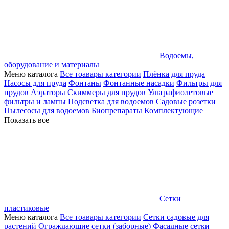
Водоемы,
оборудование и материалы
Меню каталога
Все тоавары категории
Плёнка для пруда
Насосы для пруда
Фонтаны
Фонтанные насадки
Фильтры для
прудов
Аэраторы
Скиммеры для прудов
Ультрафиолетовые
фильтры и лампы
Подсветка для водоемов
Садовые розетки
Пылесосы для водоемов
Биопрепараты
Комплектующие
Показать все
Сетки
пластиковые
Меню каталога
Все тоавары категории
Сетки садовые для
растений
Ограждающие сетки (заборные)
Фасадные сетки