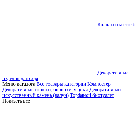
Колпаки на столб
Декоративные
изделия для сада
Меню каталога
Все тоавары категории
Компостер
Декоративные горшки, бочонки, ящики
Декоративный
искусственный камень (валун)
Торфяной биотуалет
Показать все