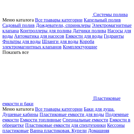
Системы полива
Меню каталога
Все тоавары категории
Капельный полив
Садовый полив
Дождеватели, спринклеры
Электромагнитные
клапана
Контроллеры для полива
Датчики полива
Насосы для
воды
Автоматика для насосов
Емкости для воды
Гидранты
Фильтры для воды
Шланги для воды
Короба
электромагнитных клапанов
Комплектующие
Показать все
Пластиковые
емкости и баки
Меню каталога
Все тоавары категории
Баки для душа.
Душевые кабины
Пластиковые емкости для воды
Подземные
емкости
Емкости топливные
Специальные емкости
Емкости в
обрешетке
Пластиковые емкости для спецтехники
Кессоны
пластиковые
Ванна пластиковая. Купели
Домашняя