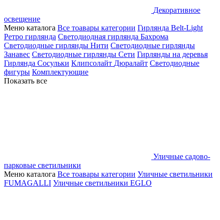
Декоративное
освещение
Меню каталога
Все тоавары категории
Гирлянда Belt-Light
Ретро гирлянда
Светодиодная гирлянда Бахрома
Светодиодные гирлянды Нити
Светодиодные гирлянды
Занавес
Светодиодные гирлянды Сети
Гирлянды на деревья
Гирлянда Сосульки
Клипсолайт
Дюралайт
Светодиодные
фигуры
Комплектующие
Показать все
Уличные садово-
парковые светильники
Меню каталога
Все тоавары категории
Уличные светильники
FUMAGALLI
Уличные светильники EGLO