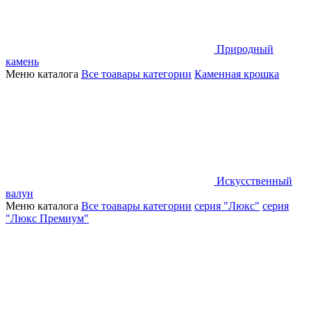
Природный
камень
Меню каталога
Все тоавары категории
Каменная крошка
Искусственный
валун
Меню каталога
Все тоавары категории
серия "Люкс"
серия
"Люкс Премиум"