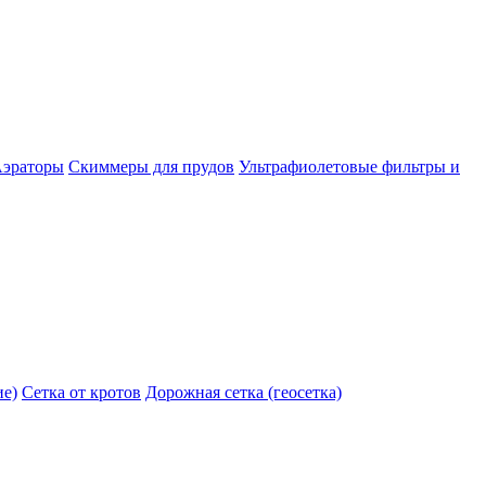
эраторы
Скиммеры для прудов
Ультрафиолетовые фильтры и
ие)
Сетка от кротов
Дорожная сетка (геосетка)