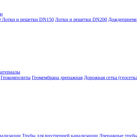
ки
0
Лотки и решетки DN150
Лотки и решетки DN200
Дождеприем
материалы
Геокомпозиты
Геомембрана дренажная
Дорожная сетка (геосетка
нализации
Трубы для внутренней канализации
Дренажные труб