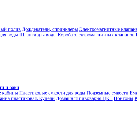
вый полив
Дождеватели, спринклеры
Электромагнитные клапан
для воды
Шланги для воды
Короба электромагнитных клапанов
ти и баки
е кабины
Пластиковые емкости для воды
Подземные емкости
Ем
анна пластиковая. Купели
Домашняя пивоварня ЦКТ
Понтоны
К