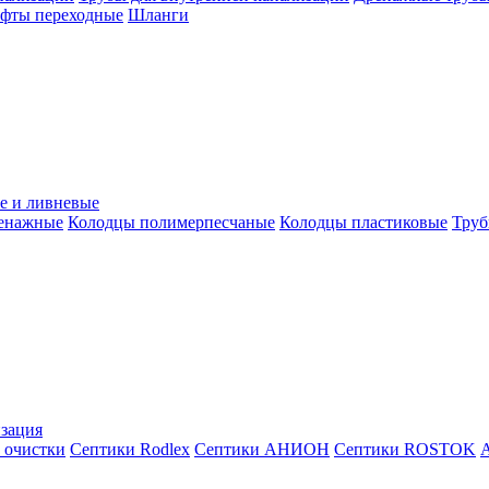
уфты переходные
Шланги
е и ливневые
ренажные
Колодцы полимерпесчаные
Колодцы пластиковые
Труб
зация
 очистки
Септики Rodlex
Септики АНИОН
Септики ROSTOK
А