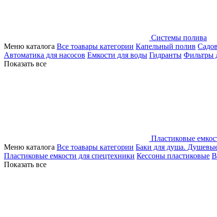
Системы полива
Меню каталога
Все тоавары категории
Капельный полив
Садо
Автоматика для насосов
Емкости для воды
Гидранты
Фильтры 
Показать все
Пластиковые емкос
Меню каталога
Все тоавары категории
Баки для душа. Душевы
Пластиковые емкости для спецтехники
Кессоны пластиковые
В
Показать все