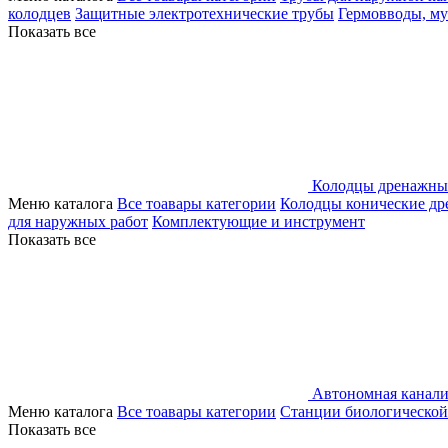
колодцев
Защитные электротехнические трубы
Гермовводы, м
Показать все
Колодцы дренажны
Меню каталога
Все тоавары категории
Колодцы конические д
для наружных работ
Комплектующие и инструмент
Показать все
Автономная канали
Меню каталога
Все тоавары категории
Станции биологической
Показать все