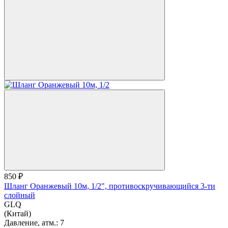
850 ₽
Шланг Оранжевый 10м, 1/2", противоскручивающийся 3-ти
слойный
GLQ
(Китай)
Давление, атм.:
7