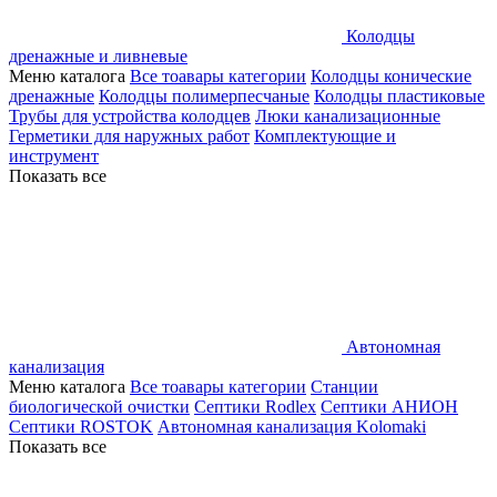
Колодцы
дренажные и ливневые
Меню каталога
Все тоавары категории
Колодцы конические
дренажные
Колодцы полимерпесчаные
Колодцы пластиковые
Трубы для устройства колодцев
Люки канализационные
Герметики для наружных работ
Комплектующие и
инструмент
Показать все
Автономная
канализация
Меню каталога
Все тоавары категории
Станции
биологической очистки
Септики Rodlex
Септики АНИОН
Септики ROSTOK
Автономная канализация Kolomaki
Показать все