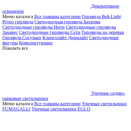
Декоративное
освещение
Меню каталога
Все тоавары категории
Гирлянда Belt-Light
Ретро гирлянда
Светодиодная гирлянда Бахрома
Светодиодные гирлянды Нити
Светодиодные гирлянды
Занавес
Светодиодные гирлянды Сети
Гирлянды на деревья
Гирлянда Сосульки
Клипсолайт
Дюралайт
Светодиодные
фигуры
Комплектующие
Показать все
Уличные садово-
парковые светильники
Меню каталога
Все тоавары категории
Уличные светильники
FUMAGALLI
Уличные светильники EGLO