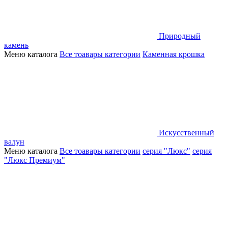
Природный
камень
Меню каталога
Все тоавары категории
Каменная крошка
Искусственный
валун
Меню каталога
Все тоавары категории
серия "Люкс"
серия
"Люкс Премиум"