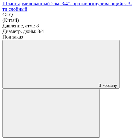
Шланг армированный 25м, 3/4", противоскручивающийся 3-
ти слойный
GLQ
(Китай)
Давление, атм.:
8
Диаметр, дюйм:
3/4
Под заказ
В корзину