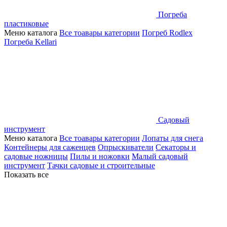
Погреба
пластиковые
Меню каталога
Все тоавары категории
Погреб Rodlex
Погреба Kellari
Садовый
инструмент
Меню каталога
Все тоавары категории
Лопаты для снега
Контейнеры для саженцев
Опрыскиватели
Секаторы и
садовые ножницы
Пилы и ножовки
Малый садовый
инструмент
Тачки садовые и строительные
Показать все