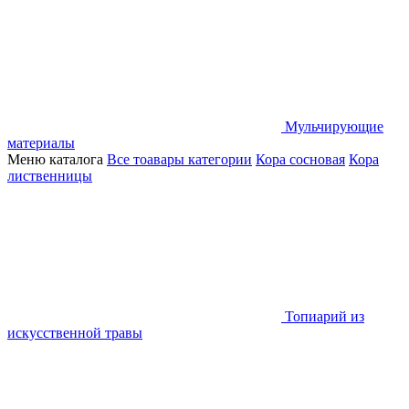
Мульчирующие
материалы
Меню каталога
Все тоавары категории
Кора сосновая
Кора
лиственницы
Топиарий из
искусственной травы