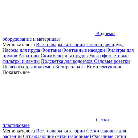
Водоемы,
оборудование и материалы
Меню каталога
Все тоавары категории
Плёнка для пруда
Насосы для пруда
Фонтаны
Фонтанные насадки
Фильтры для
прудов
Аэраторы
Скиммеры для прудов
Ультрафиолетовые
фильтры и лампы
Подсветка для водоемов
Садовые розетки
Пылесосы для водоемов
Биопрепараты
Комплектующие
Показать все
Сетки
пластиковые
Меню каталога
Все тоавары категории
Сетки садовые для
растений
Ограждающие сетки (заборные)
Фасадные сетки