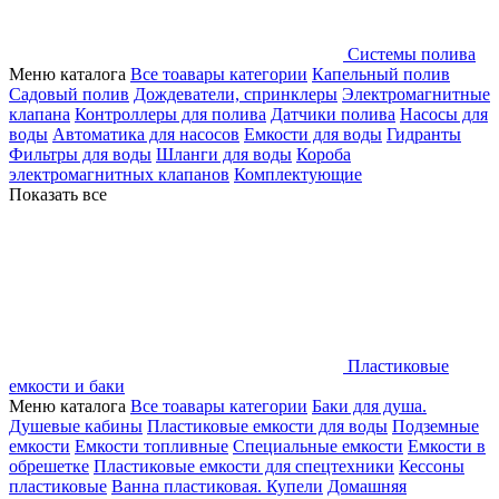
Системы полива
Меню каталога
Все тоавары категории
Капельный полив
Садовый полив
Дождеватели, спринклеры
Электромагнитные
клапана
Контроллеры для полива
Датчики полива
Насосы для
воды
Автоматика для насосов
Емкости для воды
Гидранты
Фильтры для воды
Шланги для воды
Короба
электромагнитных клапанов
Комплектующие
Показать все
Пластиковые
емкости и баки
Меню каталога
Все тоавары категории
Баки для душа.
Душевые кабины
Пластиковые емкости для воды
Подземные
емкости
Емкости топливные
Специальные емкости
Емкости в
обрешетке
Пластиковые емкости для спецтехники
Кессоны
пластиковые
Ванна пластиковая. Купели
Домашняя