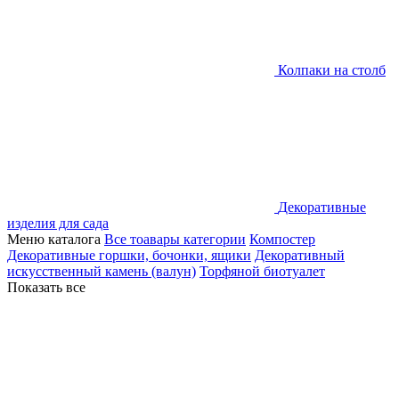
Колпаки на столб
Декоративные
изделия для сада
Меню каталога
Все тоавары категории
Компостер
Декоративные горшки, бочонки, ящики
Декоративный
искусственный камень (валун)
Торфяной биотуалет
Показать все