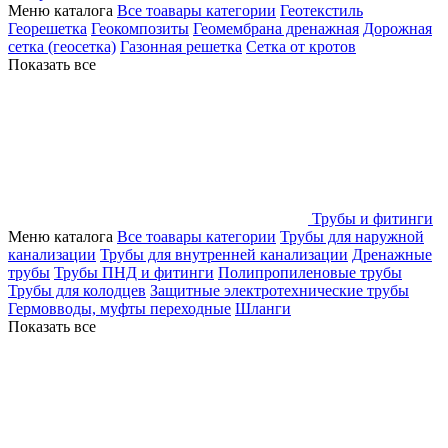
Меню каталога
Все тоавары категории
Геотекстиль
Георешетка
Геокомпозиты
Геомембрана дренажная
Дорожная
сетка (геосетка)
Газонная решетка
Сетка от кротов
Показать все
Трубы и фитинги
Меню каталога
Все тоавары категории
Трубы для наружной
канализации
Трубы для внутренней канализации
Дренажные
трубы
Трубы ПНД и фитинги
Полипропиленовые трубы
Трубы для колодцев
Защитные электротехнические трубы
Гермовводы, муфты переходные
Шланги
Показать все