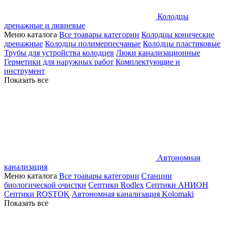
Колодцы
дренажные и ливневые
Меню каталога
Все тоавары категории
Колодцы конические
дренажные
Колодцы полимерпесчаные
Колодцы пластиковые
Трубы для устройства колодцев
Люки канализационные
Герметики для наружных работ
Комплектующие и
инструмент
Показать все
Автономная
канализация
Меню каталога
Все тоавары категории
Станции
биологической очистки
Септики Rodlex
Септики АНИОН
Септики ROSTOK
Автономная канализация Kolomaki
Показать все