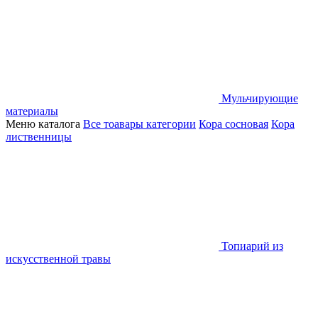
Мульчирующие
материалы
Меню каталога
Все тоавары категории
Кора сосновая
Кора
лиственницы
Топиарий из
искусственной травы