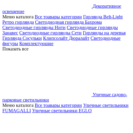
Декоративное
освещение
Меню каталога
Все тоавары категории
Гирлянда Belt-Light
Ретро гирлянда
Светодиодная гирлянда Бахрома
Светодиодные гирлянды Нити
Светодиодные гирлянды
Занавес
Светодиодные гирлянды Сети
Гирлянды на деревья
Гирлянда Сосульки
Клипсолайт
Дюралайт
Светодиодные
фигуры
Комплектующие
Показать все
Уличные садово-
парковые светильники
Меню каталога
Все тоавары категории
Уличные светильники
FUMAGALLI
Уличные светильники EGLO