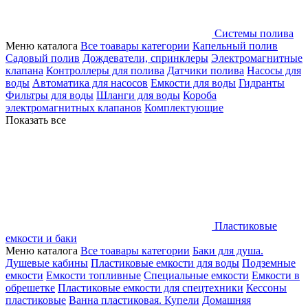
Системы полива
Меню каталога
Все тоавары категории
Капельный полив
Садовый полив
Дождеватели, спринклеры
Электромагнитные
клапана
Контроллеры для полива
Датчики полива
Насосы для
воды
Автоматика для насосов
Емкости для воды
Гидранты
Фильтры для воды
Шланги для воды
Короба
электромагнитных клапанов
Комплектующие
Показать все
Пластиковые
емкости и баки
Меню каталога
Все тоавары категории
Баки для душа.
Душевые кабины
Пластиковые емкости для воды
Подземные
емкости
Емкости топливные
Специальные емкости
Емкости в
обрешетке
Пластиковые емкости для спецтехники
Кессоны
пластиковые
Ванна пластиковая. Купели
Домашняя