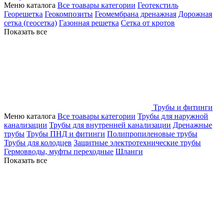
Меню каталога
Все тоавары категории
Геотекстиль
Георешетка
Геокомпозиты
Геомембрана дренажная
Дорожная
сетка (геосетка)
Газонная решетка
Сетка от кротов
Показать все
Трубы и фитинги
Меню каталога
Все тоавары категории
Трубы для наружной
канализации
Трубы для внутренней канализации
Дренажные
трубы
Трубы ПНД и фитинги
Полипропиленовые трубы
Трубы для колодцев
Защитные электротехнические трубы
Гермовводы, муфты переходные
Шланги
Показать все