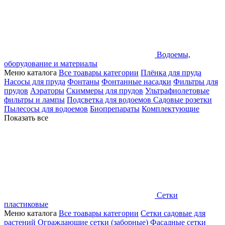
Водоемы,
оборудование и материалы
Меню каталога
Все тоавары категории
Плёнка для пруда
Насосы для пруда
Фонтаны
Фонтанные насадки
Фильтры для
прудов
Аэраторы
Скиммеры для прудов
Ультрафиолетовые
фильтры и лампы
Подсветка для водоемов
Садовые розетки
Пылесосы для водоемов
Биопрепараты
Комплектующие
Показать все
Сетки
пластиковые
Меню каталога
Все тоавары категории
Сетки садовые для
растений
Ограждающие сетки (заборные)
Фасадные сетки