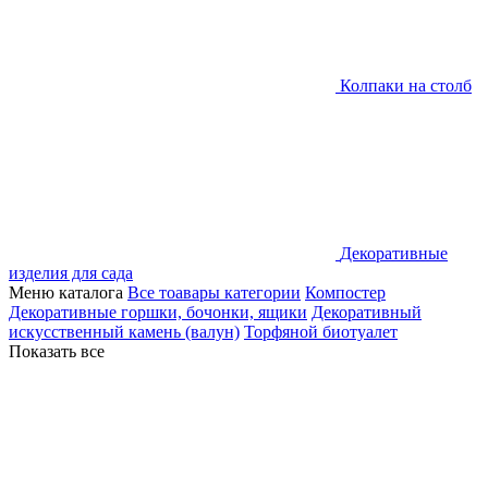
Колпаки на столб
Декоративные
изделия для сада
Меню каталога
Все тоавары категории
Компостер
Декоративные горшки, бочонки, ящики
Декоративный
искусственный камень (валун)
Торфяной биотуалет
Показать все