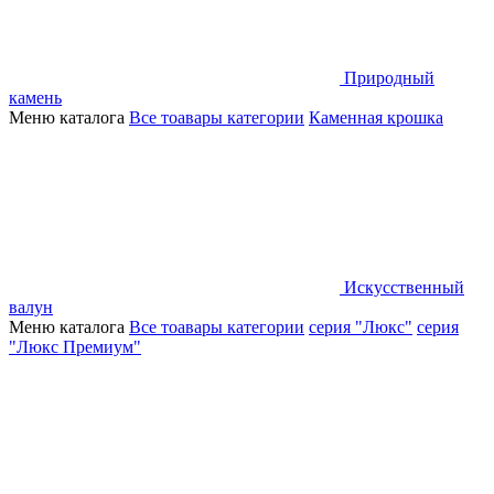
Природный
камень
Меню каталога
Все тоавары категории
Каменная крошка
Искусственный
валун
Меню каталога
Все тоавары категории
серия "Люкс"
серия
"Люкс Премиум"