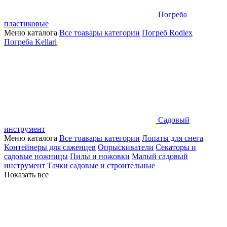
Погреба
пластиковые
Меню каталога
Все тоавары категории
Погреб Rodlex
Погреба Kellari
Садовый
инструмент
Меню каталога
Все тоавары категории
Лопаты для снега
Контейнеры для саженцев
Опрыскиватели
Секаторы и
садовые ножницы
Пилы и ножовки
Малый садовый
инструмент
Тачки садовые и строительные
Показать все