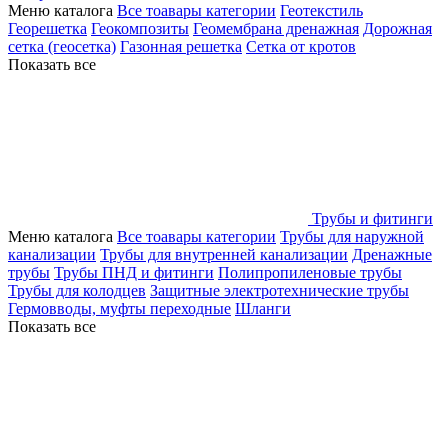
Меню каталога
Все тоавары категории
Геотекстиль
Георешетка
Геокомпозиты
Геомембрана дренажная
Дорожная
сетка (геосетка)
Газонная решетка
Сетка от кротов
Показать все
Трубы и фитинги
Меню каталога
Все тоавары категории
Трубы для наружной
канализации
Трубы для внутренней канализации
Дренажные
трубы
Трубы ПНД и фитинги
Полипропиленовые трубы
Трубы для колодцев
Защитные электротехнические трубы
Гермовводы, муфты переходные
Шланги
Показать все