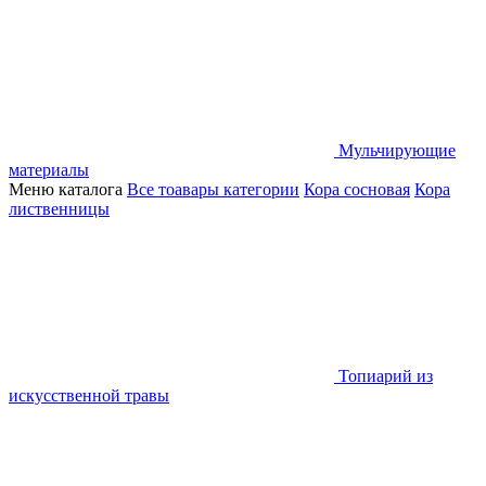
Мульчирующие
материалы
Меню каталога
Все тоавары категории
Кора сосновая
Кора
лиственницы
Топиарий из
искусственной травы