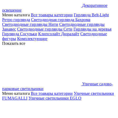
Декоративное
освещение
Меню каталога
Все тоавары категории
Гирлянда Belt-Light
Ретро гирлянда
Светодиодная гирлянда Бахрома
Светодиодные гирлянды Нити
Светодиодные гирлянды
Занавес
Светодиодные гирлянды Сети
Гирлянды на деревья
Гирлянда Сосульки
Клипсолайт
Дюралайт
Светодиодные
фигуры
Комплектующие
Показать все
Уличные садово-
парковые светильники
Меню каталога
Все тоавары категории
Уличные светильники
FUMAGALLI
Уличные светильники EGLO