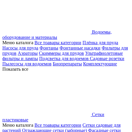
Водоемы,
оборудование и материалы
Меню каталога
Все тоавары категории
Плёнка для пруда
Насосы для пруда
Фонтаны
Фонтанные насадки
Фильтры для
прудов
Аэраторы
Скиммеры для прудов
Ультрафиолетовые
фильтры и лампы
Подсветка для водоемов
Садовые розетки
Пылесосы для водоемов
Биопрепараты
Комплектующие
Показать все
Сетки
пластиковые
Меню каталога
Все тоавары категории
Сетки садовые для
растений
Ограждающие сетки (заборные)
Фасадные сетки