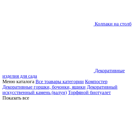
Колпаки на столб
Декоративные
изделия для сада
Меню каталога
Все тоавары категории
Компостер
Декоративные горшки, бочонки, ящики
Декоративный
искусственный камень (валун)
Торфяной биотуалет
Показать все