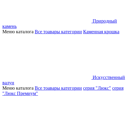
Природный
камень
Меню каталога
Все тоавары категории
Каменная крошка
Искусственный
валун
Меню каталога
Все тоавары категории
серия "Люкс"
серия
"Люкс Премиум"