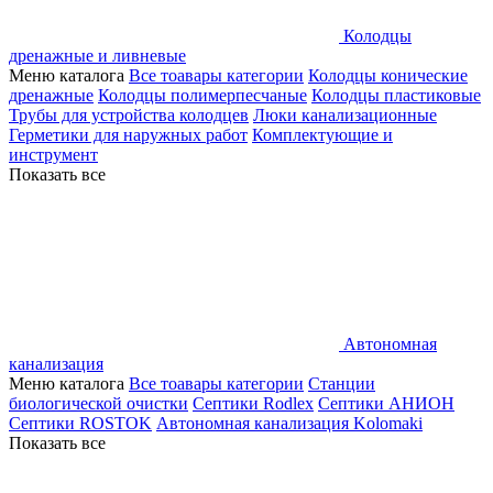
Колодцы
дренажные и ливневые
Меню каталога
Все тоавары категории
Колодцы конические
дренажные
Колодцы полимерпесчаные
Колодцы пластиковые
Трубы для устройства колодцев
Люки канализационные
Герметики для наружных работ
Комплектующие и
инструмент
Показать все
Автономная
канализация
Меню каталога
Все тоавары категории
Станции
биологической очистки
Септики Rodlex
Септики АНИОН
Септики ROSTOK
Автономная канализация Kolomaki
Показать все