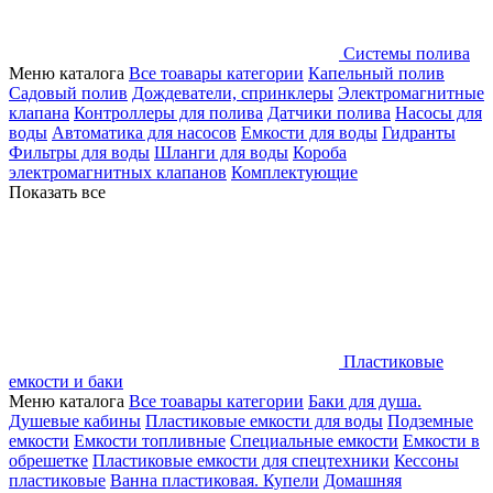
Системы полива
Меню каталога
Все тоавары категории
Капельный полив
Садовый полив
Дождеватели, спринклеры
Электромагнитные
клапана
Контроллеры для полива
Датчики полива
Насосы для
воды
Автоматика для насосов
Емкости для воды
Гидранты
Фильтры для воды
Шланги для воды
Короба
электромагнитных клапанов
Комплектующие
Показать все
Пластиковые
емкости и баки
Меню каталога
Все тоавары категории
Баки для душа.
Душевые кабины
Пластиковые емкости для воды
Подземные
емкости
Емкости топливные
Специальные емкости
Емкости в
обрешетке
Пластиковые емкости для спецтехники
Кессоны
пластиковые
Ванна пластиковая. Купели
Домашняя