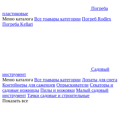
Погреба
пластиковые
Меню каталога
Все тоавары категории
Погреб Rodlex
Погреба Kellari
Садовый
инструмент
Меню каталога
Все тоавары категории
Лопаты для снега
Контейнеры для саженцев
Опрыскиватели
Секаторы и
садовые ножницы
Пилы и ножовки
Малый садовый
инструмент
Тачки садовые и строительные
Показать все