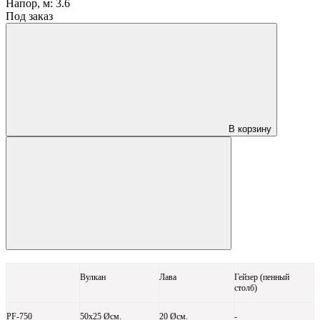
Напор, м:
3.6
Под заказ
В корзину
Вулкан
Лава
Гейзер (пенный
столб)
PF-750
50x25 Øсм.
20 Øсм.
-