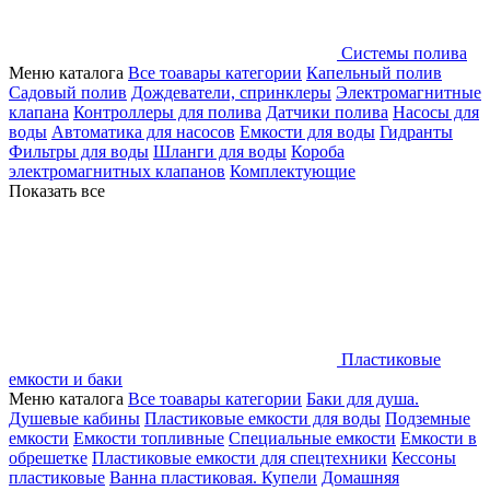
Системы полива
Меню каталога
Все тоавары категории
Капельный полив
Садовый полив
Дождеватели, спринклеры
Электромагнитные
клапана
Контроллеры для полива
Датчики полива
Насосы для
воды
Автоматика для насосов
Емкости для воды
Гидранты
Фильтры для воды
Шланги для воды
Короба
электромагнитных клапанов
Комплектующие
Показать все
Пластиковые
емкости и баки
Меню каталога
Все тоавары категории
Баки для душа.
Душевые кабины
Пластиковые емкости для воды
Подземные
емкости
Емкости топливные
Специальные емкости
Емкости в
обрешетке
Пластиковые емкости для спецтехники
Кессоны
пластиковые
Ванна пластиковая. Купели
Домашняя