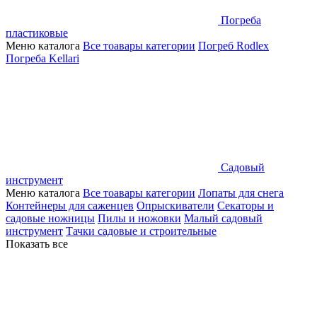
Погреба
пластиковые
Меню каталога
Все тоавары категории
Погреб Rodlex
Погреба Kellari
Садовый
инструмент
Меню каталога
Все тоавары категории
Лопаты для снега
Контейнеры для саженцев
Опрыскиватели
Секаторы и
садовые ножницы
Пилы и ножовки
Малый садовый
инструмент
Тачки садовые и строительные
Показать все