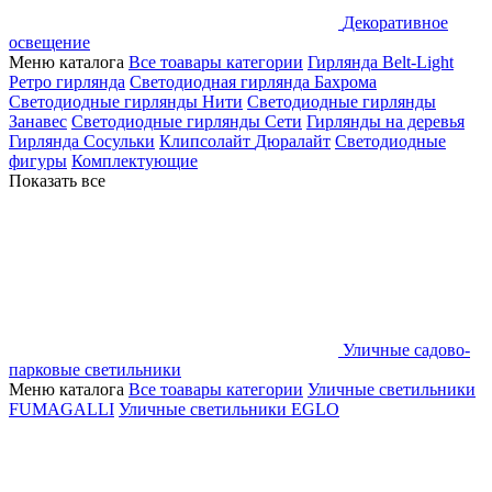
Декоративное
освещение
Меню каталога
Все тоавары категории
Гирлянда Belt-Light
Ретро гирлянда
Светодиодная гирлянда Бахрома
Светодиодные гирлянды Нити
Светодиодные гирлянды
Занавес
Светодиодные гирлянды Сети
Гирлянды на деревья
Гирлянда Сосульки
Клипсолайт
Дюралайт
Светодиодные
фигуры
Комплектующие
Показать все
Уличные садово-
парковые светильники
Меню каталога
Все тоавары категории
Уличные светильники
FUMAGALLI
Уличные светильники EGLO