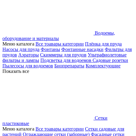
Водоемы,
оборудование и материалы
Меню каталога
Все тоавары категории
Плёнка для пруда
Насосы для пруда
Фонтаны
Фонтанные насадки
Фильтры для
прудов
Аэраторы
Скиммеры для прудов
Ультрафиолетовые
фильтры и лампы
Подсветка для водоемов
Садовые розетки
Пылесосы для водоемов
Биопрепараты
Комплектующие
Показать все
Сетки
пластиковые
Меню каталога
Все тоавары категории
Сетки садовые для
растений
Ограждающие сетки (заборные)
Фасадные сетки