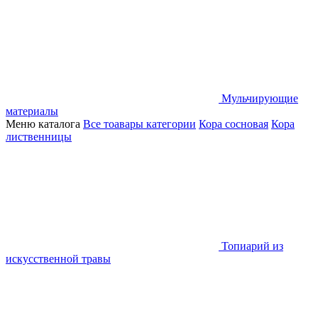
Мульчирующие
материалы
Меню каталога
Все тоавары категории
Кора сосновая
Кора
лиственницы
Топиарий из
искусственной травы