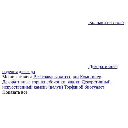
Колпаки на столб
Декоративные
изделия для сада
Меню каталога
Все тоавары категории
Компостер
Декоративные горшки, бочонки, ящики
Декоративный
искусственный камень (валун)
Торфяной биотуалет
Показать все