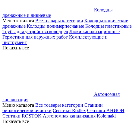
Колодцы
дренажные и ливневые
Меню каталога
Все тоавары категории
Колодцы конические
дренажные
Колодцы полимерпесчаные
Колодцы пластиковые
Трубы для устройства колодцев
Люки канализационные
Герметики для наружных работ
Комплектующие и
инструмент
Показать все
Автономная
канализация
Меню каталога
Все тоавары категории
Станции
биологической очистки
Септики Rodlex
Септики АНИОН
Септики ROSTOK
Автономная канализация Kolomaki
Показать все