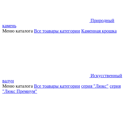
Природный
камень
Меню каталога
Все тоавары категории
Каменная крошка
Искусственный
валун
Меню каталога
Все тоавары категории
серия "Люкс"
серия
"Люкс Премиум"