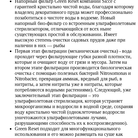
Напорный фильтр Green Reset компании Sicce с
гарантией кристально чистой воды, благодаря которому
владелец декоративного пруда может профессионально
позаботиться о чистоте воды в водоеме. Новый
напорный био-фильтр со встроенным ультрафиолетовым
стерилизатором, отличающийся от всех ныне
существующих простой в обслуживании. Имеет
высокую степень очистки садовых прудов даже при
наличии в них — рыбы
Первая этап фильтрации (механическая очистка) - вода
проходит через фильтрующие губки разной плотности,
которые и очищают воду от грязи и мусора. Затем на
втором этапе фильтрации производится биологическая
очистка с помощью полезных бактерий Nitrosomonas и
Nitrobacter, превращая аммиак, вредный для рыб, в
нитриты, а затем нитриты уже в нитраты, которые
потребляются водными растениями). Следующий, уже
заключительный этап фильтрации – это
ультрафиолетовая стерилизация, которая устраняет
микроорганизмы и водоросли в водной среде, сохраняя
воду кристально чистой (одноклеточные водоросли
уничтожаются ультрафиолетовыми лучами,
разрушающими способность их к воспроизведению).
Green Reset подходит для многофункционального
использования и его можно размещать на суше как