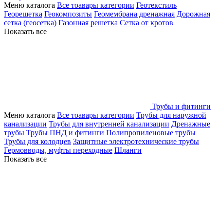
Меню каталога
Все тоавары категории
Геотекстиль
Георешетка
Геокомпозиты
Геомембрана дренажная
Дорожная
сетка (геосетка)
Газонная решетка
Сетка от кротов
Показать все
Трубы и фитинги
Меню каталога
Все тоавары категории
Трубы для наружной
канализации
Трубы для внутренней канализации
Дренажные
трубы
Трубы ПНД и фитинги
Полипропиленовые трубы
Трубы для колодцев
Защитные электротехнические трубы
Гермовводы, муфты переходные
Шланги
Показать все