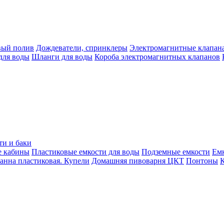
вый полив
Дождеватели, спринклеры
Электромагнитные клапан
для воды
Шланги для воды
Короба электромагнитных клапанов
ти и баки
е кабины
Пластиковые емкости для воды
Подземные емкости
Ем
анна пластиковая. Купели
Домашняя пивоварня ЦКТ
Понтоны
К