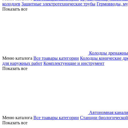
колодцев
Защитные электротехнические трубы
Гермовводы, м
Показать все
Колодцы дренажны
Меню каталога
Все тоавары категории
Колодцы конические д
для наружных работ
Комплектующие и инструмент
Показать все
Автономная канали
Меню каталога
Все тоавары категории
Станции биологической
Показать все