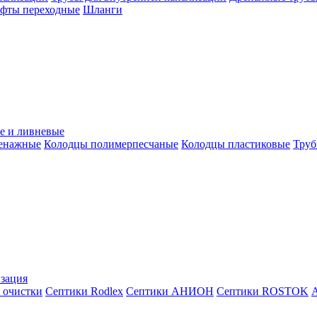
уфты переходные
Шланги
е и ливневые
ренажные
Колодцы полимерпесчаные
Колодцы пластиковые
Труб
зация
 очистки
Септики Rodlex
Септики АНИОН
Септики ROSTOK
А