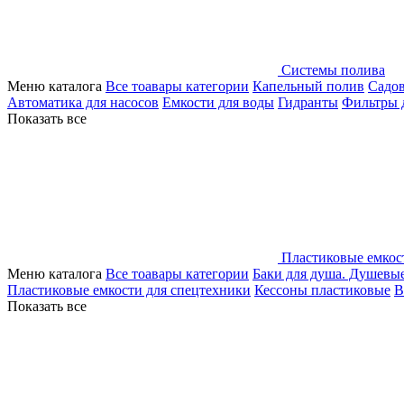
Системы полива
Меню каталога
Все тоавары категории
Капельный полив
Садо
Автоматика для насосов
Емкости для воды
Гидранты
Фильтры 
Показать все
Пластиковые емкос
Меню каталога
Все тоавары категории
Баки для душа. Душевы
Пластиковые емкости для спецтехники
Кессоны пластиковые
В
Показать все