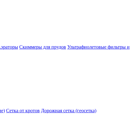
эраторы
Скиммеры для прудов
Ультрафиолетовые фильтры и
ие)
Сетка от кротов
Дорожная сетка (геосетка)