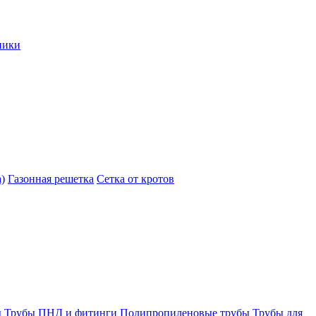
ники
)
Газонная решетка
Сетка от кротов
ы
Трубы ПНД и фитинги
Полипропиленовые трубы
Трубы для