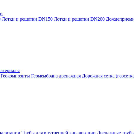
ки
0
Лотки и решетки DN150
Лотки и решетки DN200
Дождеприем
материалы
Геокомпозиты
Геомембрана дренажная
Дорожная сетка (геосетка
нализации
Трубы для внутренней канализации
Дренажные труб