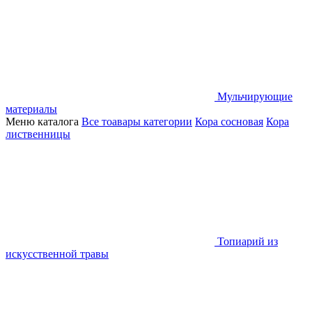
Мульчирующие
материалы
Меню каталога
Все тоавары категории
Кора сосновая
Кора
лиственницы
Топиарий из
искусственной травы