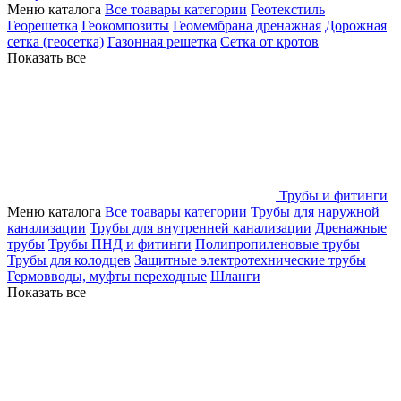
Меню каталога
Все тоавары категории
Геотекстиль
Георешетка
Геокомпозиты
Геомембрана дренажная
Дорожная
сетка (геосетка)
Газонная решетка
Сетка от кротов
Показать все
Трубы и фитинги
Меню каталога
Все тоавары категории
Трубы для наружной
канализации
Трубы для внутренней канализации
Дренажные
трубы
Трубы ПНД и фитинги
Полипропиленовые трубы
Трубы для колодцев
Защитные электротехнические трубы
Гермовводы, муфты переходные
Шланги
Показать все