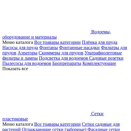
Водоемы,
оборудование и материалы
Меню каталога
Все тоавары категории
Плёнка для пруда
Насосы для пруда
Фонтаны
Фонтанные насадки
Фильтры для
прудов
Аэраторы
Скиммеры для прудов
Ультрафиолетовые
фильтры и лампы
Подсветка для водоемов
Садовые розетки
Пылесосы для водоемов
Биопрепараты
Комплектующие
Показать все
Сетки
пластиковые
Меню каталога
Все тоавары категории
Сетки садовые для
растений
Ограждающие сетки (заборные)
Фасадные сетки