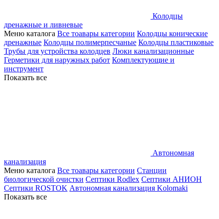
Колодцы
дренажные и ливневые
Меню каталога
Все тоавары категории
Колодцы конические
дренажные
Колодцы полимерпесчаные
Колодцы пластиковые
Трубы для устройства колодцев
Люки канализационные
Герметики для наружных работ
Комплектующие и
инструмент
Показать все
Автономная
канализация
Меню каталога
Все тоавары категории
Станции
биологической очистки
Септики Rodlex
Септики АНИОН
Септики ROSTOK
Автономная канализация Kolomaki
Показать все