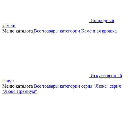
Природный
камень
Меню каталога
Все тоавары категории
Каменная крошка
Искусственный
валун
Меню каталога
Все тоавары категории
серия "Люкс"
серия
"Люкс Премиум"