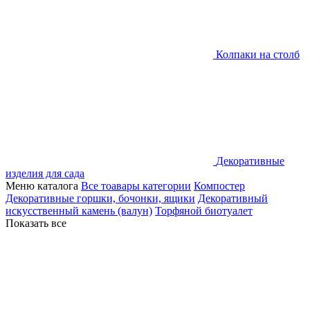
Колпаки на столб
Декоративные
изделия для сада
Меню каталога
Все тоавары категории
Компостер
Декоративные горшки, бочонки, ящики
Декоративный
искусственный камень (валун)
Торфяной биотуалет
Показать все