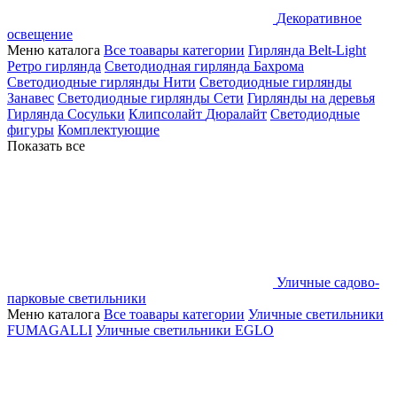
Декоративное
освещение
Меню каталога
Все тоавары категории
Гирлянда Belt-Light
Ретро гирлянда
Светодиодная гирлянда Бахрома
Светодиодные гирлянды Нити
Светодиодные гирлянды
Занавес
Светодиодные гирлянды Сети
Гирлянды на деревья
Гирлянда Сосульки
Клипсолайт
Дюралайт
Светодиодные
фигуры
Комплектующие
Показать все
Уличные садово-
парковые светильники
Меню каталога
Все тоавары категории
Уличные светильники
FUMAGALLI
Уличные светильники EGLO