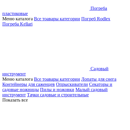
Погреба
пластиковые
Меню каталога
Все тоавары категории
Погреб Rodlex
Погреба Kellari
Садовый
инструмент
Меню каталога
Все тоавары категории
Лопаты для снега
Контейнеры для саженцев
Опрыскиватели
Секаторы и
садовые ножницы
Пилы и ножовки
Малый садовый
инструмент
Тачки садовые и строительные
Показать все