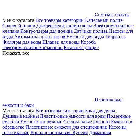
Системы полива
Меню каталога
Все тоавары категории
Капельный полив
Садовый полив
Дождеватели, спринклеры
Электромагнитные
клапана
Контроллеры для полива
Датчики полива
Насосы для
воды
Автоматика для насосов
Емкости для воды
Гидранты
Фильтры для воды
Шланги для воды
Короба
электромагнитных клапанов
Комплектующие
Показать все
Пластиковые
емкости и баки
Меню каталога
Все тоавары категории
Баки для душа.
Душевые кабины
Пластиковые емкости для воды
Подземные
емкости
Емкости топливные
Специальные емкости
Емкости в
обрешетке
Пластиковые емкости для спецтехники
Кессоны
пластиковые
Ванна пластиковая. Купели
Домашняя