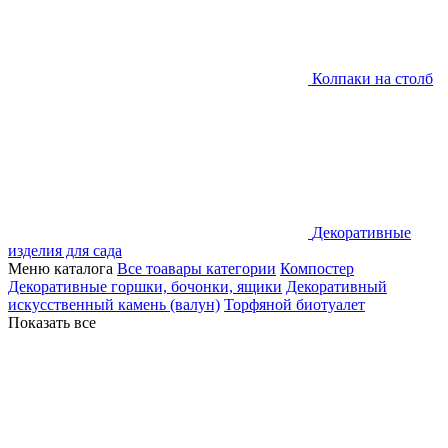
Колпаки на столб
Декоративные
изделия для сада
Меню каталога
Все тоавары категории
Компостер
Декоративные горшки, бочонки, ящики
Декоративный
искусственный камень (валун)
Торфяной биотуалет
Показать все