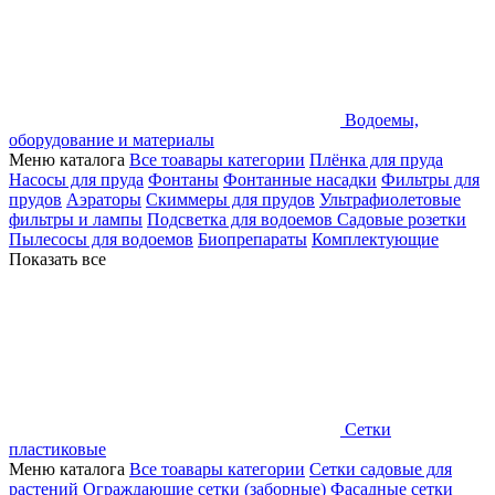
Водоемы,
оборудование и материалы
Меню каталога
Все тоавары категории
Плёнка для пруда
Насосы для пруда
Фонтаны
Фонтанные насадки
Фильтры для
прудов
Аэраторы
Скиммеры для прудов
Ультрафиолетовые
фильтры и лампы
Подсветка для водоемов
Садовые розетки
Пылесосы для водоемов
Биопрепараты
Комплектующие
Показать все
Сетки
пластиковые
Меню каталога
Все тоавары категории
Сетки садовые для
растений
Ограждающие сетки (заборные)
Фасадные сетки