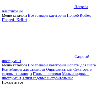
Погреба
пластиковые
Меню каталога
Все тоавары категории
Погреб Rodlex
Погреба Kellari
Садовый
инструмент
Меню каталога
Все тоавары категории
Лопаты для снега
Контейнеры для саженцев
Опрыскиватели
Секаторы и
садовые ножницы
Пилы и ножовки
Малый садовый
инструмент
Тачки садовые и строительные
Показать все