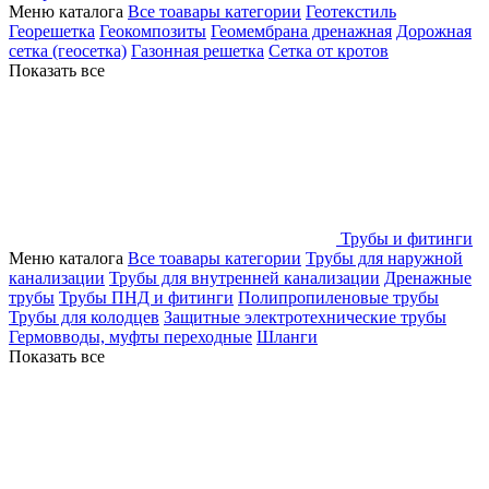
Меню каталога
Все тоавары категории
Геотекстиль
Георешетка
Геокомпозиты
Геомембрана дренажная
Дорожная
сетка (геосетка)
Газонная решетка
Сетка от кротов
Показать все
Трубы и фитинги
Меню каталога
Все тоавары категории
Трубы для наружной
канализации
Трубы для внутренней канализации
Дренажные
трубы
Трубы ПНД и фитинги
Полипропиленовые трубы
Трубы для колодцев
Защитные электротехнические трубы
Гермовводы, муфты переходные
Шланги
Показать все