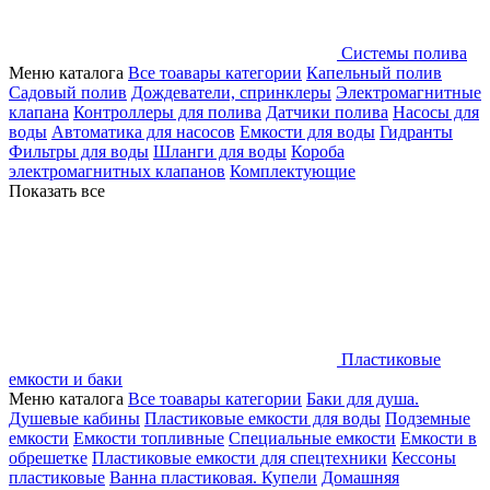
Системы полива
Меню каталога
Все тоавары категории
Капельный полив
Садовый полив
Дождеватели, спринклеры
Электромагнитные
клапана
Контроллеры для полива
Датчики полива
Насосы для
воды
Автоматика для насосов
Емкости для воды
Гидранты
Фильтры для воды
Шланги для воды
Короба
электромагнитных клапанов
Комплектующие
Показать все
Пластиковые
емкости и баки
Меню каталога
Все тоавары категории
Баки для душа.
Душевые кабины
Пластиковые емкости для воды
Подземные
емкости
Емкости топливные
Специальные емкости
Емкости в
обрешетке
Пластиковые емкости для спецтехники
Кессоны
пластиковые
Ванна пластиковая. Купели
Домашняя