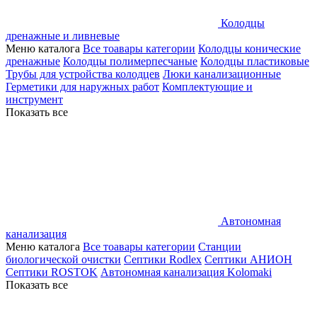
Колодцы
дренажные и ливневые
Меню каталога
Все тоавары категории
Колодцы конические
дренажные
Колодцы полимерпесчаные
Колодцы пластиковые
Трубы для устройства колодцев
Люки канализационные
Герметики для наружных работ
Комплектующие и
инструмент
Показать все
Автономная
канализация
Меню каталога
Все тоавары категории
Станции
биологической очистки
Септики Rodlex
Септики АНИОН
Септики ROSTOK
Автономная канализация Kolomaki
Показать все