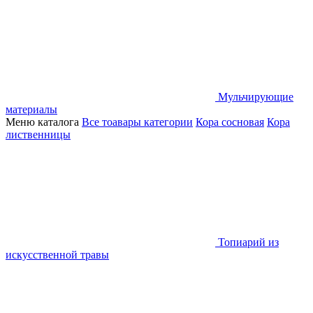
Мульчирующие
материалы
Меню каталога
Все тоавары категории
Кора сосновая
Кора
лиственницы
Топиарий из
искусственной травы