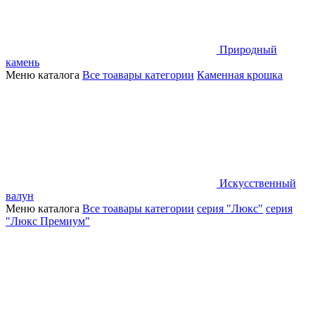
Природный
камень
Меню каталога
Все тоавары категории
Каменная крошка
Искусственный
валун
Меню каталога
Все тоавары категории
серия "Люкс"
серия
"Люкс Премиум"