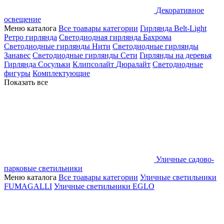
Декоративное
освещение
Меню каталога
Все тоавары категории
Гирлянда Belt-Light
Ретро гирлянда
Светодиодная гирлянда Бахрома
Светодиодные гирлянды Нити
Светодиодные гирлянды
Занавес
Светодиодные гирлянды Сети
Гирлянды на деревья
Гирлянда Сосульки
Клипсолайт
Дюралайт
Светодиодные
фигуры
Комплектующие
Показать все
Уличные садово-
парковые светильники
Меню каталога
Все тоавары категории
Уличные светильники
FUMAGALLI
Уличные светильники EGLO