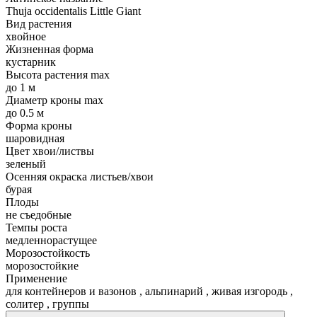
Thuja occidentalis Little Giant
Вид растения
хвойное
Жизненная форма
кустарник
Высота растения max
до 1 м
Диаметр кроны max
до 0.5 м
Форма кроны
шаровидная
Цвет хвои/листвы
зеленый
Осенняя окраска листьев/хвои
бурая
Плоды
не съедобные
Темпы роста
медленнорастущее
Морозостойкость
морозостойкие
Применение
для контейнеров и вазонов
,
альпинарий
,
живая изгородь
,
солитер
,
группы