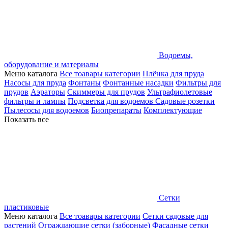
Водоемы,
оборудование и материалы
Меню каталога
Все тоавары категории
Плёнка для пруда
Насосы для пруда
Фонтаны
Фонтанные насадки
Фильтры для
прудов
Аэраторы
Скиммеры для прудов
Ультрафиолетовые
фильтры и лампы
Подсветка для водоемов
Садовые розетки
Пылесосы для водоемов
Биопрепараты
Комплектующие
Показать все
Сетки
пластиковые
Меню каталога
Все тоавары категории
Сетки садовые для
растений
Ограждающие сетки (заборные)
Фасадные сетки