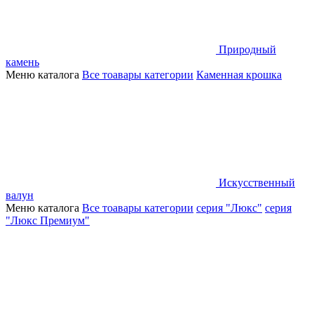
Природный
камень
Меню каталога
Все тоавары категории
Каменная крошка
Искусственный
валун
Меню каталога
Все тоавары категории
серия "Люкс"
серия
"Люкс Премиум"