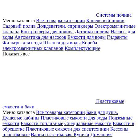
Системы полива
Меню каталога
Все тоавары категории
Капельный полив
Садовый полив
Дождеватели, спринклеры
Электромагнитные
клапана
Контроллеры для полива
Датчики полива
Насосы для
воды
Автоматика для насосов
Емкости для воды
Гидранты
Фильтры для воды
Шланги для воды
Короба
электромагнитных клапанов
Комплектующие
Показать все
Пластиковые
емкости и баки
Меню каталога
Все тоавары категории
Баки для душа.
Душевые кабины
Пластиковые емкости для воды
Подземные
емкости
Емкости топливные
Специальные емкости
Емкости в
обрешетке
Пластиковые емкости для спецтехники
Кессоны
пластиковые
Ванна пластиковая. Купели
Домашняя