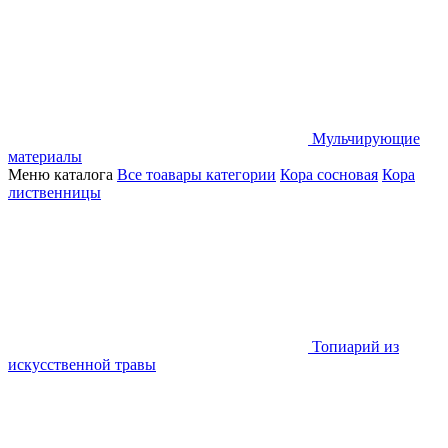
Мульчирующие
материалы
Меню каталога
Все тоавары категории
Кора сосновая
Кора
лиственницы
Топиарий из
искусственной травы