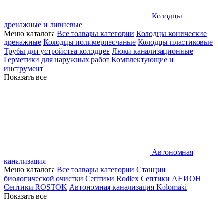
Колодцы
дренажные и ливневые
Меню каталога
Все тоавары категории
Колодцы конические
дренажные
Колодцы полимерпесчаные
Колодцы пластиковые
Трубы для устройства колодцев
Люки канализационные
Герметики для наружных работ
Комплектующие и
инструмент
Показать все
Автономная
канализация
Меню каталога
Все тоавары категории
Станции
биологической очистки
Септики Rodlex
Септики АНИОН
Септики ROSTOK
Автономная канализация Kolomaki
Показать все