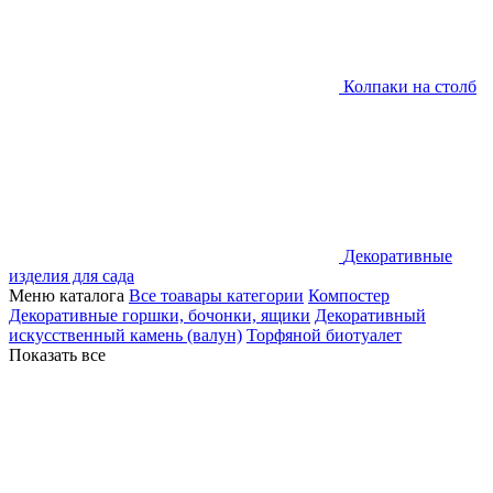
Колпаки на столб
Декоративные
изделия для сада
Меню каталога
Все тоавары категории
Компостер
Декоративные горшки, бочонки, ящики
Декоративный
искусственный камень (валун)
Торфяной биотуалет
Показать все