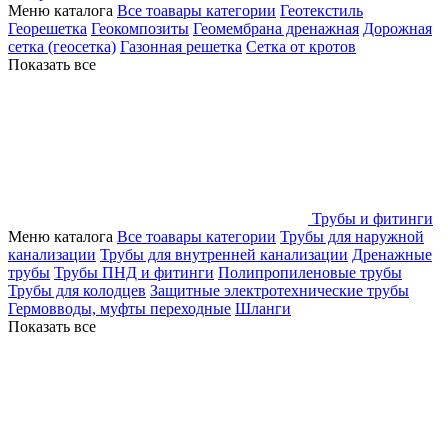
Меню каталога
Все тоавары категории
Геотекстиль
Георешетка
Геокомпозиты
Геомембрана дренажная
Дорожная
сетка (геосетка)
Газонная решетка
Сетка от кротов
Показать все
Трубы и фитинги
Меню каталога
Все тоавары категории
Трубы для наружной
канализации
Трубы для внутренней канализации
Дренажные
трубы
Трубы ПНД и фитинги
Полипропиленовые трубы
Трубы для колодцев
Защитные электротехнические трубы
Гермовводы, муфты переходные
Шланги
Показать все