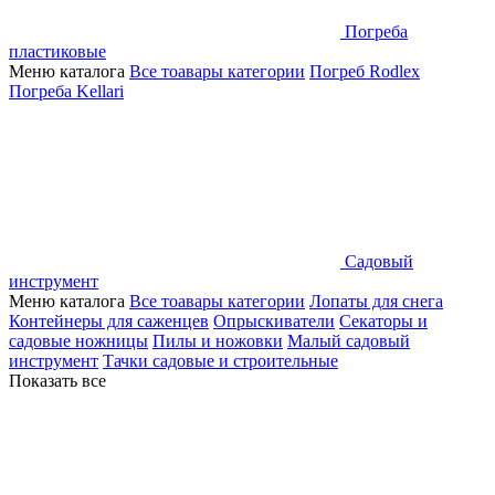
Погреба
пластиковые
Меню каталога
Все тоавары категории
Погреб Rodlex
Погреба Kellari
Садовый
инструмент
Меню каталога
Все тоавары категории
Лопаты для снега
Контейнеры для саженцев
Опрыскиватели
Секаторы и
садовые ножницы
Пилы и ножовки
Малый садовый
инструмент
Тачки садовые и строительные
Показать все