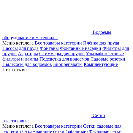
Водоемы,
оборудование и материалы
Меню каталога
Все тоавары категории
Плёнка для пруда
Насосы для пруда
Фонтаны
Фонтанные насадки
Фильтры для
прудов
Аэраторы
Скиммеры для прудов
Ультрафиолетовые
фильтры и лампы
Подсветка для водоемов
Садовые розетки
Пылесосы для водоемов
Биопрепараты
Комплектующие
Показать все
Сетки
пластиковые
Меню каталога
Все тоавары категории
Сетки садовые для
растений
Ограждающие сетки (заборные)
Фасадные сетки