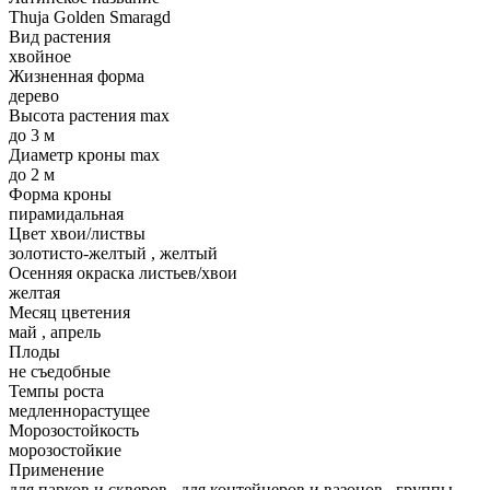
Thuja Golden Smaragd
Вид растения
хвойное
Жизненная форма
дерево
Высота растения max
до 3 м
Диаметр кроны max
до 2 м
Форма кроны
пирамидальная
Цвет хвои/листвы
золотисто-желтый
,
желтый
Осенняя окраска листьев/хвои
желтая
Месяц цветения
май
,
апрель
Плоды
не съедобные
Темпы роста
медленнорастущее
Морозостойкость
морозостойкие
Применение
для парков и скверов
,
для контейнеров и вазонов
,
группы
,