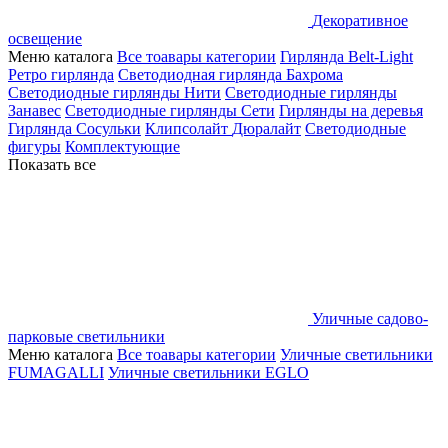
Декоративное
освещение
Меню каталога
Все тоавары категории
Гирлянда Belt-Light
Ретро гирлянда
Светодиодная гирлянда Бахрома
Светодиодные гирлянды Нити
Светодиодные гирлянды
Занавес
Светодиодные гирлянды Сети
Гирлянды на деревья
Гирлянда Сосульки
Клипсолайт
Дюралайт
Светодиодные
фигуры
Комплектующие
Показать все
Уличные садово-
парковые светильники
Меню каталога
Все тоавары категории
Уличные светильники
FUMAGALLI
Уличные светильники EGLO