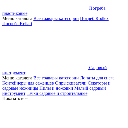
Погреба
пластиковые
Меню каталога
Все тоавары категории
Погреб Rodlex
Погреба Kellari
Садовый
инструмент
Меню каталога
Все тоавары категории
Лопаты для снега
Контейнеры для саженцев
Опрыскиватели
Секаторы и
садовые ножницы
Пилы и ножовки
Малый садовый
инструмент
Тачки садовые и строительные
Показать все