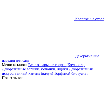
Колпаки на столб
Декоративные
изделия для сада
Меню каталога
Все тоавары категории
Компостер
Декоративные горшки, бочонки, ящики
Декоративный
искусственный камень (валун)
Торфяной биотуалет
Показать все