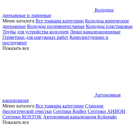
Колодцы
дренажные и ливневые
Меню каталога
Все тоавары категории
Колодцы конические
дренажные
Колодцы полимерпесчаные
Колодцы пластиковые
Трубы для устройства колодцев
Люки канализационные
Герметики для наружных работ
Комплектующие и
инструмент
Показать все
Автономная
канализация
Меню каталога
Все тоавары категории
Станции
биологической очистки
Септики Rodlex
Септики АНИОН
Септики ROSTOK
Автономная канализация Kolomaki
Показать все