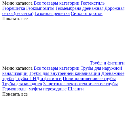
Меню каталога
Все тоавары категории
Геотекстиль
Георешетка
Геокомпозиты
Геомембрана дренажная
Дорожная
сетка (геосетка)
Газонная решетка
Сетка от кротов
Показать все
Трубы и фитинги
Меню каталога
Все тоавары категории
Трубы для наружной
канализации
Трубы для внутренней канализации
Дренажные
трубы
Трубы ПНД и фитинги
Полипропиленовые трубы
Трубы для колодцев
Защитные электротехнические трубы
Гермовводы, муфты переходные
Шланги
Показать все