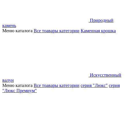
Природный
камень
Меню каталога
Все тоавары категории
Каменная крошка
Искусственный
валун
Меню каталога
Все тоавары категории
серия "Люкс"
серия
"Люкс Премиум"