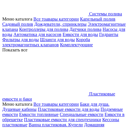
Системы полива
Меню каталога
Все тоавары категории
Капельный полив
Садовый полив
Дождеватели, спринклеры
Электромагнитные
клапана
Контроллеры для полива
Датчики полива
Насосы для
воды
Автоматика для насосов
Емкости для воды
Гидранты
Фильтры для воды
Шланги для воды
Короба
электромагнитных клапанов
Комплектующие
Показать все
Пластиковые
емкости и баки
Меню каталога
Все тоавары категории
Баки для душа.
Душевые кабины
Пластиковые емкости для воды
Подземные
емкости
Емкости топливные
Специальные емкости
Емкости в
обрешетке
Пластиковые емкости для спецтехники
Кессоны
пластиковые
Ванна пластиковая. Купели
Домашняя