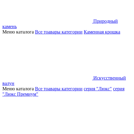
Природный
камень
Меню каталога
Все тоавары категории
Каменная крошка
Искусственный
валун
Меню каталога
Все тоавары категории
серия "Люкс"
серия
"Люкс Премиум"