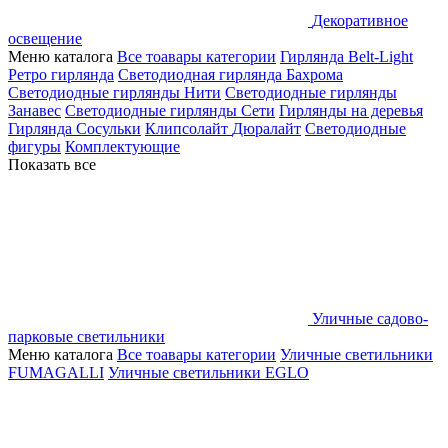
Декоративное
освещение
Меню каталога
Все тоавары категории
Гирлянда Belt-Light
Ретро гирлянда
Светодиодная гирлянда Бахрома
Светодиодные гирлянды Нити
Светодиодные гирлянды
Занавес
Светодиодные гирлянды Сети
Гирлянды на деревья
Гирлянда Сосульки
Клипсолайт
Дюралайт
Светодиодные
фигуры
Комплектующие
Показать все
Уличные садово-
парковые светильники
Меню каталога
Все тоавары категории
Уличные светильники
FUMAGALLI
Уличные светильники EGLO