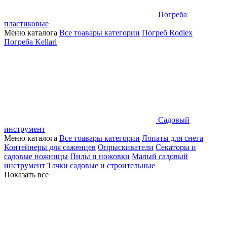
Погреба
пластиковые
Меню каталога
Все тоавары категории
Погреб Rodlex
Погреба Kellari
Садовый
инструмент
Меню каталога
Все тоавары категории
Лопаты для снега
Контейнеры для саженцев
Опрыскиватели
Секаторы и
садовые ножницы
Пилы и ножовки
Малый садовый
инструмент
Тачки садовые и строительные
Показать все