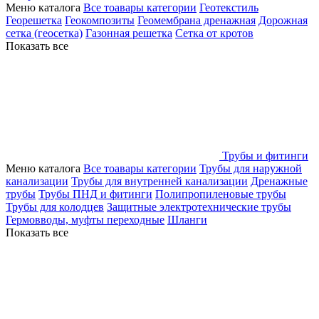
Меню каталога
Все тоавары категории
Геотекстиль
Георешетка
Геокомпозиты
Геомембрана дренажная
Дорожная
сетка (геосетка)
Газонная решетка
Сетка от кротов
Показать все
Трубы и фитинги
Меню каталога
Все тоавары категории
Трубы для наружной
канализации
Трубы для внутренней канализации
Дренажные
трубы
Трубы ПНД и фитинги
Полипропиленовые трубы
Трубы для колодцев
Защитные электротехнические трубы
Гермовводы, муфты переходные
Шланги
Показать все