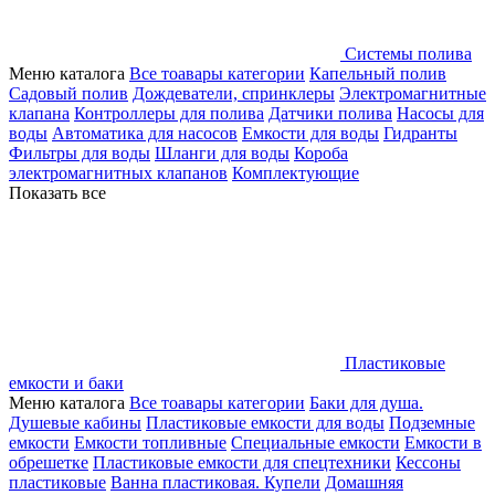
Системы полива
Меню каталога
Все тоавары категории
Капельный полив
Садовый полив
Дождеватели, спринклеры
Электромагнитные
клапана
Контроллеры для полива
Датчики полива
Насосы для
воды
Автоматика для насосов
Емкости для воды
Гидранты
Фильтры для воды
Шланги для воды
Короба
электромагнитных клапанов
Комплектующие
Показать все
Пластиковые
емкости и баки
Меню каталога
Все тоавары категории
Баки для душа.
Душевые кабины
Пластиковые емкости для воды
Подземные
емкости
Емкости топливные
Специальные емкости
Емкости в
обрешетке
Пластиковые емкости для спецтехники
Кессоны
пластиковые
Ванна пластиковая. Купели
Домашняя