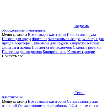
Водоемы,
оборудование и материалы
Меню каталога
Все тоавары категории
Плёнка для пруда
Насосы для пруда
Фонтаны
Фонтанные насадки
Фильтры для
прудов
Аэраторы
Скиммеры для прудов
Ультрафиолетовые
фильтры и лампы
Подсветка для водоемов
Садовые розетки
Пылесосы для водоемов
Биопрепараты
Комплектующие
Показать все
Сетки
пластиковые
Меню каталога
Все тоавары категории
Сетки садовые для
растений
Ограждающие сетки (заборные)
Фасадные сетки