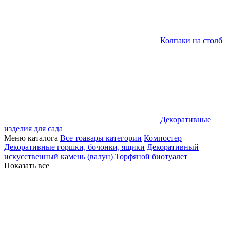
Колпаки на столб
Декоративные
изделия для сада
Меню каталога
Все тоавары категории
Компостер
Декоративные горшки, бочонки, ящики
Декоративный
искусственный камень (валун)
Торфяной биотуалет
Показать все