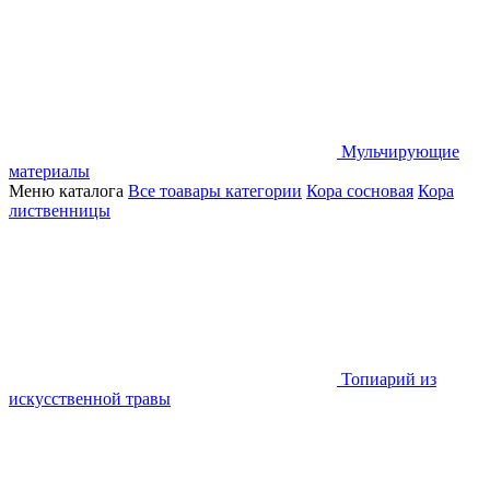
Мульчирующие
материалы
Меню каталога
Все тоавары категории
Кора сосновая
Кора
лиственницы
Топиарий из
искусственной травы