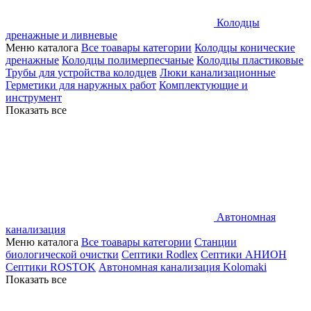
Колодцы
дренажные и ливневые
Меню каталога
Все тоавары категории
Колодцы конические
дренажные
Колодцы полимерпесчаные
Колодцы пластиковые
Трубы для устройства колодцев
Люки канализационные
Герметики для наружных работ
Комплектующие и
инструмент
Показать все
Автономная
канализация
Меню каталога
Все тоавары категории
Станции
биологической очистки
Септики Rodlex
Септики АНИОН
Септики ROSTOK
Автономная канализация Kolomaki
Показать все