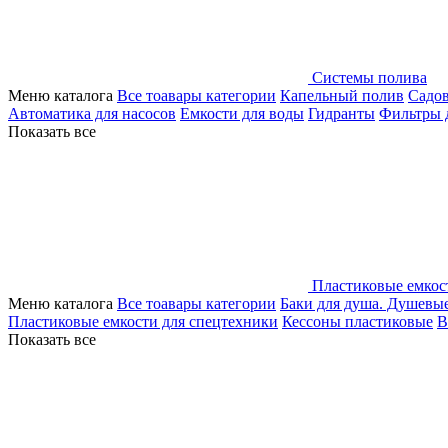
Системы полива
Меню каталога
Все тоавары категории
Капельный полив
Садо
Автоматика для насосов
Емкости для воды
Гидранты
Фильтры 
Показать все
Пластиковые емкос
Меню каталога
Все тоавары категории
Баки для душа. Душевы
Пластиковые емкости для спецтехники
Кессоны пластиковые
В
Показать все