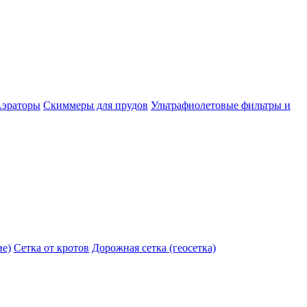
эраторы
Скиммеры для прудов
Ультрафиолетовые фильтры и
ие)
Сетка от кротов
Дорожная сетка (геосетка)