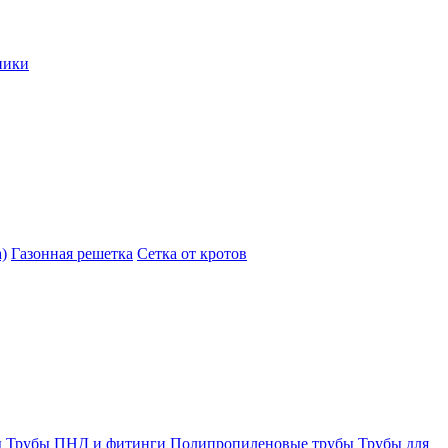
ники
)
Газонная решетка
Сетка от кротов
ы
Трубы ПНД и фитинги
Полипропиленовые трубы
Трубы для