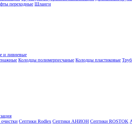
уфты переходные
Шланги
е и ливневые
ренажные
Колодцы полимерпесчаные
Колодцы пластиковые
Труб
зация
 очистки
Септики Rodlex
Септики АНИОН
Септики ROSTOK
А