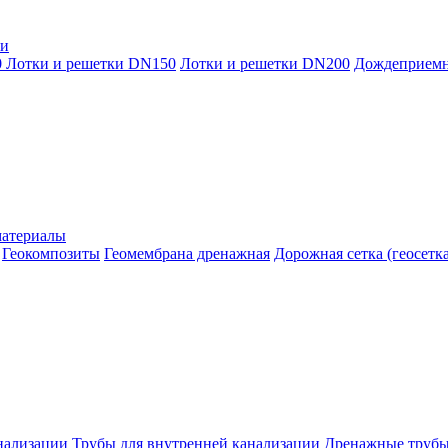
ки
0
Лотки и решетки DN150
Лотки и решетки DN200
Дождеприем
материалы
Геокомпозиты
Геомембрана дренажная
Дорожная сетка (геосетка
нализации
Трубы для внутренней канализации
Дренажные труб