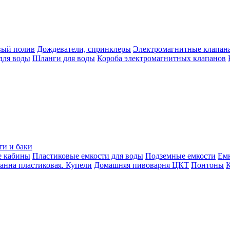
вый полив
Дождеватели, спринклеры
Электромагнитные клапан
для воды
Шланги для воды
Короба электромагнитных клапанов
ти и баки
е кабины
Пластиковые емкости для воды
Подземные емкости
Ем
анна пластиковая. Купели
Домашняя пивоварня ЦКТ
Понтоны
К