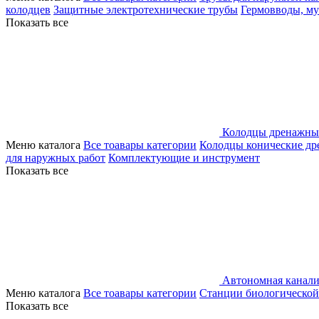
колодцев
Защитные электротехнические трубы
Гермовводы, м
Показать все
Колодцы дренажны
Меню каталога
Все тоавары категории
Колодцы конические д
для наружных работ
Комплектующие и инструмент
Показать все
Автономная канали
Меню каталога
Все тоавары категории
Станции биологической
Показать все