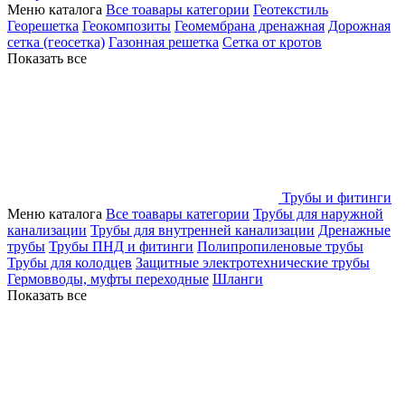
Меню каталога
Все тоавары категории
Геотекстиль
Георешетка
Геокомпозиты
Геомембрана дренажная
Дорожная
сетка (геосетка)
Газонная решетка
Сетка от кротов
Показать все
Трубы и фитинги
Меню каталога
Все тоавары категории
Трубы для наружной
канализации
Трубы для внутренней канализации
Дренажные
трубы
Трубы ПНД и фитинги
Полипропиленовые трубы
Трубы для колодцев
Защитные электротехнические трубы
Гермовводы, муфты переходные
Шланги
Показать все