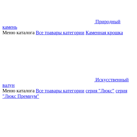
Природный
камень
Меню каталога
Все тоавары категории
Каменная крошка
Искусственный
валун
Меню каталога
Все тоавары категории
серия "Люкс"
серия
"Люкс Премиум"