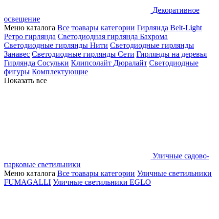
Декоративное
освещение
Меню каталога
Все тоавары категории
Гирлянда Belt-Light
Ретро гирлянда
Светодиодная гирлянда Бахрома
Светодиодные гирлянды Нити
Светодиодные гирлянды
Занавес
Светодиодные гирлянды Сети
Гирлянды на деревья
Гирлянда Сосульки
Клипсолайт
Дюралайт
Светодиодные
фигуры
Комплектующие
Показать все
Уличные садово-
парковые светильники
Меню каталога
Все тоавары категории
Уличные светильники
FUMAGALLI
Уличные светильники EGLO