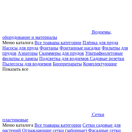
Водоемы,
оборудование и материалы
Меню каталога
Все тоавары категории
Плёнка для пруда
Насосы для пруда
Фонтаны
Фонтанные насадки
Фильтры для
прудов
Аэраторы
Скиммеры для прудов
Ультрафиолетовые
фильтры и лампы
Подсветка для водоемов
Садовые розетки
Пылесосы для водоемов
Биопрепараты
Комплектующие
Показать все
Сетки
пластиковые
Меню каталога
Все тоавары категории
Сетки садовые для
растений
Ограждающие сетки (заборные)
Фасадные сетки