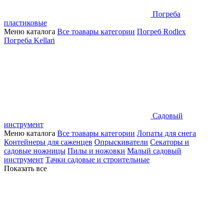
Погреба
пластиковые
Меню каталога
Все тоавары категории
Погреб Rodlex
Погреба Kellari
Садовый
инструмент
Меню каталога
Все тоавары категории
Лопаты для снега
Контейнеры для саженцев
Опрыскиватели
Секаторы и
садовые ножницы
Пилы и ножовки
Малый садовый
инструмент
Тачки садовые и строительные
Показать все