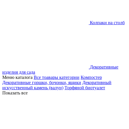
Колпаки на столб
Декоративные
изделия для сада
Меню каталога
Все тоавары категории
Компостер
Декоративные горшки, бочонки, ящики
Декоративный
искусственный камень (валун)
Торфяной биотуалет
Показать все