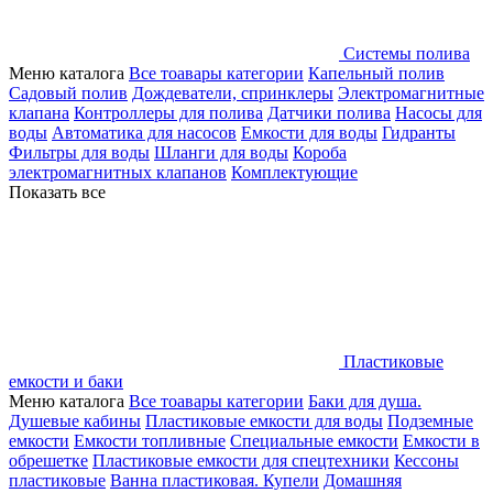
Системы полива
Меню каталога
Все тоавары категории
Капельный полив
Садовый полив
Дождеватели, спринклеры
Электромагнитные
клапана
Контроллеры для полива
Датчики полива
Насосы для
воды
Автоматика для насосов
Емкости для воды
Гидранты
Фильтры для воды
Шланги для воды
Короба
электромагнитных клапанов
Комплектующие
Показать все
Пластиковые
емкости и баки
Меню каталога
Все тоавары категории
Баки для душа.
Душевые кабины
Пластиковые емкости для воды
Подземные
емкости
Емкости топливные
Специальные емкости
Емкости в
обрешетке
Пластиковые емкости для спецтехники
Кессоны
пластиковые
Ванна пластиковая. Купели
Домашняя