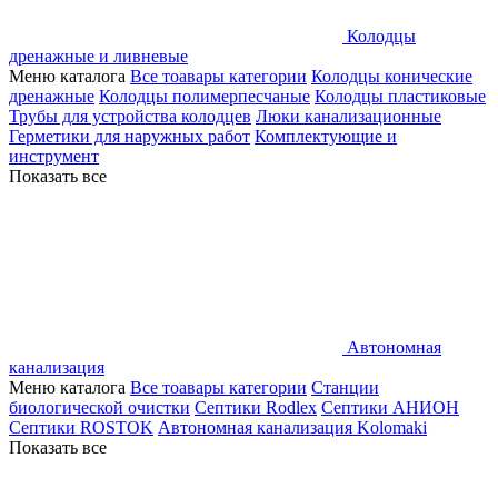
Колодцы
дренажные и ливневые
Меню каталога
Все тоавары категории
Колодцы конические
дренажные
Колодцы полимерпесчаные
Колодцы пластиковые
Трубы для устройства колодцев
Люки канализационные
Герметики для наружных работ
Комплектующие и
инструмент
Показать все
Автономная
канализация
Меню каталога
Все тоавары категории
Станции
биологической очистки
Септики Rodlex
Септики АНИОН
Септики ROSTOK
Автономная канализация Kolomaki
Показать все