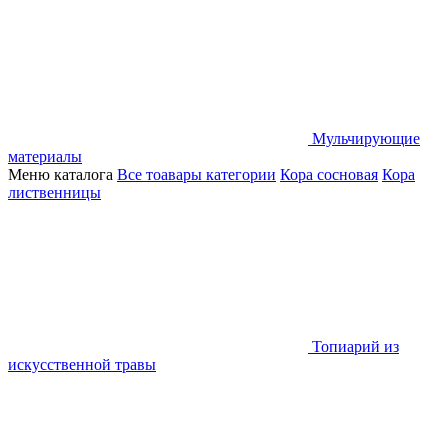
Мульчирующие
материалы
Меню каталога
Все тоавары категории
Кора сосновая
Кора
лиственницы
Топиарий из
искусственной травы