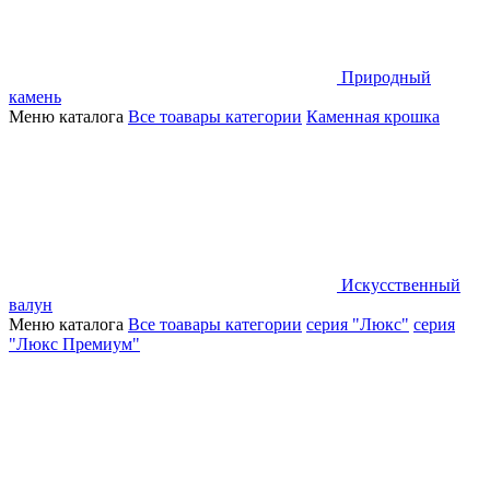
Природный
камень
Меню каталога
Все тоавары категории
Каменная крошка
Искусственный
валун
Меню каталога
Все тоавары категории
серия "Люкс"
серия
"Люкс Премиум"