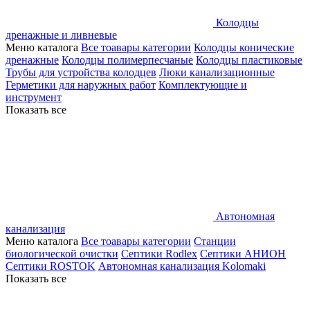
Колодцы
дренажные и ливневые
Меню каталога
Все тоавары категории
Колодцы конические
дренажные
Колодцы полимерпесчаные
Колодцы пластиковые
Трубы для устройства колодцев
Люки канализационные
Герметики для наружных работ
Комплектующие и
инструмент
Показать все
Автономная
канализация
Меню каталога
Все тоавары категории
Станции
биологической очистки
Септики Rodlex
Септики АНИОН
Септики ROSTOK
Автономная канализация Kolomaki
Показать все