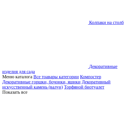
Колпаки на столб
Декоративные
изделия для сада
Меню каталога
Все тоавары категории
Компостер
Декоративные горшки, бочонки, ящики
Декоративный
искусственный камень (валун)
Торфяной биотуалет
Показать все