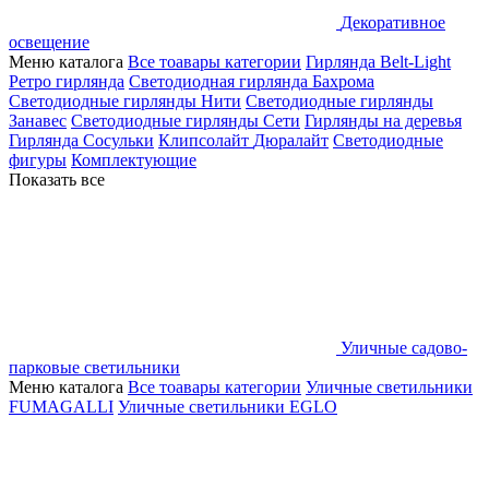
Декоративное
освещение
Меню каталога
Все тоавары категории
Гирлянда Belt-Light
Ретро гирлянда
Светодиодная гирлянда Бахрома
Светодиодные гирлянды Нити
Светодиодные гирлянды
Занавес
Светодиодные гирлянды Сети
Гирлянды на деревья
Гирлянда Сосульки
Клипсолайт
Дюралайт
Светодиодные
фигуры
Комплектующие
Показать все
Уличные садово-
парковые светильники
Меню каталога
Все тоавары категории
Уличные светильники
FUMAGALLI
Уличные светильники EGLO