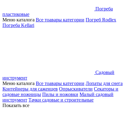
Погреба
пластиковые
Меню каталога
Все тоавары категории
Погреб Rodlex
Погреба Kellari
Садовый
инструмент
Меню каталога
Все тоавары категории
Лопаты для снега
Контейнеры для саженцев
Опрыскиватели
Секаторы и
садовые ножницы
Пилы и ножовки
Малый садовый
инструмент
Тачки садовые и строительные
Показать все