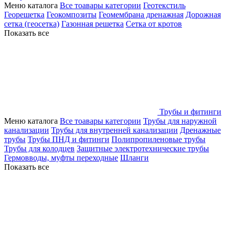
Меню каталога
Все тоавары категории
Геотекстиль
Георешетка
Геокомпозиты
Геомембрана дренажная
Дорожная
сетка (геосетка)
Газонная решетка
Сетка от кротов
Показать все
Трубы и фитинги
Меню каталога
Все тоавары категории
Трубы для наружной
канализации
Трубы для внутренней канализации
Дренажные
трубы
Трубы ПНД и фитинги
Полипропиленовые трубы
Трубы для колодцев
Защитные электротехнические трубы
Гермовводы, муфты переходные
Шланги
Показать все