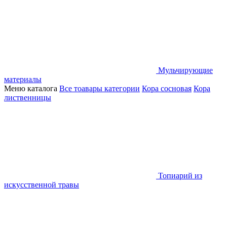
Мульчирующие
материалы
Меню каталога
Все тоавары категории
Кора сосновая
Кора
лиственницы
Топиарий из
искусственной травы