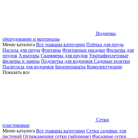
Водоемы,
оборудование и материалы
Меню каталога
Все тоавары категории
Плёнка для пруда
Насосы для пруда
Фонтаны
Фонтанные насадки
Фильтры для
прудов
Аэраторы
Скиммеры для прудов
Ультрафиолетовые
фильтры и лампы
Подсветка для водоемов
Садовые розетки
Пылесосы для водоемов
Биопрепараты
Комплектующие
Показать все
Сетки
пластиковые
Меню каталога
Все тоавары категории
Сетки садовые для
растений
Ограждающие сетки (заборные)
Фасадные сетки