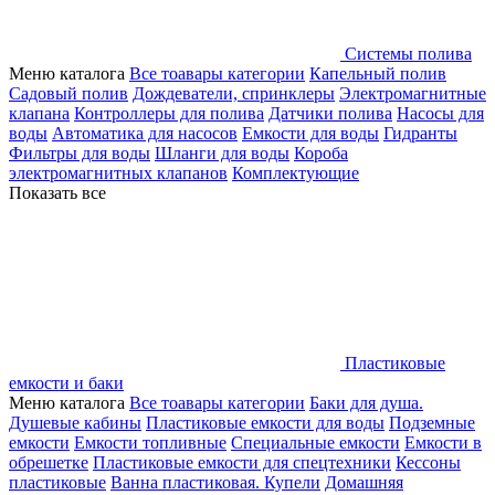
Системы полива
Меню каталога
Все тоавары категории
Капельный полив
Садовый полив
Дождеватели, спринклеры
Электромагнитные
клапана
Контроллеры для полива
Датчики полива
Насосы для
воды
Автоматика для насосов
Емкости для воды
Гидранты
Фильтры для воды
Шланги для воды
Короба
электромагнитных клапанов
Комплектующие
Показать все
Пластиковые
емкости и баки
Меню каталога
Все тоавары категории
Баки для душа.
Душевые кабины
Пластиковые емкости для воды
Подземные
емкости
Емкости топливные
Специальные емкости
Емкости в
обрешетке
Пластиковые емкости для спецтехники
Кессоны
пластиковые
Ванна пластиковая. Купели
Домашняя