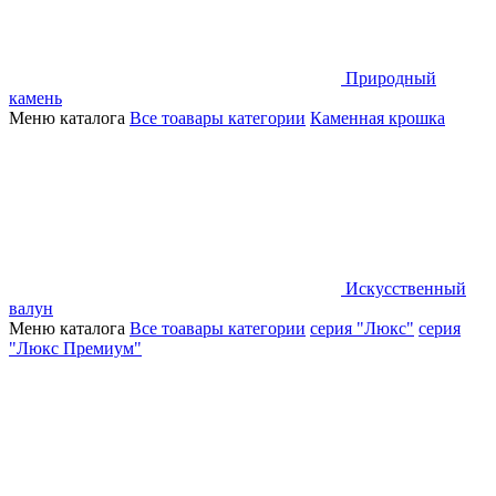
Природный
камень
Меню каталога
Все тоавары категории
Каменная крошка
Искусственный
валун
Меню каталога
Все тоавары категории
серия "Люкс"
серия
"Люкс Премиум"