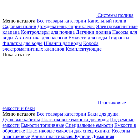
Системы полива
Меню каталога
Все тоавары категории
Капельный полив
Садовый полив
Дождеватели, спринклеры
Электромагнитные
клапана
Контроллеры для полива
Датчики полива
Насосы для
воды
Автоматика для насосов
Емкости для воды
Гидранты
Фильтры для воды
Шланги для воды
Короба
электромагнитных клапанов
Комплектующие
Показать все
Пластиковые
емкости и баки
Меню каталога
Все тоавары категории
Баки для душа.
Душевые кабины
Пластиковые емкости для воды
Подземные
емкости
Емкости топливные
Специальные емкости
Емкости в
обрешетке
Пластиковые емкости для спецтехники
Кессоны
пластиковые
Ванна пластиковая. Купели
Домашняя