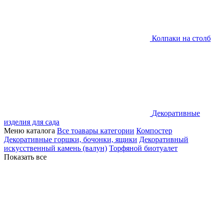
Колпаки на столб
Декоративные
изделия для сада
Меню каталога
Все тоавары категории
Компостер
Декоративные горшки, бочонки, ящики
Декоративный
искусственный камень (валун)
Торфяной биотуалет
Показать все