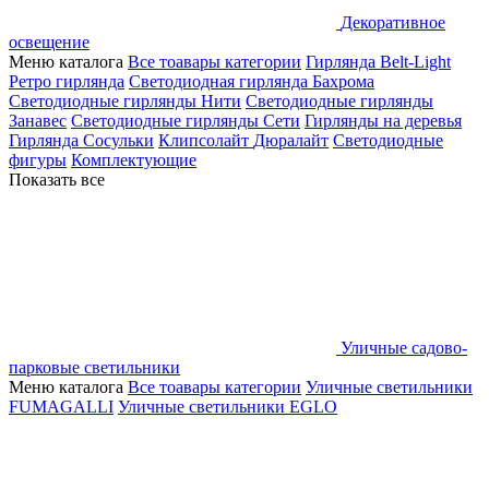
Декоративное
освещение
Меню каталога
Все тоавары категории
Гирлянда Belt-Light
Ретро гирлянда
Светодиодная гирлянда Бахрома
Светодиодные гирлянды Нити
Светодиодные гирлянды
Занавес
Светодиодные гирлянды Сети
Гирлянды на деревья
Гирлянда Сосульки
Клипсолайт
Дюралайт
Светодиодные
фигуры
Комплектующие
Показать все
Уличные садово-
парковые светильники
Меню каталога
Все тоавары категории
Уличные светильники
FUMAGALLI
Уличные светильники EGLO