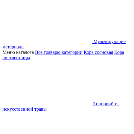
Мульчирующие
материалы
Меню каталога
Все тоавары категории
Кора сосновая
Кора
лиственницы
Топиарий из
искусственной травы