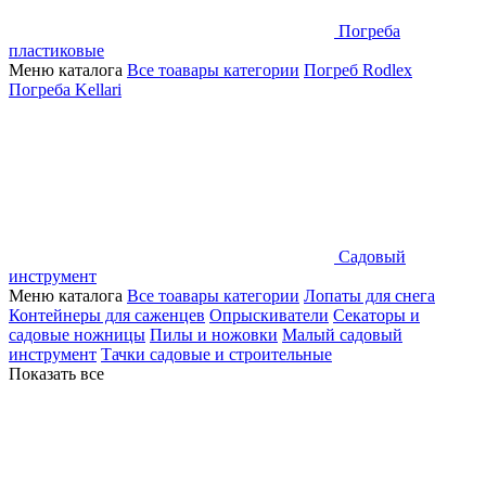
Погреба
пластиковые
Меню каталога
Все тоавары категории
Погреб Rodlex
Погреба Kellari
Садовый
инструмент
Меню каталога
Все тоавары категории
Лопаты для снега
Контейнеры для саженцев
Опрыскиватели
Секаторы и
садовые ножницы
Пилы и ножовки
Малый садовый
инструмент
Тачки садовые и строительные
Показать все