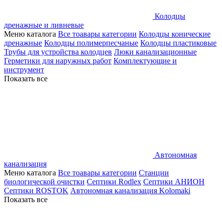
Колодцы
дренажные и ливневые
Меню каталога
Все тоавары категории
Колодцы конические
дренажные
Колодцы полимерпесчаные
Колодцы пластиковые
Трубы для устройства колодцев
Люки канализационные
Герметики для наружных работ
Комплектующие и
инструмент
Показать все
Автономная
канализация
Меню каталога
Все тоавары категории
Станции
биологической очистки
Септики Rodlex
Септики АНИОН
Септики ROSTOK
Автономная канализация Kolomaki
Показать все