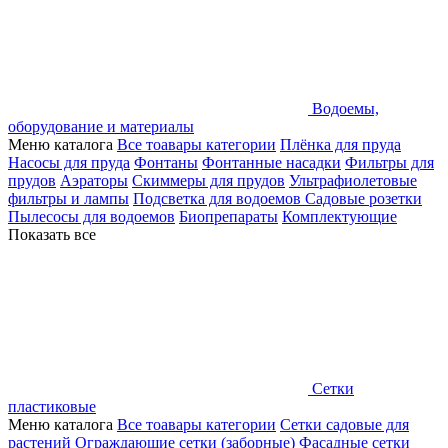
Водоемы,
оборудование и материалы
Меню каталога
Все тоавары категории
Плёнка для пруда
Насосы для пруда
Фонтаны
Фонтанные насадки
Фильтры для
прудов
Аэраторы
Скиммеры для прудов
Ультрафиолетовые
фильтры и лампы
Подсветка для водоемов
Садовые розетки
Пылесосы для водоемов
Биопрепараты
Комплектующие
Показать все
Сетки
пластиковые
Меню каталога
Все тоавары категории
Сетки садовые для
растений
Ограждающие сетки (заборные)
Фасадные сетки