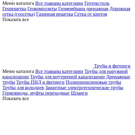
Меню каталога
Все тоавары категории
Геотекстиль
Георешетка
Геокомпозиты
Геомембрана дренажная
Дорожная
сетка (геосетка)
Газонная решетка
Сетка от кротов
Показать все
Трубы и фитинги
Меню каталога
Все тоавары категории
Трубы для наружной
канализации
Трубы для внутренней канализации
Дренажные
трубы
Трубы ПНД и фитинги
Полипропиленовые трубы
Трубы для колодцев
Защитные электротехнические трубы
Гермовводы, муфты переходные
Шланги
Показать все