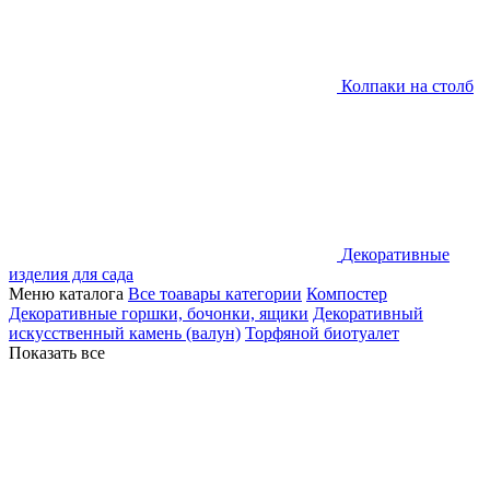
Колпаки на столб
Декоративные
изделия для сада
Меню каталога
Все тоавары категории
Компостер
Декоративные горшки, бочонки, ящики
Декоративный
искусственный камень (валун)
Торфяной биотуалет
Показать все