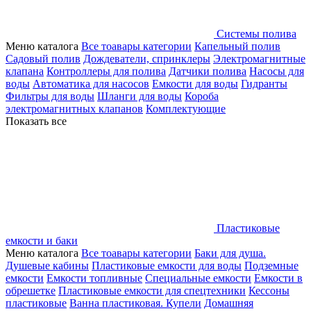
Системы полива
Меню каталога
Все тоавары категории
Капельный полив
Садовый полив
Дождеватели, спринклеры
Электромагнитные
клапана
Контроллеры для полива
Датчики полива
Насосы для
воды
Автоматика для насосов
Емкости для воды
Гидранты
Фильтры для воды
Шланги для воды
Короба
электромагнитных клапанов
Комплектующие
Показать все
Пластиковые
емкости и баки
Меню каталога
Все тоавары категории
Баки для душа.
Душевые кабины
Пластиковые емкости для воды
Подземные
емкости
Емкости топливные
Специальные емкости
Емкости в
обрешетке
Пластиковые емкости для спецтехники
Кессоны
пластиковые
Ванна пластиковая. Купели
Домашняя