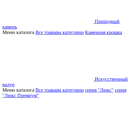
Природный
камень
Меню каталога
Все тоавары категории
Каменная крошка
Искусственный
валун
Меню каталога
Все тоавары категории
серия "Люкс"
серия
"Люкс Премиум"