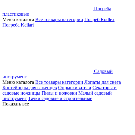
Погреба
пластиковые
Меню каталога
Все тоавары категории
Погреб Rodlex
Погреба Kellari
Садовый
инструмент
Меню каталога
Все тоавары категории
Лопаты для снега
Контейнеры для саженцев
Опрыскиватели
Секаторы и
садовые ножницы
Пилы и ножовки
Малый садовый
инструмент
Тачки садовые и строительные
Показать все