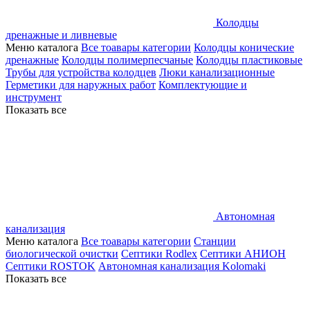
Колодцы
дренажные и ливневые
Меню каталога
Все тоавары категории
Колодцы конические
дренажные
Колодцы полимерпесчаные
Колодцы пластиковые
Трубы для устройства колодцев
Люки канализационные
Герметики для наружных работ
Комплектующие и
инструмент
Показать все
Автономная
канализация
Меню каталога
Все тоавары категории
Станции
биологической очистки
Септики Rodlex
Септики АНИОН
Септики ROSTOK
Автономная канализация Kolomaki
Показать все