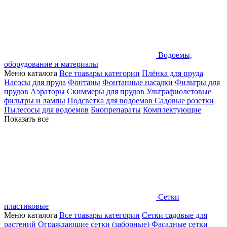
Водоемы,
оборудование и материалы
Меню каталога
Все тоавары категории
Плёнка для пруда
Насосы для пруда
Фонтаны
Фонтанные насадки
Фильтры для
прудов
Аэраторы
Скиммеры для прудов
Ультрафиолетовые
фильтры и лампы
Подсветка для водоемов
Садовые розетки
Пылесосы для водоемов
Биопрепараты
Комплектующие
Показать все
Сетки
пластиковые
Меню каталога
Все тоавары категории
Сетки садовые для
растений
Ограждающие сетки (заборные)
Фасадные сетки