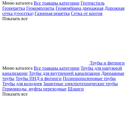
Меню каталога
Все тоавары категории
Геотекстиль
Георешетка
Геокомпозиты
Геомембрана дренажная
Дорожная
сетка (геосетка)
Газонная решетка
Сетка от кротов
Показать все
Трубы и фитинги
Меню каталога
Все тоавары категории
Трубы для наружной
канализации
Трубы для внутренней канализации
Дренажные
трубы
Трубы ПНД и фитинги
Полипропиленовые трубы
Трубы для колодцев
Защитные электротехнические трубы
Гермовводы, муфты переходные
Шланги
Показать все