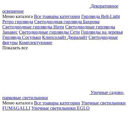
Декоративное
освещение
Меню каталога
Все тоавары категории
Гирлянда Belt-Light
Ретро гирлянда
Светодиодная гирлянда Бахрома
Светодиодные гирлянды Нити
Светодиодные гирлянды
Занавес
Светодиодные гирлянды Сети
Гирлянды на деревья
Гирлянда Сосульки
Клипсолайт
Дюралайт
Светодиодные
фигуры
Комплектующие
Показать все
Уличные садово-
парковые светильники
Меню каталога
Все тоавары категории
Уличные светильники
FUMAGALLI
Уличные светильники EGLO