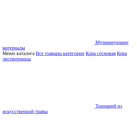
Мульчирующие
материалы
Меню каталога
Все тоавары категории
Кора сосновая
Кора
лиственницы
Топиарий из
искусственной травы