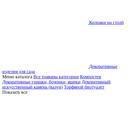
Колпаки на столб
Декоративные
изделия для сада
Меню каталога
Все тоавары категории
Компостер
Декоративные горшки, бочонки, ящики
Декоративный
искусственный камень (валун)
Торфяной биотуалет
Показать все