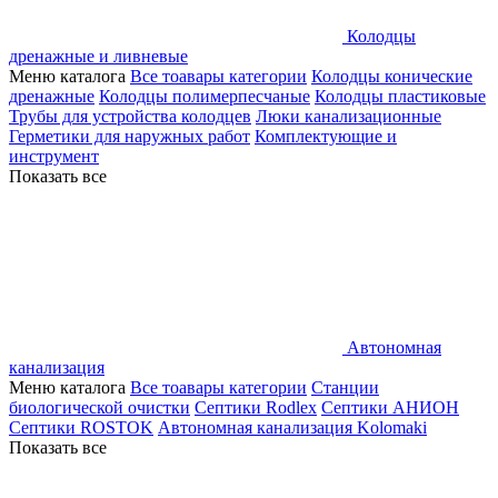
Колодцы
дренажные и ливневые
Меню каталога
Все тоавары категории
Колодцы конические
дренажные
Колодцы полимерпесчаные
Колодцы пластиковые
Трубы для устройства колодцев
Люки канализационные
Герметики для наружных работ
Комплектующие и
инструмент
Показать все
Автономная
канализация
Меню каталога
Все тоавары категории
Станции
биологической очистки
Септики Rodlex
Септики АНИОН
Септики ROSTOK
Автономная канализация Kolomaki
Показать все