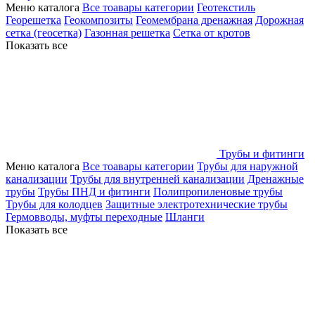
Меню каталога
Все тоавары категории
Геотекстиль
Георешетка
Геокомпозиты
Геомембрана дренажная
Дорожная
сетка (геосетка)
Газонная решетка
Сетка от кротов
Показать все
Трубы и фитинги
Меню каталога
Все тоавары категории
Трубы для наружной
канализации
Трубы для внутренней канализации
Дренажные
трубы
Трубы ПНД и фитинги
Полипропиленовые трубы
Трубы для колодцев
Защитные электротехнические трубы
Гермовводы, муфты переходные
Шланги
Показать все