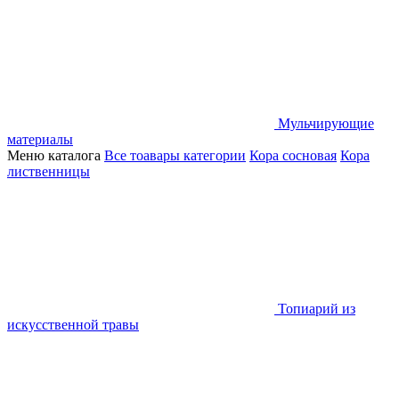
Мульчирующие
материалы
Меню каталога
Все тоавары категории
Кора сосновая
Кора
лиственницы
Топиарий из
искусственной травы