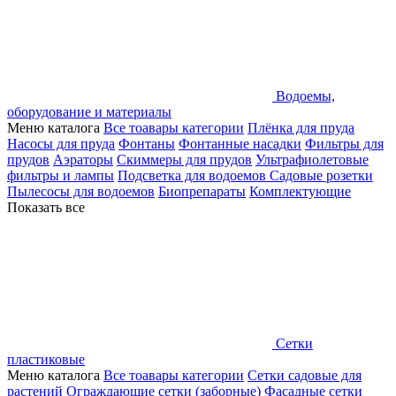
Водоемы,
оборудование и материалы
Меню каталога
Все тоавары категории
Плёнка для пруда
Насосы для пруда
Фонтаны
Фонтанные насадки
Фильтры для
прудов
Аэраторы
Скиммеры для прудов
Ультрафиолетовые
фильтры и лампы
Подсветка для водоемов
Садовые розетки
Пылесосы для водоемов
Биопрепараты
Комплектующие
Показать все
Сетки
пластиковые
Меню каталога
Все тоавары категории
Сетки садовые для
растений
Ограждающие сетки (заборные)
Фасадные сетки