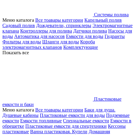
Системы полива
Меню каталога
Все тоавары категории
Капельный полив
Садовый полив
Дождеватели, спринклеры
Электромагнитные
клапана
Контроллеры для полива
Датчики полива
Насосы для
воды
Автоматика для насосов
Емкости для воды
Гидранты
Фильтры для воды
Шланги для воды
Короба
электромагнитных клапанов
Комплектующие
Показать все
Пластиковые
емкости и баки
Меню каталога
Все тоавары категории
Баки для душа.
Душевые кабины
Пластиковые емкости для воды
Подземные
емкости
Емкости топливные
Специальные емкости
Емкости в
обрешетке
Пластиковые емкости для спецтехники
Кессоны
пластиковые
Ванна пластиковая. Купели
Домашняя