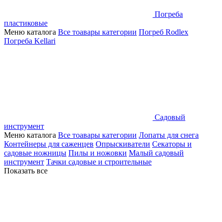
Погреба
пластиковые
Меню каталога
Все тоавары категории
Погреб Rodlex
Погреба Kellari
Садовый
инструмент
Меню каталога
Все тоавары категории
Лопаты для снега
Контейнеры для саженцев
Опрыскиватели
Секаторы и
садовые ножницы
Пилы и ножовки
Малый садовый
инструмент
Тачки садовые и строительные
Показать все