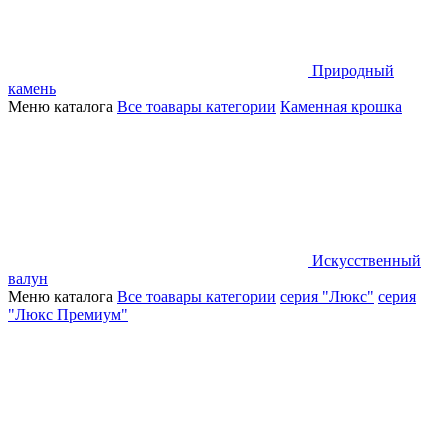
Природный
камень
Меню каталога
Все тоавары категории
Каменная крошка
Искусственный
валун
Меню каталога
Все тоавары категории
серия "Люкс"
серия
"Люкс Премиум"