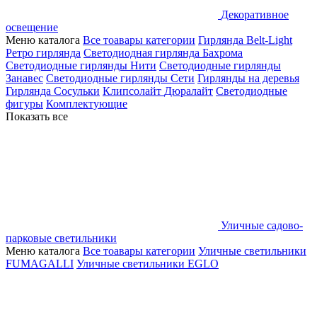
Декоративное
освещение
Меню каталога
Все тоавары категории
Гирлянда Belt-Light
Ретро гирлянда
Светодиодная гирлянда Бахрома
Светодиодные гирлянды Нити
Светодиодные гирлянды
Занавес
Светодиодные гирлянды Сети
Гирлянды на деревья
Гирлянда Сосульки
Клипсолайт
Дюралайт
Светодиодные
фигуры
Комплектующие
Показать все
Уличные садово-
парковые светильники
Меню каталога
Все тоавары категории
Уличные светильники
FUMAGALLI
Уличные светильники EGLO