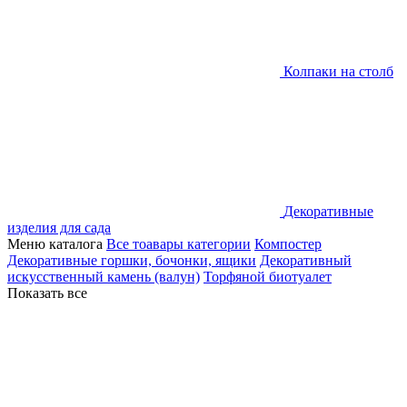
Колпаки на столб
Декоративные
изделия для сада
Меню каталога
Все тоавары категории
Компостер
Декоративные горшки, бочонки, ящики
Декоративный
искусственный камень (валун)
Торфяной биотуалет
Показать все