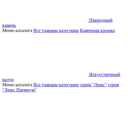
Природный
камень
Меню каталога
Все тоавары категории
Каменная крошка
Искусственный
валун
Меню каталога
Все тоавары категории
серия "Люкс"
серия
"Люкс Премиум"