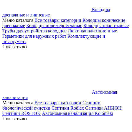
Колодцы
дренажные и ливневые
Меню каталога
Все тоавары категории
Колодцы конические
дренажные
Колодцы полимерпесчаные
Колодцы пластиковые
Трубы для устройства колодцев
Люки канализационные
Герметики для наружных работ
Комплектующие и
инструмент
Показать все
Автономная
канализация
Меню каталога
Все тоавары категории
Станции
биологической очистки
Септики Rodlex
Септики АНИОН
Септики ROSTOK
Автономная канализация Kolomaki
Показать все