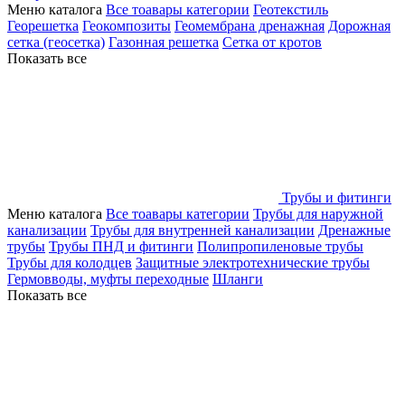
Меню каталога
Все тоавары категории
Геотекстиль
Георешетка
Геокомпозиты
Геомембрана дренажная
Дорожная
сетка (геосетка)
Газонная решетка
Сетка от кротов
Показать все
Трубы и фитинги
Меню каталога
Все тоавары категории
Трубы для наружной
канализации
Трубы для внутренней канализации
Дренажные
трубы
Трубы ПНД и фитинги
Полипропиленовые трубы
Трубы для колодцев
Защитные электротехнические трубы
Гермовводы, муфты переходные
Шланги
Показать все