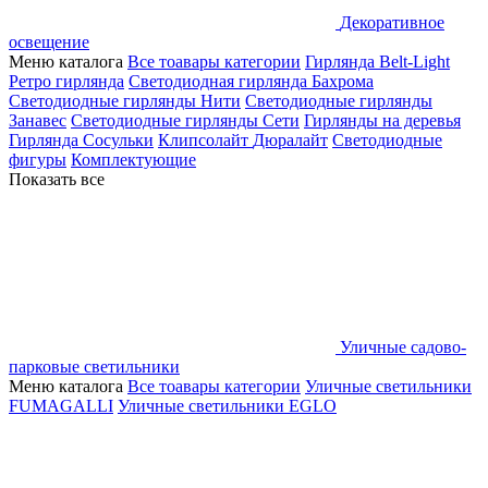
Декоративное
освещение
Меню каталога
Все тоавары категории
Гирлянда Belt-Light
Ретро гирлянда
Светодиодная гирлянда Бахрома
Светодиодные гирлянды Нити
Светодиодные гирлянды
Занавес
Светодиодные гирлянды Сети
Гирлянды на деревья
Гирлянда Сосульки
Клипсолайт
Дюралайт
Светодиодные
фигуры
Комплектующие
Показать все
Уличные садово-
парковые светильники
Меню каталога
Все тоавары категории
Уличные светильники
FUMAGALLI
Уличные светильники EGLO