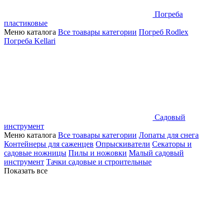
Погреба
пластиковые
Меню каталога
Все тоавары категории
Погреб Rodlex
Погреба Kellari
Садовый
инструмент
Меню каталога
Все тоавары категории
Лопаты для снега
Контейнеры для саженцев
Опрыскиватели
Секаторы и
садовые ножницы
Пилы и ножовки
Малый садовый
инструмент
Тачки садовые и строительные
Показать все