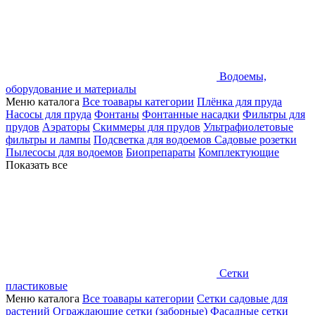
Водоемы,
оборудование и материалы
Меню каталога
Все тоавары категории
Плёнка для пруда
Насосы для пруда
Фонтаны
Фонтанные насадки
Фильтры для
прудов
Аэраторы
Скиммеры для прудов
Ультрафиолетовые
фильтры и лампы
Подсветка для водоемов
Садовые розетки
Пылесосы для водоемов
Биопрепараты
Комплектующие
Показать все
Сетки
пластиковые
Меню каталога
Все тоавары категории
Сетки садовые для
растений
Ограждающие сетки (заборные)
Фасадные сетки