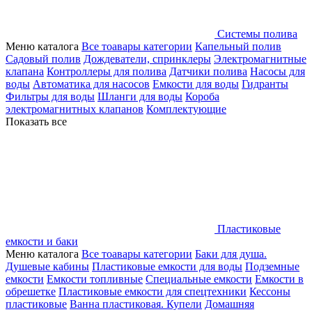
Системы полива
Меню каталога
Все тоавары категории
Капельный полив
Садовый полив
Дождеватели, спринклеры
Электромагнитные
клапана
Контроллеры для полива
Датчики полива
Насосы для
воды
Автоматика для насосов
Емкости для воды
Гидранты
Фильтры для воды
Шланги для воды
Короба
электромагнитных клапанов
Комплектующие
Показать все
Пластиковые
емкости и баки
Меню каталога
Все тоавары категории
Баки для душа.
Душевые кабины
Пластиковые емкости для воды
Подземные
емкости
Емкости топливные
Специальные емкости
Емкости в
обрешетке
Пластиковые емкости для спецтехники
Кессоны
пластиковые
Ванна пластиковая. Купели
Домашняя