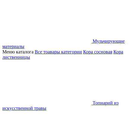
Мульчирующие
материалы
Меню каталога
Все тоавары категории
Кора сосновая
Кора
лиственницы
Топиарий из
искусственной травы