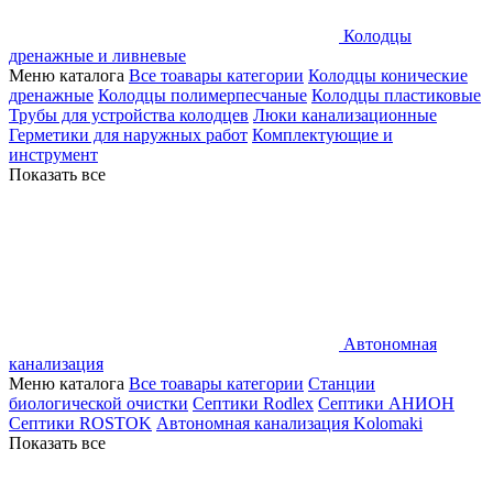
Колодцы
дренажные и ливневые
Меню каталога
Все тоавары категории
Колодцы конические
дренажные
Колодцы полимерпесчаные
Колодцы пластиковые
Трубы для устройства колодцев
Люки канализационные
Герметики для наружных работ
Комплектующие и
инструмент
Показать все
Автономная
канализация
Меню каталога
Все тоавары категории
Станции
биологической очистки
Септики Rodlex
Септики АНИОН
Септики ROSTOK
Автономная канализация Kolomaki
Показать все