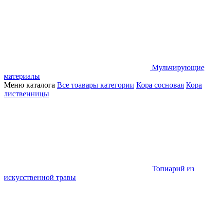
Мульчирующие
материалы
Меню каталога
Все тоавары категории
Кора сосновая
Кора
лиственницы
Топиарий из
искусственной травы