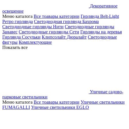
Декоративное
освещение
Меню каталога
Все тоавары категории
Гирлянда Belt-Light
Ретро гирлянда
Светодиодная гирлянда Бахрома
Светодиодные гирлянды Нити
Светодиодные гирлянды
Занавес
Светодиодные гирлянды Сети
Гирлянды на деревья
Гирлянда Сосульки
Клипсолайт
Дюралайт
Светодиодные
фигуры
Комплектующие
Показать все
Уличные садово-
парковые светильники
Меню каталога
Все тоавары категории
Уличные светильники
FUMAGALLI
Уличные светильники EGLO