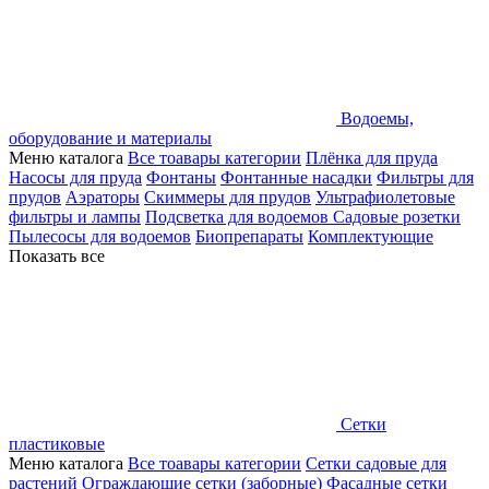
Водоемы,
оборудование и материалы
Меню каталога
Все тоавары категории
Плёнка для пруда
Насосы для пруда
Фонтаны
Фонтанные насадки
Фильтры для
прудов
Аэраторы
Скиммеры для прудов
Ультрафиолетовые
фильтры и лампы
Подсветка для водоемов
Садовые розетки
Пылесосы для водоемов
Биопрепараты
Комплектующие
Показать все
Сетки
пластиковые
Меню каталога
Все тоавары категории
Сетки садовые для
растений
Ограждающие сетки (заборные)
Фасадные сетки