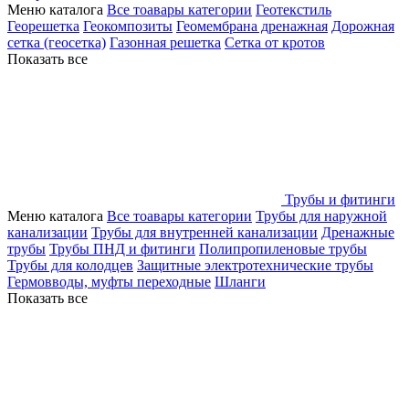
Меню каталога
Все тоавары категории
Геотекстиль
Георешетка
Геокомпозиты
Геомембрана дренажная
Дорожная
сетка (геосетка)
Газонная решетка
Сетка от кротов
Показать все
Трубы и фитинги
Меню каталога
Все тоавары категории
Трубы для наружной
канализации
Трубы для внутренней канализации
Дренажные
трубы
Трубы ПНД и фитинги
Полипропиленовые трубы
Трубы для колодцев
Защитные электротехнические трубы
Гермовводы, муфты переходные
Шланги
Показать все