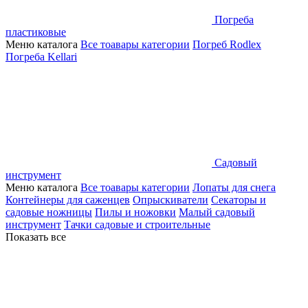
Погреба
пластиковые
Меню каталога
Все тоавары категории
Погреб Rodlex
Погреба Kellari
Садовый
инструмент
Меню каталога
Все тоавары категории
Лопаты для снега
Контейнеры для саженцев
Опрыскиватели
Секаторы и
садовые ножницы
Пилы и ножовки
Малый садовый
инструмент
Тачки садовые и строительные
Показать все