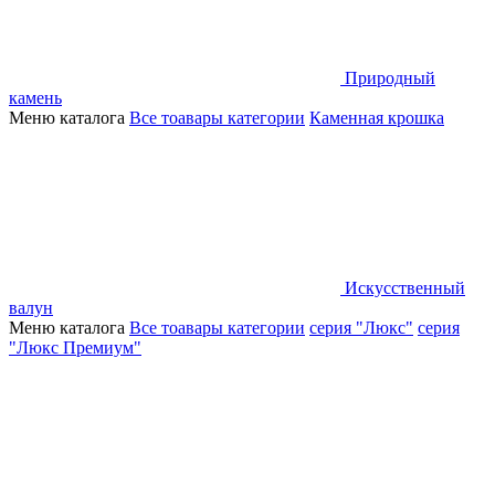
Природный
камень
Меню каталога
Все тоавары категории
Каменная крошка
Искусственный
валун
Меню каталога
Все тоавары категории
серия "Люкс"
серия
"Люкс Премиум"