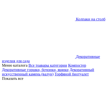
Колпаки на столб
Декоративные
изделия для сада
Меню каталога
Все тоавары категории
Компостер
Декоративные горшки, бочонки, ящики
Декоративный
искусственный камень (валун)
Торфяной биотуалет
Показать все