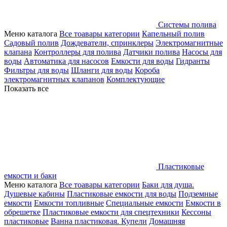
Системы полива
Меню каталога
Все тоавары категории
Капельный полив
Садовый полив
Дождеватели, спринклеры
Электромагнитные
клапана
Контроллеры для полива
Датчики полива
Насосы для
воды
Автоматика для насосов
Емкости для воды
Гидранты
Фильтры для воды
Шланги для воды
Короба
электромагнитных клапанов
Комплектующие
Показать все
Пластиковые
емкости и баки
Меню каталога
Все тоавары категории
Баки для душа.
Душевые кабины
Пластиковые емкости для воды
Подземные
емкости
Емкости топливные
Специальные емкости
Емкости в
обрешетке
Пластиковые емкости для спецтехники
Кессоны
пластиковые
Ванна пластиковая. Купели
Домашняя