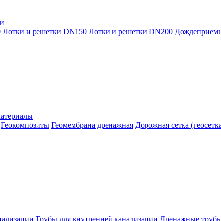
ки
0
Лотки и решетки DN150
Лотки и решетки DN200
Дождеприем
материалы
Геокомпозиты
Геомембрана дренажная
Дорожная сетка (геосетка
нализации
Трубы для внутренней канализации
Дренажные труб