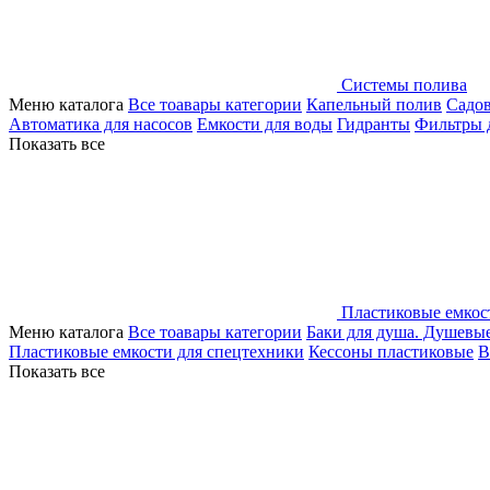
Системы полива
Меню каталога
Все тоавары категории
Капельный полив
Садо
Автоматика для насосов
Емкости для воды
Гидранты
Фильтры 
Показать все
Пластиковые емкос
Меню каталога
Все тоавары категории
Баки для душа. Душевы
Пластиковые емкости для спецтехники
Кессоны пластиковые
В
Показать все