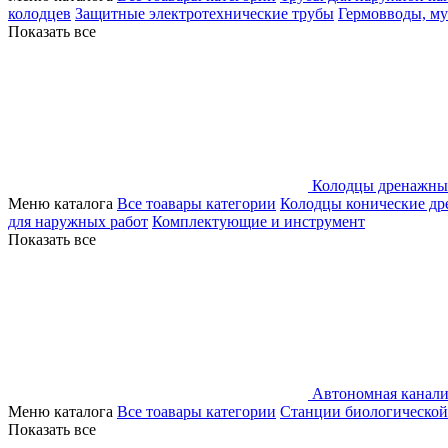
колодцев
Защитные электротехнические трубы
Гермовводы, м
Показать все
Колодцы дренажны
Меню каталога
Все тоавары категории
Колодцы конические д
для наружных работ
Комплектующие и инструмент
Показать все
Автономная канали
Меню каталога
Все тоавары категории
Станции биологической
Показать все