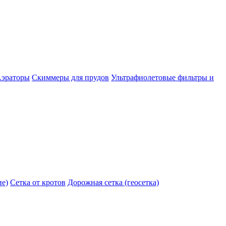
эраторы
Скиммеры для прудов
Ультрафиолетовые фильтры и
ие)
Сетка от кротов
Дорожная сетка (геосетка)