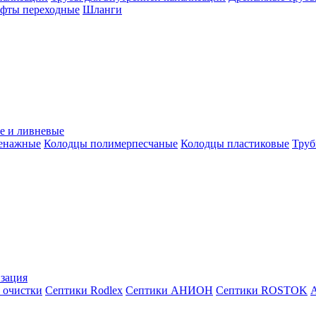
уфты переходные
Шланги
е и ливневые
ренажные
Колодцы полимерпесчаные
Колодцы пластиковые
Труб
зация
 очистки
Септики Rodlex
Септики АНИОН
Септики ROSTOK
А