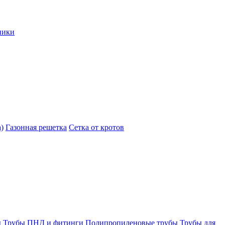
ники
)
Газонная решетка
Сетка от кротов
ы
Трубы ПНД и фитинги
Полипропиленовые трубы
Трубы для