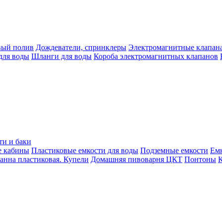
вый полив
Дождеватели, спринклеры
Электромагнитные клапан
для воды
Шланги для воды
Короба электромагнитных клапанов
ти и баки
е кабины
Пластиковые емкости для воды
Подземные емкости
Ем
анна пластиковая. Купели
Домашняя пивоварня ЦКТ
Понтоны
К