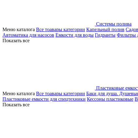
Системы полива
Меню каталога
Все тоавары категории
Капельный полив
Садо
Автоматика для насосов
Емкости для воды
Гидранты
Фильтры 
Показать все
Пластиковые емкос
Меню каталога
Все тоавары категории
Баки для душа. Душевы
Пластиковые емкости для спецтехники
Кессоны пластиковые
В
Показать все