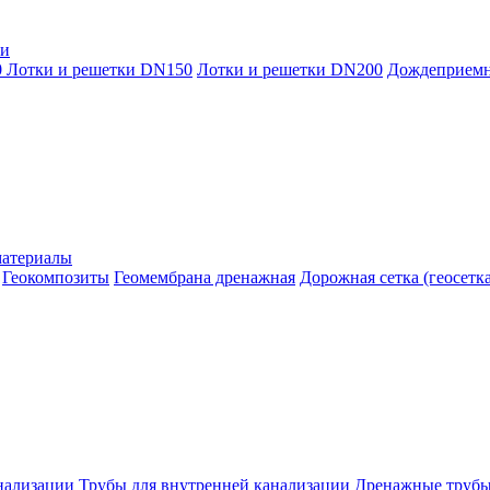
ки
0
Лотки и решетки DN150
Лотки и решетки DN200
Дождеприем
материалы
Геокомпозиты
Геомембрана дренажная
Дорожная сетка (геосетка
нализации
Трубы для внутренней канализации
Дренажные труб