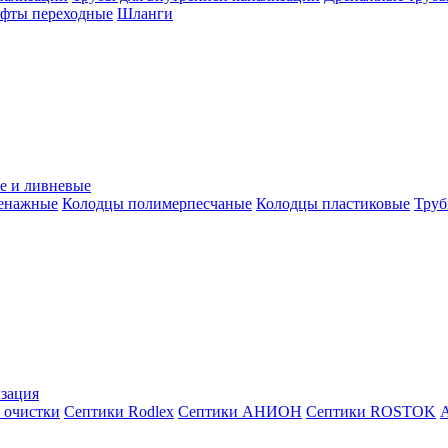
уфты переходные
Шланги
е и ливневые
ренажные
Колодцы полимерпесчаные
Колодцы пластиковые
Труб
зация
 очистки
Септики Rodlex
Септики АНИОН
Септики ROSTOK
А