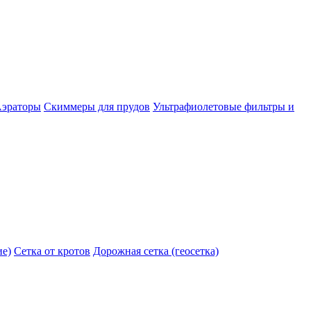
эраторы
Скиммеры для прудов
Ультрафиолетовые фильтры и
ие)
Сетка от кротов
Дорожная сетка (геосетка)