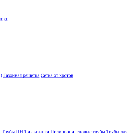
ники
)
Газонная решетка
Сетка от кротов
ы
Трубы ПНД и фитинги
Полипропиленовые трубы
Трубы для