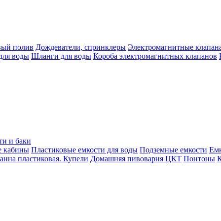
вый полив
Дождеватели, спринклеры
Электромагнитные клапан
для воды
Шланги для воды
Короба электромагнитных клапанов
ти и баки
е кабины
Пластиковые емкости для воды
Подземные емкости
Ем
анна пластиковая. Купели
Домашняя пивоварня ЦКТ
Понтоны
К