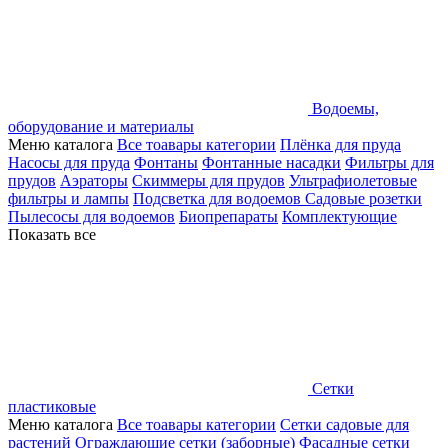
Водоемы,
оборудование и материалы
Меню каталога
Все тоавары категории
Плёнка для пруда
Насосы для пруда
Фонтаны
Фонтанные насадки
Фильтры для
прудов
Аэраторы
Скиммеры для прудов
Ультрафиолетовые
фильтры и лампы
Подсветка для водоемов
Садовые розетки
Пылесосы для водоемов
Биопрепараты
Комплектующие
Показать все
Сетки
пластиковые
Меню каталога
Все тоавары категории
Сетки садовые для
растений
Ограждающие сетки (заборные)
Фасадные сетки