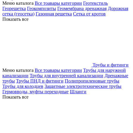
Меню каталога
Все тоавары категории
Геотекстиль
Георешетка
Геокомпозиты
Геомембрана дренажная
Дорожная
сетка (геосетка)
Газонная решетка
Сетка от кротов
Показать все
Трубы и фитинги
Меню каталога
Все тоавары категории
Трубы для наружной
канализации
Трубы для внутренней канализации
Дренажные
трубы
Трубы ПНД и фитинги
Полипропиленовые трубы
Трубы для колодцев
Защитные электротехнические трубы
Гермовводы, муфты переходные
Шланги
Показать все