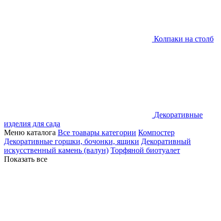
Колпаки на столб
Декоративные
изделия для сада
Меню каталога
Все тоавары категории
Компостер
Декоративные горшки, бочонки, ящики
Декоративный
искусственный камень (валун)
Торфяной биотуалет
Показать все