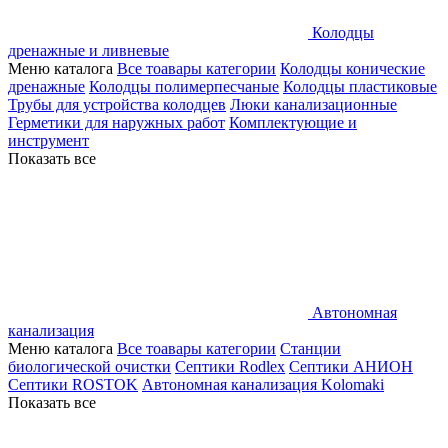
Колодцы
дренажные и ливневые
Меню каталога
Все тоавары категории
Колодцы конические
дренажные
Колодцы полимерпесчаные
Колодцы пластиковые
Трубы для устройства колодцев
Люки канализационные
Герметики для наружных работ
Комплектующие и
инструмент
Показать все
Автономная
канализация
Меню каталога
Все тоавары категории
Станции
биологической очистки
Септики Rodlex
Септики АНИОН
Септики ROSTOK
Автономная канализация Kolomaki
Показать все