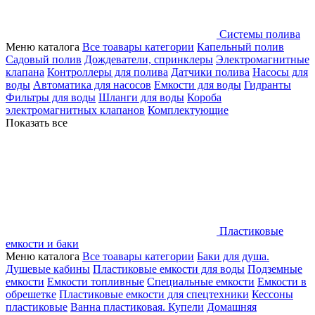
Системы полива
Меню каталога
Все тоавары категории
Капельный полив
Садовый полив
Дождеватели, спринклеры
Электромагнитные
клапана
Контроллеры для полива
Датчики полива
Насосы для
воды
Автоматика для насосов
Емкости для воды
Гидранты
Фильтры для воды
Шланги для воды
Короба
электромагнитных клапанов
Комплектующие
Показать все
Пластиковые
емкости и баки
Меню каталога
Все тоавары категории
Баки для душа.
Душевые кабины
Пластиковые емкости для воды
Подземные
емкости
Емкости топливные
Специальные емкости
Емкости в
обрешетке
Пластиковые емкости для спецтехники
Кессоны
пластиковые
Ванна пластиковая. Купели
Домашняя