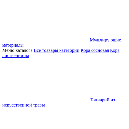
Мульчирующие
материалы
Меню каталога
Все тоавары категории
Кора сосновая
Кора
лиственницы
Топиарий из
искусственной травы