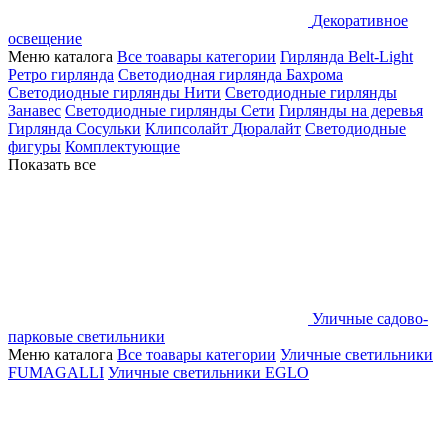
Декоративное
освещение
Меню каталога
Все тоавары категории
Гирлянда Belt-Light
Ретро гирлянда
Светодиодная гирлянда Бахрома
Светодиодные гирлянды Нити
Светодиодные гирлянды
Занавес
Светодиодные гирлянды Сети
Гирлянды на деревья
Гирлянда Сосульки
Клипсолайт
Дюралайт
Светодиодные
фигуры
Комплектующие
Показать все
Уличные садово-
парковые светильники
Меню каталога
Все тоавары категории
Уличные светильники
FUMAGALLI
Уличные светильники EGLO