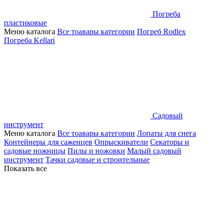
Погреба
пластиковые
Меню каталога
Все тоавары категории
Погреб Rodlex
Погреба Kellari
Садовый
инструмент
Меню каталога
Все тоавары категории
Лопаты для снега
Контейнеры для саженцев
Опрыскиватели
Секаторы и
садовые ножницы
Пилы и ножовки
Малый садовый
инструмент
Тачки садовые и строительные
Показать все