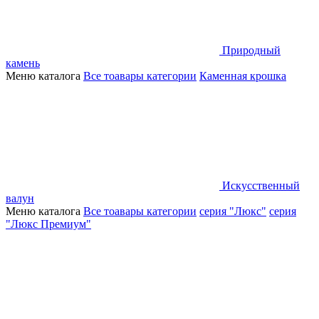
Природный
камень
Меню каталога
Все тоавары категории
Каменная крошка
Искусственный
валун
Меню каталога
Все тоавары категории
серия "Люкс"
серия
"Люкс Премиум"