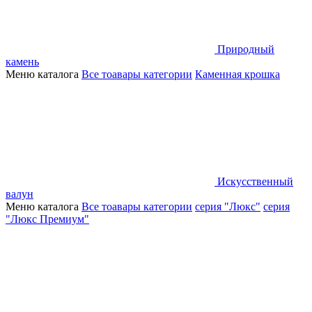
Природный
камень
Меню каталога
Все тоавары категории
Каменная крошка
Искусственный
валун
Меню каталога
Все тоавары категории
серия "Люкс"
серия
"Люкс Премиум"