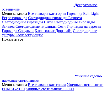
Декоративное
освещение
Меню каталога
Все тоавары категории
Гирлянда Belt-Light
Ретро гирлянда
Светодиодная гирлянда Бахрома
Светодиодные гирлянды Нити
Светодиодные гирлянды
Занавес
Светодиодные гирлянды Сети
Гирлянды на деревья
Гирлянда Сосульки
Клипсолайт
Дюралайт
Светодиодные
фигуры
Комплектующие
Показать все
Уличные садово-
парковые светильники
Меню каталога
Все тоавары категории
Уличные светильники
FUMAGALLI
Уличные светильники EGLO