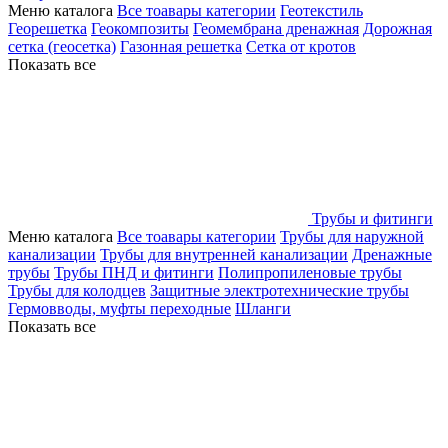
Меню каталога
Все тоавары категории
Геотекстиль
Георешетка
Геокомпозиты
Геомембрана дренажная
Дорожная
сетка (геосетка)
Газонная решетка
Сетка от кротов
Показать все
Трубы и фитинги
Меню каталога
Все тоавары категории
Трубы для наружной
канализации
Трубы для внутренней канализации
Дренажные
трубы
Трубы ПНД и фитинги
Полипропиленовые трубы
Трубы для колодцев
Защитные электротехнические трубы
Гермовводы, муфты переходные
Шланги
Показать все