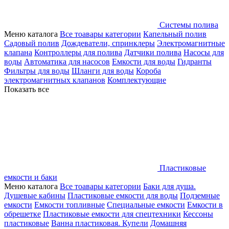
Системы полива
Меню каталога
Все тоавары категории
Капельный полив
Садовый полив
Дождеватели, спринклеры
Электромагнитные
клапана
Контроллеры для полива
Датчики полива
Насосы для
воды
Автоматика для насосов
Емкости для воды
Гидранты
Фильтры для воды
Шланги для воды
Короба
электромагнитных клапанов
Комплектующие
Показать все
Пластиковые
емкости и баки
Меню каталога
Все тоавары категории
Баки для душа.
Душевые кабины
Пластиковые емкости для воды
Подземные
емкости
Емкости топливные
Специальные емкости
Емкости в
обрешетке
Пластиковые емкости для спецтехники
Кессоны
пластиковые
Ванна пластиковая. Купели
Домашняя