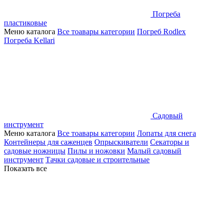
Погреба
пластиковые
Меню каталога
Все тоавары категории
Погреб Rodlex
Погреба Kellari
Садовый
инструмент
Меню каталога
Все тоавары категории
Лопаты для снега
Контейнеры для саженцев
Опрыскиватели
Секаторы и
садовые ножницы
Пилы и ножовки
Малый садовый
инструмент
Тачки садовые и строительные
Показать все