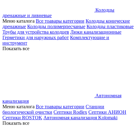
Колодцы
дренажные и ливневые
Меню каталога
Все тоавары категории
Колодцы конические
дренажные
Колодцы полимерпесчаные
Колодцы пластиковые
Трубы для устройства колодцев
Люки канализационные
Герметики для наружных работ
Комплектующие и
инструмент
Показать все
Автономная
канализация
Меню каталога
Все тоавары категории
Станции
биологической очистки
Септики Rodlex
Септики АНИОН
Септики ROSTOK
Автономная канализация Kolomaki
Показать все