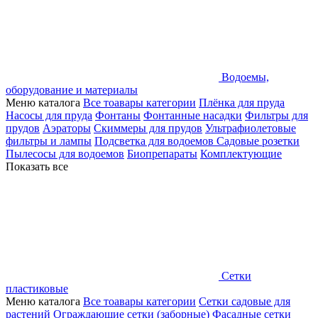
Водоемы,
оборудование и материалы
Меню каталога
Все тоавары категории
Плёнка для пруда
Насосы для пруда
Фонтаны
Фонтанные насадки
Фильтры для
прудов
Аэраторы
Скиммеры для прудов
Ультрафиолетовые
фильтры и лампы
Подсветка для водоемов
Садовые розетки
Пылесосы для водоемов
Биопрепараты
Комплектующие
Показать все
Сетки
пластиковые
Меню каталога
Все тоавары категории
Сетки садовые для
растений
Ограждающие сетки (заборные)
Фасадные сетки