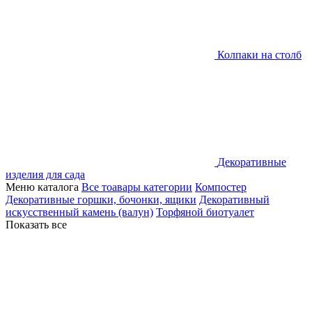
Колпаки на столб
Декоративные
изделия для сада
Меню каталога
Все тоавары категории
Компостер
Декоративные горшки, бочонки, ящики
Декоративный
искусственный камень (валун)
Торфяной биотуалет
Показать все