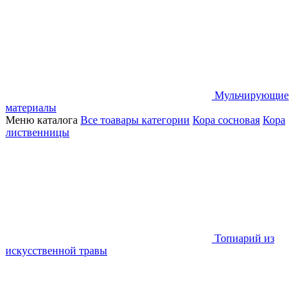
Мульчирующие
материалы
Меню каталога
Все тоавары категории
Кора сосновая
Кора
лиственницы
Топиарий из
искусственной травы