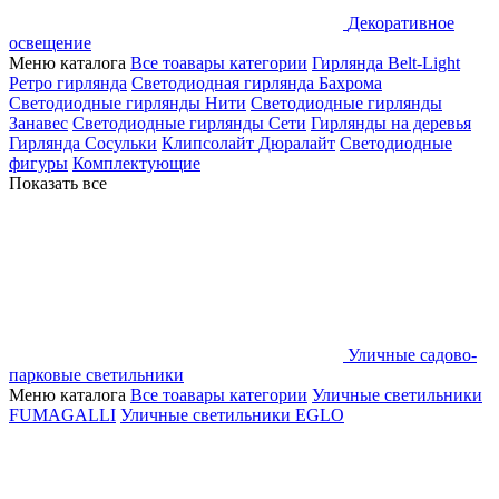
Декоративное
освещение
Меню каталога
Все тоавары категории
Гирлянда Belt-Light
Ретро гирлянда
Светодиодная гирлянда Бахрома
Светодиодные гирлянды Нити
Светодиодные гирлянды
Занавес
Светодиодные гирлянды Сети
Гирлянды на деревья
Гирлянда Сосульки
Клипсолайт
Дюралайт
Светодиодные
фигуры
Комплектующие
Показать все
Уличные садово-
парковые светильники
Меню каталога
Все тоавары категории
Уличные светильники
FUMAGALLI
Уличные светильники EGLO