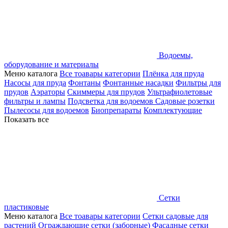
Водоемы,
оборудование и материалы
Меню каталога
Все тоавары категории
Плёнка для пруда
Насосы для пруда
Фонтаны
Фонтанные насадки
Фильтры для
прудов
Аэраторы
Скиммеры для прудов
Ультрафиолетовые
фильтры и лампы
Подсветка для водоемов
Садовые розетки
Пылесосы для водоемов
Биопрепараты
Комплектующие
Показать все
Сетки
пластиковые
Меню каталога
Все тоавары категории
Сетки садовые для
растений
Ограждающие сетки (заборные)
Фасадные сетки