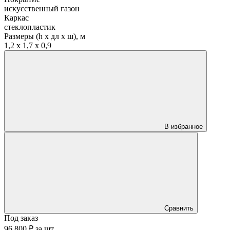
искусственный газон
Каркас
стеклопластик
Размеры (h х дл х ш), м
1,2 х 1,7 х 0,9
В избранное
Сравнить
Под заказ
96 800 ₽
за
шт.