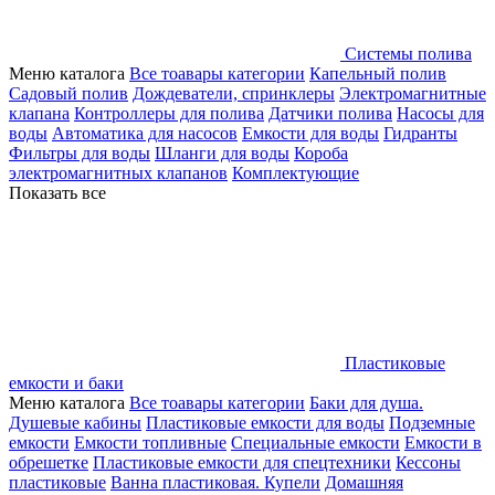
Системы полива
Меню каталога
Все тоавары категории
Капельный полив
Садовый полив
Дождеватели, спринклеры
Электромагнитные
клапана
Контроллеры для полива
Датчики полива
Насосы для
воды
Автоматика для насосов
Емкости для воды
Гидранты
Фильтры для воды
Шланги для воды
Короба
электромагнитных клапанов
Комплектующие
Показать все
Пластиковые
емкости и баки
Меню каталога
Все тоавары категории
Баки для душа.
Душевые кабины
Пластиковые емкости для воды
Подземные
емкости
Емкости топливные
Специальные емкости
Емкости в
обрешетке
Пластиковые емкости для спецтехники
Кессоны
пластиковые
Ванна пластиковая. Купели
Домашняя