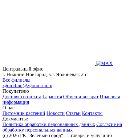
Центральный офис
г. Нижний Новгород, ул. Яблоневая, 25
Все филиалы
zgorod-nn@zgorod-nn.ru
Покупателю
Доставка и оплата
Гарантия
Обмен и возврат
Правовая
информация
О нас
Питомник растений
Новости
Статьи
Контакты
Документы:
Политика обработки персональных данных
Согласие на
обработку персональных данных
(c) 2026 ГК "Зелёный город" — товары и услуги по