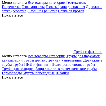
Меню каталога
Все тоавары категории
Геотекстиль
Георешетка
Геокомпозиты
Геомембрана дренажная
Дорожная
сетка (геосетка)
Газонная решетка
Сетка от кротов
Показать все
Трубы и фитинги
Меню каталога
Все тоавары категории
Трубы для наружной
канализации
Трубы для внутренней канализации
Дренажные
трубы
Трубы ПНД и фитинги
Полипропиленовые трубы
Трубы для колодцев
Защитные электротехнические трубы
Гермовводы, муфты переходные
Шланги
Показать все