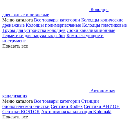
Колодцы
дренажные и ливневые
Меню каталога
Все тоавары категории
Колодцы конические
дренажные
Колодцы полимерпесчаные
Колодцы пластиковые
Трубы для устройства колодцев
Люки канализационные
Герметики для наружных работ
Комплектующие и
инструмент
Показать все
Автономная
канализация
Меню каталога
Все тоавары категории
Станции
биологической очистки
Септики Rodlex
Септики АНИОН
Септики ROSTOK
Автономная канализация Kolomaki
Показать все