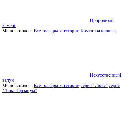
Природный
камень
Меню каталога
Все тоавары категории
Каменная крошка
Искусственный
валун
Меню каталога
Все тоавары категории
серия "Люкс"
серия
"Люкс Премиум"