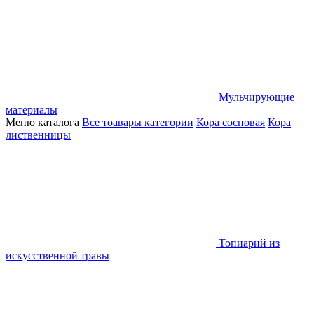
Мульчирующие
материалы
Меню каталога
Все тоавары категории
Кора сосновая
Кора
лиственницы
Топиарий из
искусственной травы