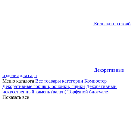
Колпаки на столб
Декоративные
изделия для сада
Меню каталога
Все тоавары категории
Компостер
Декоративные горшки, бочонки, ящики
Декоративный
искусственный камень (валун)
Торфяной биотуалет
Показать все