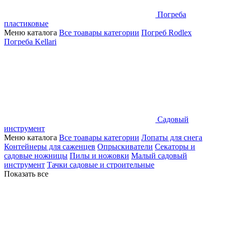
Погреба
пластиковые
Меню каталога
Все тоавары категории
Погреб Rodlex
Погреба Kellari
Садовый
инструмент
Меню каталога
Все тоавары категории
Лопаты для снега
Контейнеры для саженцев
Опрыскиватели
Секаторы и
садовые ножницы
Пилы и ножовки
Малый садовый
инструмент
Тачки садовые и строительные
Показать все