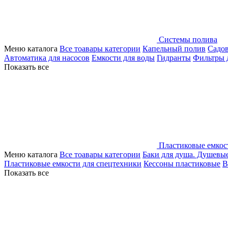
Системы полива
Меню каталога
Все тоавары категории
Капельный полив
Садо
Автоматика для насосов
Емкости для воды
Гидранты
Фильтры 
Показать все
Пластиковые емкос
Меню каталога
Все тоавары категории
Баки для душа. Душевы
Пластиковые емкости для спецтехники
Кессоны пластиковые
В
Показать все