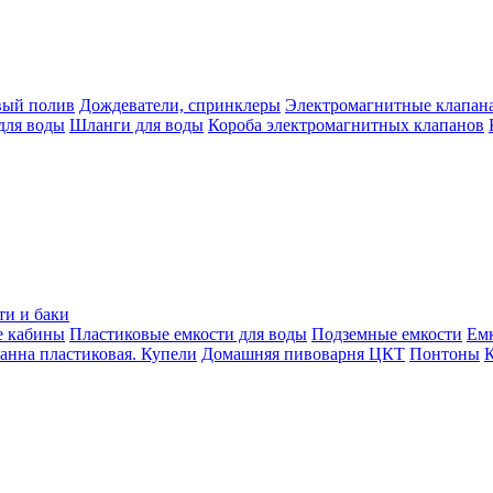
вый полив
Дождеватели, спринклеры
Электромагнитные клапан
для воды
Шланги для воды
Короба электромагнитных клапанов
ти и баки
е кабины
Пластиковые емкости для воды
Подземные емкости
Ем
анна пластиковая. Купели
Домашняя пивоварня ЦКТ
Понтоны
К