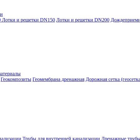
ки
0
Лотки и решетки DN150
Лотки и решетки DN200
Дождеприем
материалы
Геокомпозиты
Геомембрана дренажная
Дорожная сетка (геосетка
нализации
Трубы для внутренней канализации
Дренажные труб