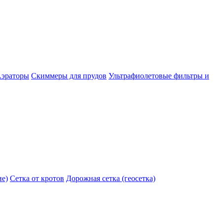
эраторы
Скиммеры для прудов
Ультрафиолетовые фильтры и
ие)
Сетка от кротов
Дорожная сетка (геосетка)