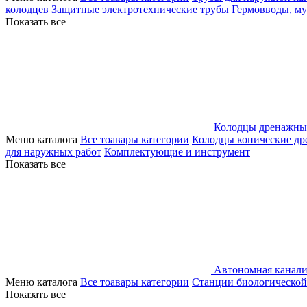
колодцев
Защитные электротехнические трубы
Гермовводы, м
Показать все
Колодцы дренажны
Меню каталога
Все тоавары категории
Колодцы конические д
для наружных работ
Комплектующие и инструмент
Показать все
Автономная канали
Меню каталога
Все тоавары категории
Станции биологической
Показать все