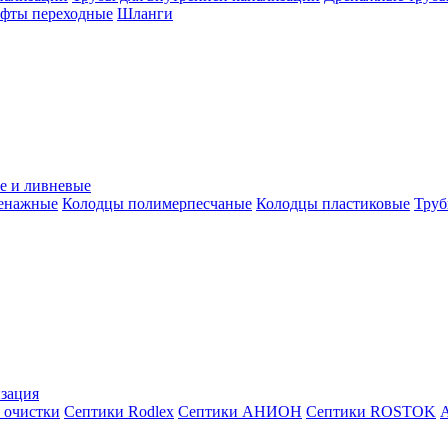
уфты переходные
Шланги
е и ливневые
ренажные
Колодцы полимерпесчаные
Колодцы пластиковые
Труб
зация
 очистки
Септики Rodlex
Септики АНИОН
Септики ROSTOK
А