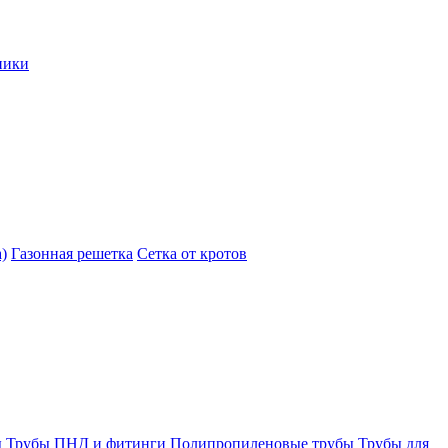
ники
)
Газонная решетка
Сетка от кротов
ы
Трубы ПНД и фитинги
Полипропиленовые трубы
Трубы для