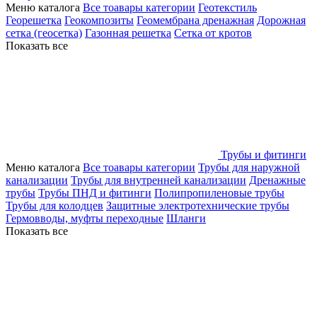
Меню каталога
Все тоавары категории
Геотекстиль
Георешетка
Геокомпозиты
Геомембрана дренажная
Дорожная
сетка (геосетка)
Газонная решетка
Сетка от кротов
Показать все
Трубы и фитинги
Меню каталога
Все тоавары категории
Трубы для наружной
канализации
Трубы для внутренней канализации
Дренажные
трубы
Трубы ПНД и фитинги
Полипропиленовые трубы
Трубы для колодцев
Защитные электротехнические трубы
Гермовводы, муфты переходные
Шланги
Показать все