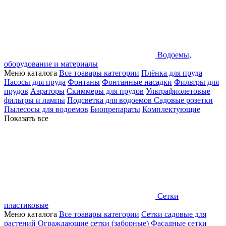
Водоемы,
оборудование и материалы
Меню каталога
Все тоавары категории
Плёнка для пруда
Насосы для пруда
Фонтаны
Фонтанные насадки
Фильтры для
прудов
Аэраторы
Скиммеры для прудов
Ультрафиолетовые
фильтры и лампы
Подсветка для водоемов
Садовые розетки
Пылесосы для водоемов
Биопрепараты
Комплектующие
Показать все
Сетки
пластиковые
Меню каталога
Все тоавары категории
Сетки садовые для
растений
Ограждающие сетки (заборные)
Фасадные сетки