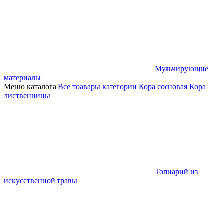
Мульчирующие
материалы
Меню каталога
Все тоавары категории
Кора сосновая
Кора
лиственницы
Топиарий из
искусственной травы