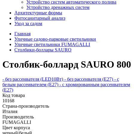
Устройство систем автоматического полива
Устройство дренажных систем
Aрхитектурные формы
Фитосанитарный анализ
Уход за садом
Главная
Уличные садово-парковые светильники
Уличные светильники FUMAGALLI
Столбики-боллары SAURO
Столбик-боллард SAURO 800
- без рассеивателя (LED10Вт)
- без рассеивателя (Е27)
- с
белым рассеивателем (Е27)
- с хромированным рассеивателем
(Е27)
Код товара
10168
Страна-производитель
Италия
Производитель
FUMAGALLI
Цвет корпуса
черный/белый