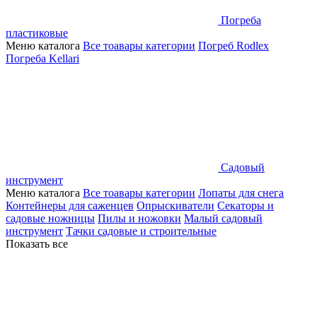
Погреба
пластиковые
Меню каталога
Все тоавары категории
Погреб Rodlex
Погреба Kellari
Садовый
инструмент
Меню каталога
Все тоавары категории
Лопаты для снега
Контейнеры для саженцев
Опрыскиватели
Секаторы и
садовые ножницы
Пилы и ножовки
Малый садовый
инструмент
Тачки садовые и строительные
Показать все