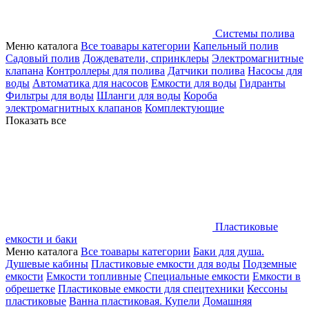
Системы полива
Меню каталога
Все тоавары категории
Капельный полив
Садовый полив
Дождеватели, спринклеры
Электромагнитные
клапана
Контроллеры для полива
Датчики полива
Насосы для
воды
Автоматика для насосов
Емкости для воды
Гидранты
Фильтры для воды
Шланги для воды
Короба
электромагнитных клапанов
Комплектующие
Показать все
Пластиковые
емкости и баки
Меню каталога
Все тоавары категории
Баки для душа.
Душевые кабины
Пластиковые емкости для воды
Подземные
емкости
Емкости топливные
Специальные емкости
Емкости в
обрешетке
Пластиковые емкости для спецтехники
Кессоны
пластиковые
Ванна пластиковая. Купели
Домашняя