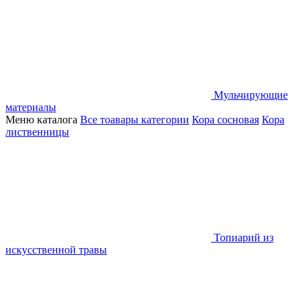
Мульчирующие
материалы
Меню каталога
Все тоавары категории
Кора сосновая
Кора
лиственницы
Топиарий из
искусственной травы