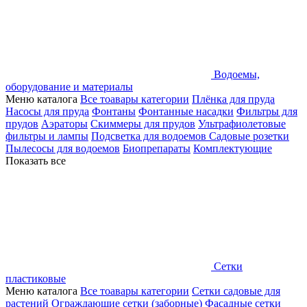
Водоемы,
оборудование и материалы
Меню каталога
Все тоавары категории
Плёнка для пруда
Насосы для пруда
Фонтаны
Фонтанные насадки
Фильтры для
прудов
Аэраторы
Скиммеры для прудов
Ультрафиолетовые
фильтры и лампы
Подсветка для водоемов
Садовые розетки
Пылесосы для водоемов
Биопрепараты
Комплектующие
Показать все
Сетки
пластиковые
Меню каталога
Все тоавары категории
Сетки садовые для
растений
Ограждающие сетки (заборные)
Фасадные сетки