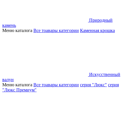
Природный
камень
Меню каталога
Все тоавары категории
Каменная крошка
Искусственный
валун
Меню каталога
Все тоавары категории
серия "Люкс"
серия
"Люкс Премиум"