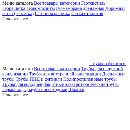
Меню каталога
Все тоавары категории
Геотекстиль
Георешетка
Геокомпозиты
Геомембрана дренажная
Дорожная
сетка (геосетка)
Газонная решетка
Сетка от кротов
Показать все
Трубы и фитинги
Меню каталога
Все тоавары категории
Трубы для наружной
канализации
Трубы для внутренней канализации
Дренажные
трубы
Трубы ПНД и фитинги
Полипропиленовые трубы
Трубы для колодцев
Защитные электротехнические трубы
Гермовводы, муфты переходные
Шланги
Показать все