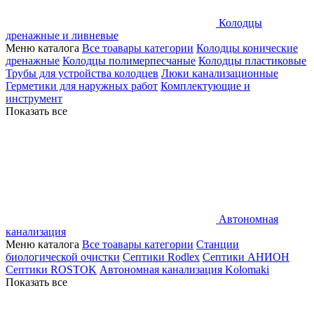
Колодцы
дренажные и ливневые
Меню каталога
Все тоавары категории
Колодцы конические
дренажные
Колодцы полимерпесчаные
Колодцы пластиковые
Трубы для устройства колодцев
Люки канализационные
Герметики для наружных работ
Комплектующие и
инструмент
Показать все
Автономная
канализация
Меню каталога
Все тоавары категории
Станции
биологической очистки
Септики Rodlex
Септики АНИОН
Септики ROSTOK
Автономная канализация Kolomaki
Показать все