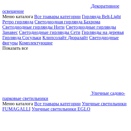
Декоративное
освещение
Меню каталога
Все тоавары категории
Гирлянда Belt-Light
Ретро гирлянда
Светодиодная гирлянда Бахрома
Светодиодные гирлянды Нити
Светодиодные гирлянды
Занавес
Светодиодные гирлянды Сети
Гирлянды на деревья
Гирлянда Сосульки
Клипсолайт
Дюралайт
Светодиодные
фигуры
Комплектующие
Показать все
Уличные садово-
парковые светильники
Меню каталога
Все тоавары категории
Уличные светильники
FUMAGALLI
Уличные светильники EGLO