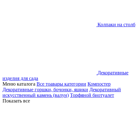
Колпаки на столб
Декоративные
изделия для сада
Меню каталога
Все тоавары категории
Компостер
Декоративные горшки, бочонки, ящики
Декоративный
искусственный камень (валун)
Торфяной биотуалет
Показать все