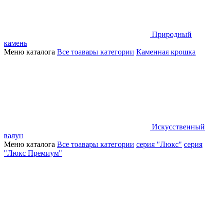
Природный
камень
Меню каталога
Все тоавары категории
Каменная крошка
Искусственный
валун
Меню каталога
Все тоавары категории
серия "Люкс"
серия
"Люкс Премиум"