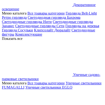
Декоративное
освещение
Меню каталога
Все тоавары категории
Гирлянда Belt-Light
Ретро гирлянда
Светодиодная гирлянда Бахрома
Светодиодные гирлянды Нити
Светодиодные гирлянды
Занавес
Светодиодные гирлянды Сети
Гирлянды на деревья
Гирлянда Сосульки
Клипсолайт
Дюралайт
Светодиодные
фигуры
Комплектующие
Показать все
Уличные садово-
парковые светильники
Меню каталога
Все тоавары категории
Уличные светильники
FUMAGALLI
Уличные светильники EGLO