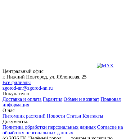
Центральный офис
г. Нижний Новгород, ул. Яблоневая, 25
Все филиалы
zgorod-nn@zgorod-nn.ru
Покупателю
Доставка и оплата
Гарантия
Обмен и возврат
Правовая
информация
О нас
Питомник растений
Новости
Статьи
Контакты
Документы:
Политика обработки персональных данных
Согласие на
обработку персональных данных
(c) 2026 ГК "Зелёный город" — товары и услуги по