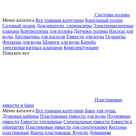
Системы полива
Меню каталога
Все тоавары категории
Капельный полив
Садовый полив
Дождеватели, спринклеры
Электромагнитные
клапана
Контроллеры для полива
Датчики полива
Насосы для
воды
Автоматика для насосов
Емкости для воды
Гидранты
Фильтры для воды
Шланги для воды
Короба
электромагнитных клапанов
Комплектующие
Показать все
Пластиковые
емкости и баки
Меню каталога
Все тоавары категории
Баки для душа.
Душевые кабины
Пластиковые емкости для воды
Подземные
емкости
Емкости топливные
Специальные емкости
Емкости в
обрешетке
Пластиковые емкости для спецтехники
Кессоны
пластиковые
Ванна пластиковая. Купели
Домашняя