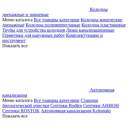
Колодцы
дренажные и ливневые
Меню каталога
Все тоавары категории
Колодцы конические
дренажные
Колодцы полимерпесчаные
Колодцы пластиковые
Трубы для устройства колодцев
Люки канализационные
Герметики для наружных работ
Комплектующие и
инструмент
Показать все
Автономная
канализация
Меню каталога
Все тоавары категории
Станции
биологической очистки
Септики Rodlex
Септики АНИОН
Септики ROSTOK
Автономная канализация Kolomaki
Показать все