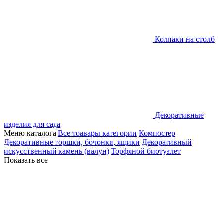
Колпаки на столб
Декоративные
изделия для сада
Меню каталога
Все тоавары категории
Компостер
Декоративные горшки, бочонки, ящики
Декоративный
искусственный камень (валун)
Торфяной биотуалет
Показать все