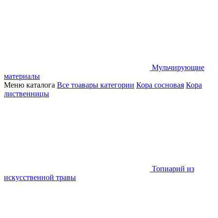
Мульчирующие
материалы
Меню каталога
Все тоавары категории
Кора сосновая
Кора
лиственницы
Топиарий из
искусственной травы