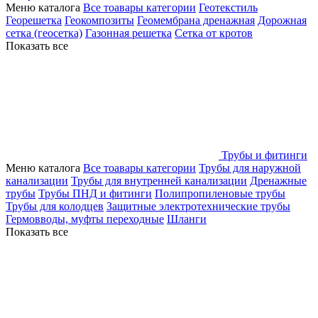
Меню каталога
Все тоавары категории
Геотекстиль
Георешетка
Геокомпозиты
Геомембрана дренажная
Дорожная
сетка (геосетка)
Газонная решетка
Сетка от кротов
Показать все
Трубы и фитинги
Меню каталога
Все тоавары категории
Трубы для наружной
канализации
Трубы для внутренней канализации
Дренажные
трубы
Трубы ПНД и фитинги
Полипропиленовые трубы
Трубы для колодцев
Защитные электротехнические трубы
Гермовводы, муфты переходные
Шланги
Показать все