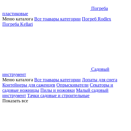
Погреба
пластиковые
Меню каталога
Все тоавары категории
Погреб Rodlex
Погреба Kellari
Садовый
инструмент
Меню каталога
Все тоавары категории
Лопаты для снега
Контейнеры для саженцев
Опрыскиватели
Секаторы и
садовые ножницы
Пилы и ножовки
Малый садовый
инструмент
Тачки садовые и строительные
Показать все