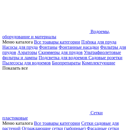
Водоемы,
оборудование и материалы
Меню каталога
Все тоавары категории
Плёнка для пруда
Насосы для пруда
Фонтаны
Фонтанные насадки
Фильтры для
прудов
Аэраторы
Скиммеры для прудов
Ультрафиолетовые
фильтры и лампы
Подсветка для водоемов
Садовые розетки
Пылесосы для водоемов
Биопрепараты
Комплектующие
Показать все
Сетки
пластиковые
Меню каталога
Все тоавары категории
Сетки садовые для
растений
Ограждающие сетки (заборные)
Фасадные сетки