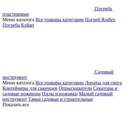
Погреба
пластиковые
Меню каталога
Все тоавары категории
Погреб Rodlex
Погреба Kellari
Садовый
инструмент
Меню каталога
Все тоавары категории
Лопаты для снега
Контейнеры для саженцев
Опрыскиватели
Секаторы и
садовые ножницы
Пилы и ножовки
Малый садовый
инструмент
Тачки садовые и строительные
Показать все