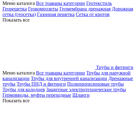
Меню каталога
Все тоавары категории
Геотекстиль
Георешетка
Геокомпозиты
Геомембрана дренажная
Дорожная
сетка (геосетка)
Газонная решетка
Сетка от кротов
Показать все
Трубы и фитинги
Меню каталога
Все тоавары категории
Трубы для наружной
канализации
Трубы для внутренней канализации
Дренажные
трубы
Трубы ПНД и фитинги
Полипропиленовые трубы
Трубы для колодцев
Защитные электротехнические трубы
Гермовводы, муфты переходные
Шланги
Показать все