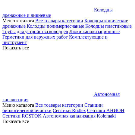
Колодцы
дренажные и ливневые
Меню каталога
Все тоавары категории
Колодцы конические
дренажные
Колодцы полимерпесчаные
Колодцы пластиковые
Трубы для устройства колодцев
Люки канализационные
Герметики для наружных работ
Комплектующие и
инструмент
Показать все
Автономная
канализация
Меню каталога
Все тоавары категории
Станции
биологической очистки
Септики Rodlex
Септики АНИОН
Септики ROSTOK
Автономная канализация Kolomaki
Показать все