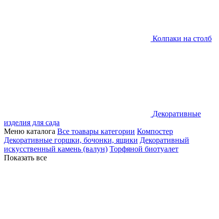
Колпаки на столб
Декоративные
изделия для сада
Меню каталога
Все тоавары категории
Компостер
Декоративные горшки, бочонки, ящики
Декоративный
искусственный камень (валун)
Торфяной биотуалет
Показать все