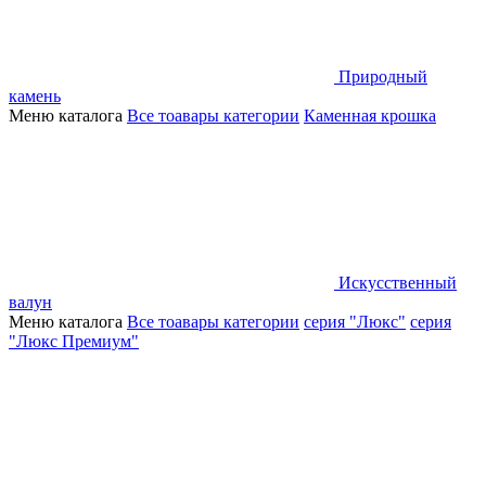
Природный
камень
Меню каталога
Все тоавары категории
Каменная крошка
Искусственный
валун
Меню каталога
Все тоавары категории
серия "Люкс"
серия
"Люкс Премиум"