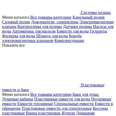
Системы полива
Меню каталога
Все тоавары категории
Капельный полив
Садовый полив
Дождеватели, спринклеры
Электромагнитные
клапана
Контроллеры для полива
Датчики полива
Насосы для
воды
Автоматика для насосов
Емкости для воды
Гидранты
Фильтры для воды
Шланги для воды
Короба
электромагнитных клапанов
Комплектующие
Показать все
Пластиковые
емкости и баки
Меню каталога
Все тоавары категории
Баки для душа.
Душевые кабины
Пластиковые емкости для воды
Подземные
емкости
Емкости топливные
Специальные емкости
Емкости в
обрешетке
Пластиковые емкости для спецтехники
Кессоны
пластиковые
Ванна пластиковая. Купели
Домашняя