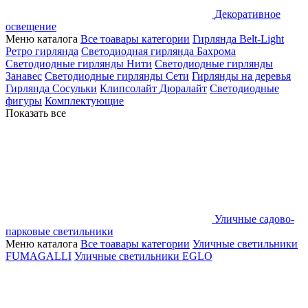
Декоративное
освещение
Меню каталога
Все тоавары категории
Гирлянда Belt-Light
Ретро гирлянда
Светодиодная гирлянда Бахрома
Светодиодные гирлянды Нити
Светодиодные гирлянды
Занавес
Светодиодные гирлянды Сети
Гирлянды на деревья
Гирлянда Сосульки
Клипсолайт
Дюралайт
Светодиодные
фигуры
Комплектующие
Показать все
Уличные садово-
парковые светильники
Меню каталога
Все тоавары категории
Уличные светильники
FUMAGALLI
Уличные светильники EGLO