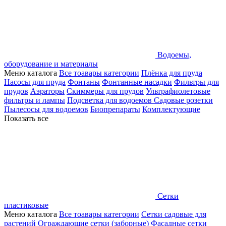
Водоемы,
оборудование и материалы
Меню каталога
Все тоавары категории
Плёнка для пруда
Насосы для пруда
Фонтаны
Фонтанные насадки
Фильтры для
прудов
Аэраторы
Скиммеры для прудов
Ультрафиолетовые
фильтры и лампы
Подсветка для водоемов
Садовые розетки
Пылесосы для водоемов
Биопрепараты
Комплектующие
Показать все
Сетки
пластиковые
Меню каталога
Все тоавары категории
Сетки садовые для
растений
Ограждающие сетки (заборные)
Фасадные сетки