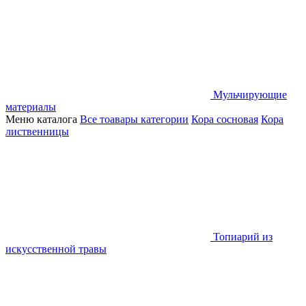
Мульчирующие
материалы
Меню каталога
Все тоавары категории
Кора сосновая
Кора
лиственницы
Топиарий из
искусственной травы