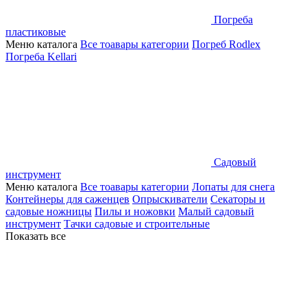
Погреба
пластиковые
Меню каталога
Все тоавары категории
Погреб Rodlex
Погреба Kellari
Садовый
инструмент
Меню каталога
Все тоавары категории
Лопаты для снега
Контейнеры для саженцев
Опрыскиватели
Секаторы и
садовые ножницы
Пилы и ножовки
Малый садовый
инструмент
Тачки садовые и строительные
Показать все