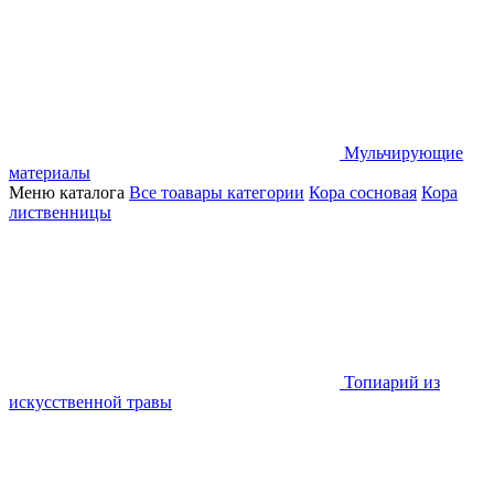
Мульчирующие
материалы
Меню каталога
Все тоавары категории
Кора сосновая
Кора
лиственницы
Топиарий из
искусственной травы