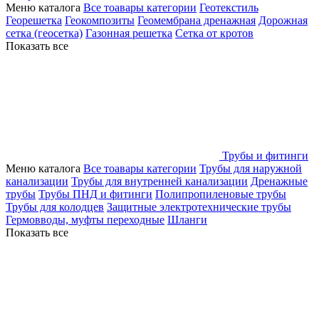
Меню каталога
Все тоавары категории
Геотекстиль
Георешетка
Геокомпозиты
Геомембрана дренажная
Дорожная
сетка (геосетка)
Газонная решетка
Сетка от кротов
Показать все
Трубы и фитинги
Меню каталога
Все тоавары категории
Трубы для наружной
канализации
Трубы для внутренней канализации
Дренажные
трубы
Трубы ПНД и фитинги
Полипропиленовые трубы
Трубы для колодцев
Защитные электротехнические трубы
Гермовводы, муфты переходные
Шланги
Показать все