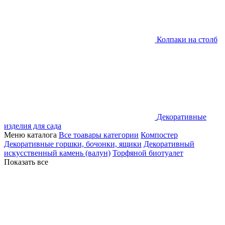
Колпаки на столб
Декоративные
изделия для сада
Меню каталога
Все тоавары категории
Компостер
Декоративные горшки, бочонки, ящики
Декоративный
искусственный камень (валун)
Торфяной биотуалет
Показать все