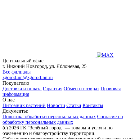
Центральный офис
г. Нижний Новгород, ул. Яблоневая, 25
Все филиалы
zgorod-nn@zgorod-nn.ru
Покупателю
Доставка и оплата
Гарантия
Обмен и возврат
Правовая
информация
О нас
Питомник растений
Новости
Статьи
Контакты
Документы:
Политика обработки персональных данных
Согласие на
обработку персональных данных
(c) 2026 ГК "Зелёный город" — товары и услуги по
озеленению и благоустройству территории.
Сайт носит исключительно информационный характер, и ни