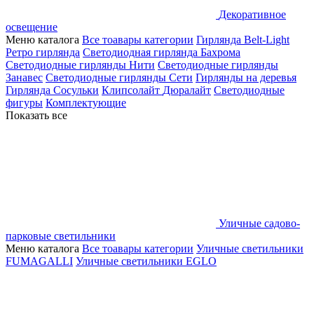
Декоративное
освещение
Меню каталога
Все тоавары категории
Гирлянда Belt-Light
Ретро гирлянда
Светодиодная гирлянда Бахрома
Светодиодные гирлянды Нити
Светодиодные гирлянды
Занавес
Светодиодные гирлянды Сети
Гирлянды на деревья
Гирлянда Сосульки
Клипсолайт
Дюралайт
Светодиодные
фигуры
Комплектующие
Показать все
Уличные садово-
парковые светильники
Меню каталога
Все тоавары категории
Уличные светильники
FUMAGALLI
Уличные светильники EGLO