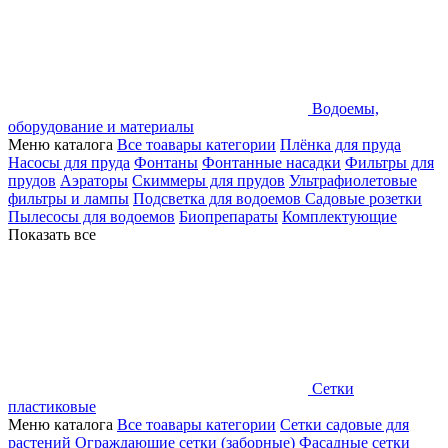
Водоемы,
оборудование и материалы
Меню каталога
Все тоавары категории
Плёнка для пруда
Насосы для пруда
Фонтаны
Фонтанные насадки
Фильтры для
прудов
Аэраторы
Скиммеры для прудов
Ультрафиолетовые
фильтры и лампы
Подсветка для водоемов
Садовые розетки
Пылесосы для водоемов
Биопрепараты
Комплектующие
Показать все
Сетки
пластиковые
Меню каталога
Все тоавары категории
Сетки садовые для
растений
Ограждающие сетки (заборные)
Фасадные сетки