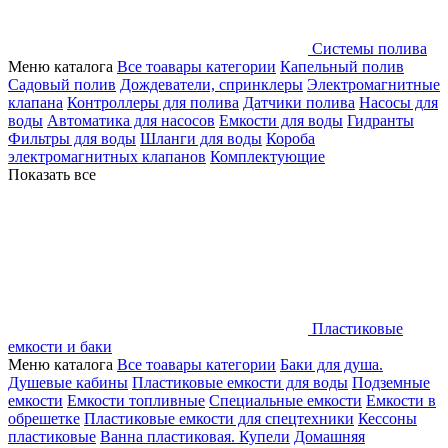
Системы полива
Меню каталога
Все тоавары категории
Капельный полив
Садовый полив
Дождеватели, спринклеры
Электромагнитные
клапана
Контроллеры для полива
Датчики полива
Насосы для
воды
Автоматика для насосов
Емкости для воды
Гидранты
Фильтры для воды
Шланги для воды
Короба
электромагнитных клапанов
Комплектующие
Показать все
Пластиковые
емкости и баки
Меню каталога
Все тоавары категории
Баки для душа.
Душевые кабины
Пластиковые емкости для воды
Подземные
емкости
Емкости топливные
Специальные емкости
Емкости в
обрешетке
Пластиковые емкости для спецтехники
Кессоны
пластиковые
Ванна пластиковая. Купели
Домашняя