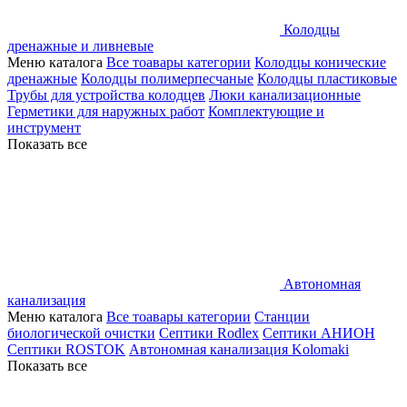
Колодцы
дренажные и ливневые
Меню каталога
Все тоавары категории
Колодцы конические
дренажные
Колодцы полимерпесчаные
Колодцы пластиковые
Трубы для устройства колодцев
Люки канализационные
Герметики для наружных работ
Комплектующие и
инструмент
Показать все
Автономная
канализация
Меню каталога
Все тоавары категории
Станции
биологической очистки
Септики Rodlex
Септики АНИОН
Септики ROSTOK
Автономная канализация Kolomaki
Показать все