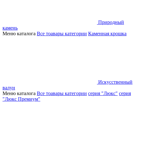
Природный
камень
Меню каталога
Все тоавары категории
Каменная крошка
Искусственный
валун
Меню каталога
Все тоавары категории
серия "Люкс"
серия
"Люкс Премиум"