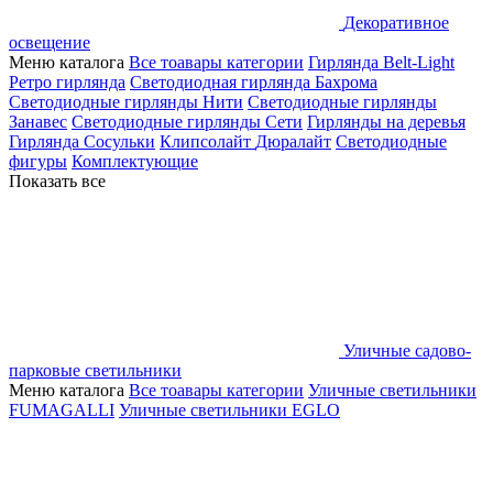
Декоративное
освещение
Меню каталога
Все тоавары категории
Гирлянда Belt-Light
Ретро гирлянда
Светодиодная гирлянда Бахрома
Светодиодные гирлянды Нити
Светодиодные гирлянды
Занавес
Светодиодные гирлянды Сети
Гирлянды на деревья
Гирлянда Сосульки
Клипсолайт
Дюралайт
Светодиодные
фигуры
Комплектующие
Показать все
Уличные садово-
парковые светильники
Меню каталога
Все тоавары категории
Уличные светильники
FUMAGALLI
Уличные светильники EGLO