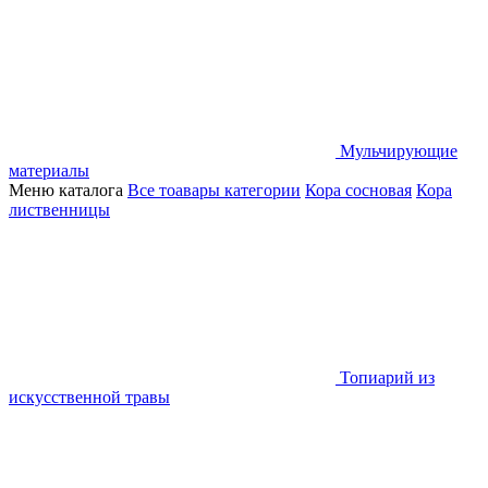
Мульчирующие
материалы
Меню каталога
Все тоавары категории
Кора сосновая
Кора
лиственницы
Топиарий из
искусственной травы