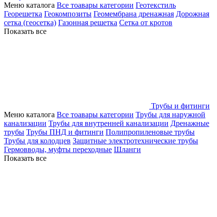
Меню каталога
Все тоавары категории
Геотекстиль
Георешетка
Геокомпозиты
Геомембрана дренажная
Дорожная
сетка (геосетка)
Газонная решетка
Сетка от кротов
Показать все
Трубы и фитинги
Меню каталога
Все тоавары категории
Трубы для наружной
канализации
Трубы для внутренней канализации
Дренажные
трубы
Трубы ПНД и фитинги
Полипропиленовые трубы
Трубы для колодцев
Защитные электротехнические трубы
Гермовводы, муфты переходные
Шланги
Показать все