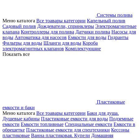
Системы полива
Меню каталога
Все тоавары категории
Капельный полив
Садовый полив
Дождеватели, спринклеры
Электромагнитные
клапана
Контроллеры для полива
Датчики полива
Насосы для
воды
Автоматика для насосов
Емкости для воды
Гидранты
Фильтры для воды
Шланги для воды
Короба
электромагнитных клапанов
Комплектующие
Показать все
Пластиковые
емкости и баки
Меню каталога
Все тоавары категории
Баки для душа.
Душевые кабины
Пластиковые емкости для воды
Подземные
емкости
Емкости топливные
Специальные емкости
Емкости в
обрешетке
Пластиковые емкости для спецтехники
Кессоны
пластиковые
Ванна пластиковая. Купели
Домашняя