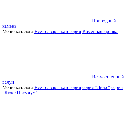
Природный
камень
Меню каталога
Все тоавары категории
Каменная крошка
Искусственный
валун
Меню каталога
Все тоавары категории
серия "Люкс"
серия
"Люкс Премиум"