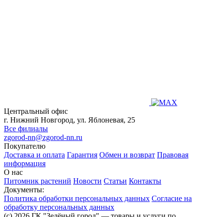
Центральный офис
г. Нижний Новгород, ул. Яблоневая, 25
Все филиалы
zgorod-nn@zgorod-nn.ru
Покупателю
Доставка и оплата
Гарантия
Обмен и возврат
Правовая
информация
О нас
Питомник растений
Новости
Статьи
Контакты
Документы:
Политика обработки персональных данных
Согласие на
обработку персональных данных
(c) 2026 ГК "Зелёный город" — товары и услуги по