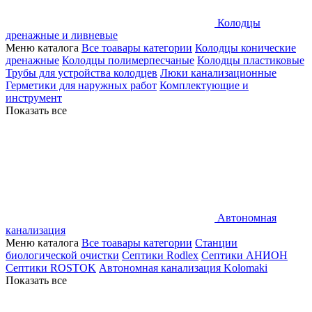
Колодцы
дренажные и ливневые
Меню каталога
Все тоавары категории
Колодцы конические
дренажные
Колодцы полимерпесчаные
Колодцы пластиковые
Трубы для устройства колодцев
Люки канализационные
Герметики для наружных работ
Комплектующие и
инструмент
Показать все
Автономная
канализация
Меню каталога
Все тоавары категории
Станции
биологической очистки
Септики Rodlex
Септики АНИОН
Септики ROSTOK
Автономная канализация Kolomaki
Показать все