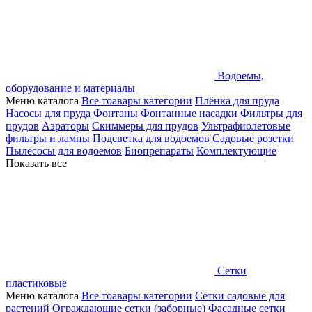
Водоемы,
оборудование и материалы
Меню каталога
Все тоавары категории
Плёнка для пруда
Насосы для пруда
Фонтаны
Фонтанные насадки
Фильтры для
прудов
Аэраторы
Скиммеры для прудов
Ультрафиолетовые
фильтры и лампы
Подсветка для водоемов
Садовые розетки
Пылесосы для водоемов
Биопрепараты
Комплектующие
Показать все
Сетки
пластиковые
Меню каталога
Все тоавары категории
Сетки садовые для
растений
Ограждающие сетки (заборные)
Фасадные сетки