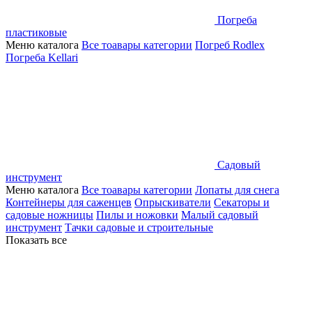
Погреба
пластиковые
Меню каталога
Все тоавары категории
Погреб Rodlex
Погреба Kellari
Садовый
инструмент
Меню каталога
Все тоавары категории
Лопаты для снега
Контейнеры для саженцев
Опрыскиватели
Секаторы и
садовые ножницы
Пилы и ножовки
Малый садовый
инструмент
Тачки садовые и строительные
Показать все