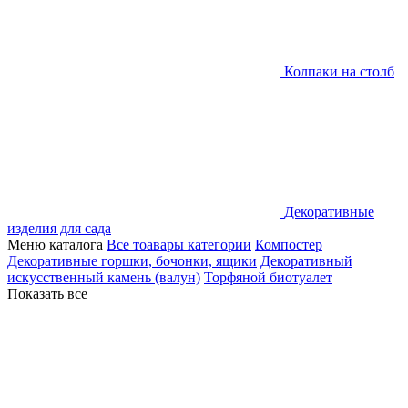
Колпаки на столб
Декоративные
изделия для сада
Меню каталога
Все тоавары категории
Компостер
Декоративные горшки, бочонки, ящики
Декоративный
искусственный камень (валун)
Торфяной биотуалет
Показать все