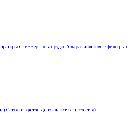
эраторы
Скиммеры для прудов
Ультрафиолетовые фильтры и
ие)
Сетка от кротов
Дорожная сетка (геосетка)