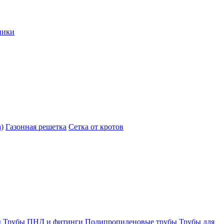
ники
)
Газонная решетка
Сетка от кротов
ы
Трубы ПНД и фитинги
Полипропиленовые трубы
Трубы для