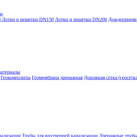
ки
0
Лотки и решетки DN150
Лотки и решетки DN200
Дождеприем
материалы
Геокомпозиты
Геомембрана дренажная
Дорожная сетка (геосетка
нализации
Трубы для внутренней канализации
Дренажные труб