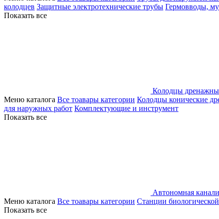
колодцев
Защитные электротехнические трубы
Гермовводы, м
Показать все
Колодцы дренажны
Меню каталога
Все тоавары категории
Колодцы конические д
для наружных работ
Комплектующие и инструмент
Показать все
Автономная канали
Меню каталога
Все тоавары категории
Станции биологической
Показать все