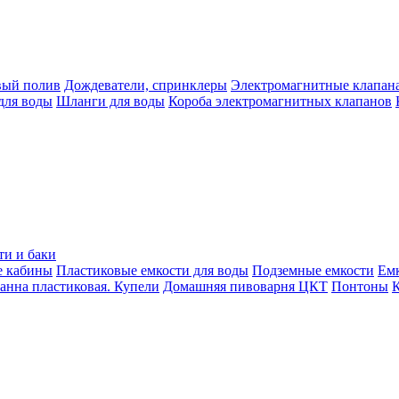
вый полив
Дождеватели, спринклеры
Электромагнитные клапан
для воды
Шланги для воды
Короба электромагнитных клапанов
ти и баки
е кабины
Пластиковые емкости для воды
Подземные емкости
Ем
анна пластиковая. Купели
Домашняя пивоварня ЦКТ
Понтоны
К