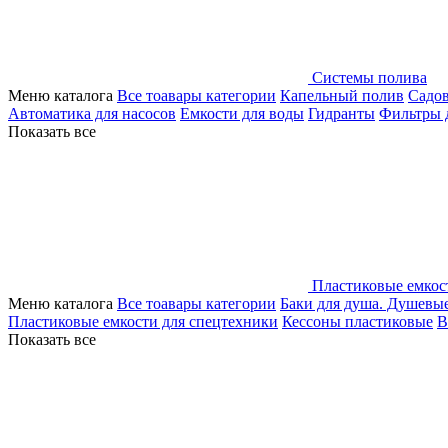
Системы полива
Меню каталога
Все тоавары категории
Капельный полив
Садо
Автоматика для насосов
Емкости для воды
Гидранты
Фильтры 
Показать все
Пластиковые емкос
Меню каталога
Все тоавары категории
Баки для душа. Душевы
Пластиковые емкости для спецтехники
Кессоны пластиковые
В
Показать все