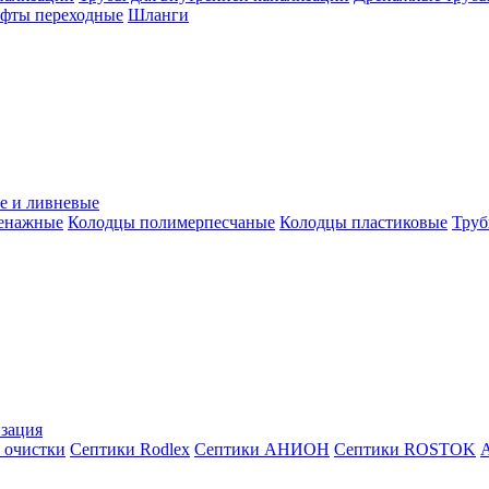
уфты переходные
Шланги
е и ливневые
ренажные
Колодцы полимерпесчаные
Колодцы пластиковые
Труб
зация
 очистки
Септики Rodlex
Септики АНИОН
Септики ROSTOK
А