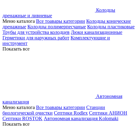
Колодцы
дренажные и ливневые
Меню каталога
Все тоавары категории
Колодцы конические
дренажные
Колодцы полимерпесчаные
Колодцы пластиковые
Трубы для устройства колодцев
Люки канализационные
Герметики для наружных работ
Комплектующие и
инструмент
Показать все
Автономная
канализация
Меню каталога
Все тоавары категории
Станции
биологической очистки
Септики Rodlex
Септики АНИОН
Септики ROSTOK
Автономная канализация Kolomaki
Показать все