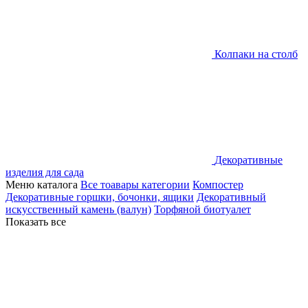
Колпаки на столб
Декоративные
изделия для сада
Меню каталога
Все тоавары категории
Компостер
Декоративные горшки, бочонки, ящики
Декоративный
искусственный камень (валун)
Торфяной биотуалет
Показать все