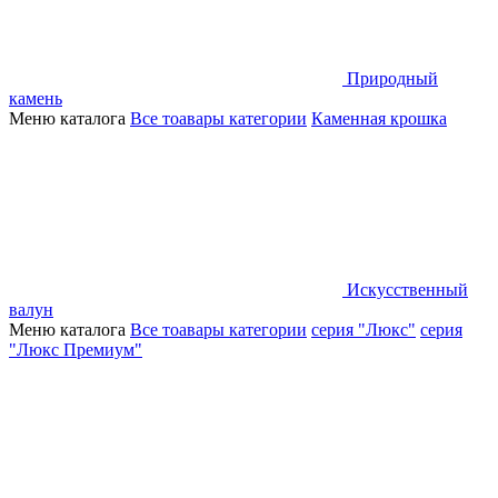
Природный
камень
Меню каталога
Все тоавары категории
Каменная крошка
Искусственный
валун
Меню каталога
Все тоавары категории
серия "Люкс"
серия
"Люкс Премиум"