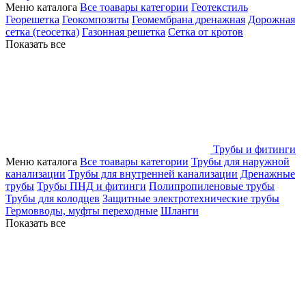
Меню каталога
Все тоавары категории
Геотекстиль
Георешетка
Геокомпозиты
Геомембрана дренажная
Дорожная
сетка (геосетка)
Газонная решетка
Сетка от кротов
Показать все
Трубы и фитинги
Меню каталога
Все тоавары категории
Трубы для наружной
канализации
Трубы для внутренней канализации
Дренажные
трубы
Трубы ПНД и фитинги
Полипропиленовые трубы
Трубы для колодцев
Защитные электротехнические трубы
Гермовводы, муфты переходные
Шланги
Показать все