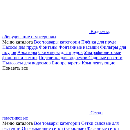
Водоемы,
оборудование и материалы
Меню каталога
Все тоавары категории
Плёнка для пруда
Насосы для пруда
Фонтаны
Фонтанные насадки
Фильтры для
прудов
Аэраторы
Скиммеры для прудов
Ультрафиолетовые
фильтры и лампы
Подсветка для водоемов
Садовые розетки
Пылесосы для водоемов
Биопрепараты
Комплектующие
Показать все
Сетки
пластиковые
Меню каталога
Все тоавары категории
Сетки садовые для
растений
Ограждающие сетки (заборные)
Фасадные сетки