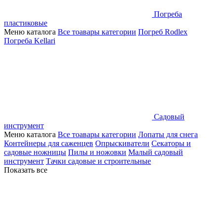
Погреба
пластиковые
Меню каталога
Все тоавары категории
Погреб Rodlex
Погреба Kellari
Садовый
инструмент
Меню каталога
Все тоавары категории
Лопаты для снега
Контейнеры для саженцев
Опрыскиватели
Секаторы и
садовые ножницы
Пилы и ножовки
Малый садовый
инструмент
Тачки садовые и строительные
Показать все