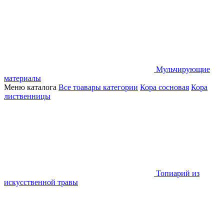
Мульчирующие
материалы
Меню каталога
Все тоавары категории
Кора сосновая
Кора
лиственницы
Топиарий из
искусственной травы