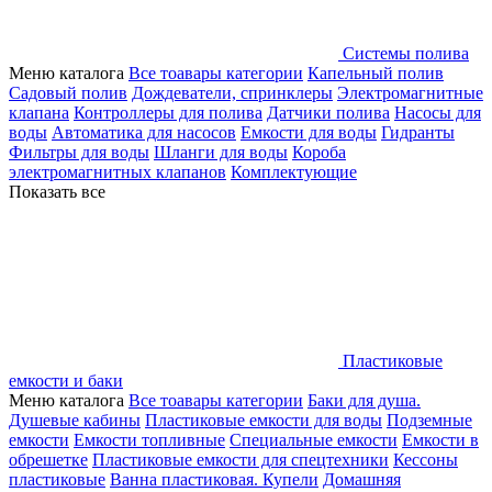
Системы полива
Меню каталога
Все тоавары категории
Капельный полив
Садовый полив
Дождеватели, спринклеры
Электромагнитные
клапана
Контроллеры для полива
Датчики полива
Насосы для
воды
Автоматика для насосов
Емкости для воды
Гидранты
Фильтры для воды
Шланги для воды
Короба
электромагнитных клапанов
Комплектующие
Показать все
Пластиковые
емкости и баки
Меню каталога
Все тоавары категории
Баки для душа.
Душевые кабины
Пластиковые емкости для воды
Подземные
емкости
Емкости топливные
Специальные емкости
Емкости в
обрешетке
Пластиковые емкости для спецтехники
Кессоны
пластиковые
Ванна пластиковая. Купели
Домашняя