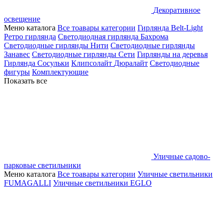
Декоративное
освещение
Меню каталога
Все тоавары категории
Гирлянда Belt-Light
Ретро гирлянда
Светодиодная гирлянда Бахрома
Светодиодные гирлянды Нити
Светодиодные гирлянды
Занавес
Светодиодные гирлянды Сети
Гирлянды на деревья
Гирлянда Сосульки
Клипсолайт
Дюралайт
Светодиодные
фигуры
Комплектующие
Показать все
Уличные садово-
парковые светильники
Меню каталога
Все тоавары категории
Уличные светильники
FUMAGALLI
Уличные светильники EGLO