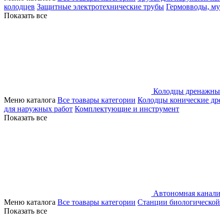
колодцев
Защитные электротехнические трубы
Гермовводы, м
Показать все
Колодцы дренажны
Меню каталога
Все тоавары категории
Колодцы конические д
для наружных работ
Комплектующие и инструмент
Показать все
Автономная канали
Меню каталога
Все тоавары категории
Станции биологической
Показать все