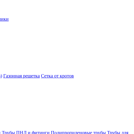
ники
)
Газонная решетка
Сетка от кротов
ы
Трубы ПНД и фитинги
Полипропиленовые трубы
Трубы для