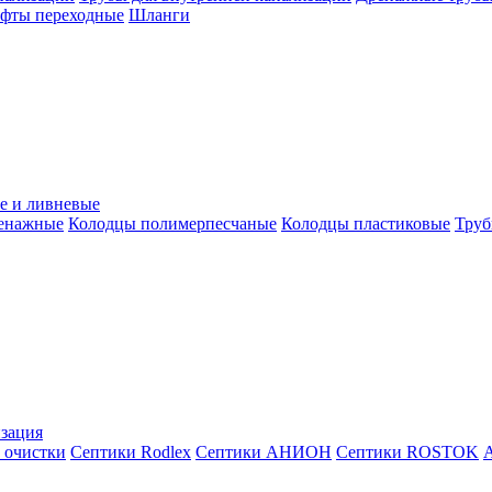
уфты переходные
Шланги
е и ливневые
ренажные
Колодцы полимерпесчаные
Колодцы пластиковые
Труб
зация
 очистки
Септики Rodlex
Септики АНИОН
Септики ROSTOK
А