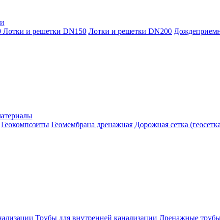
ки
0
Лотки и решетки DN150
Лотки и решетки DN200
Дождеприем
материалы
Геокомпозиты
Геомембрана дренажная
Дорожная сетка (геосетка
нализации
Трубы для внутренней канализации
Дренажные труб