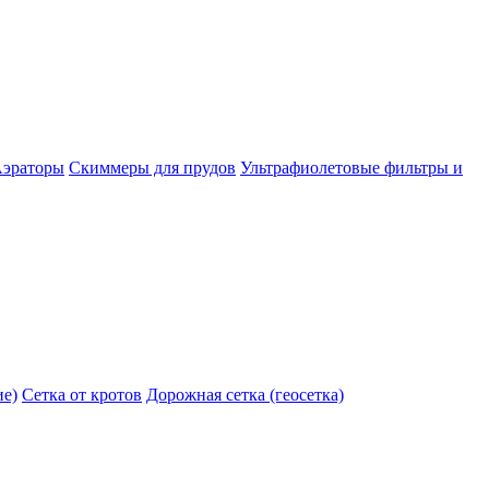
эраторы
Скиммеры для прудов
Ультрафиолетовые фильтры и
ие)
Сетка от кротов
Дорожная сетка (геосетка)