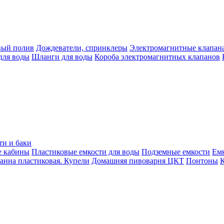
вый полив
Дождеватели, спринклеры
Электромагнитные клапан
для воды
Шланги для воды
Короба электромагнитных клапанов
ти и баки
е кабины
Пластиковые емкости для воды
Подземные емкости
Ем
анна пластиковая. Купели
Домашняя пивоварня ЦКТ
Понтоны
К