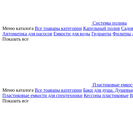
Системы полива
Меню каталога
Все тоавары категории
Капельный полив
Садо
Автоматика для насосов
Емкости для воды
Гидранты
Фильтры 
Показать все
Пластиковые емкос
Меню каталога
Все тоавары категории
Баки для душа. Душевы
Пластиковые емкости для спецтехники
Кессоны пластиковые
В
Показать все