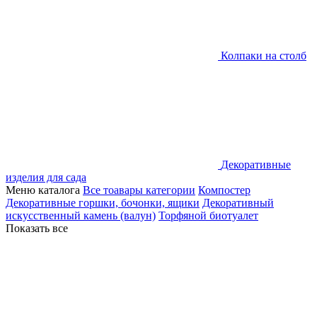
Колпаки на столб
Декоративные
изделия для сада
Меню каталога
Все тоавары категории
Компостер
Декоративные горшки, бочонки, ящики
Декоративный
искусственный камень (валун)
Торфяной биотуалет
Показать все