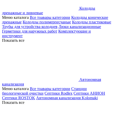
Колодцы
дренажные и ливневые
Меню каталога
Все тоавары категории
Колодцы конические
дренажные
Колодцы полимерпесчаные
Колодцы пластиковые
Трубы для устройства колодцев
Люки канализационные
Герметики для наружных работ
Комплектующие и
инструмент
Показать все
Автономная
канализация
Меню каталога
Все тоавары категории
Станции
биологической очистки
Септики Rodlex
Септики АНИОН
Септики ROSTOK
Автономная канализация Kolomaki
Показать все