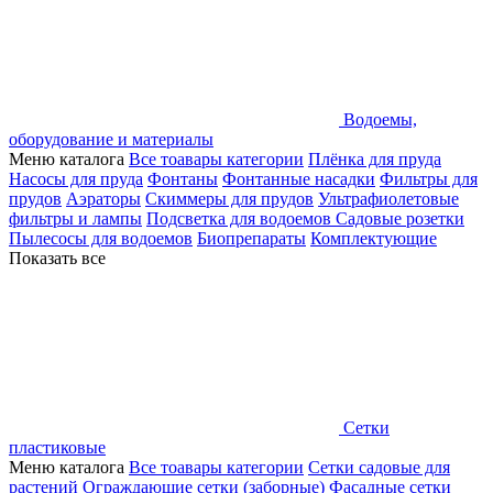
Водоемы,
оборудование и материалы
Меню каталога
Все тоавары категории
Плёнка для пруда
Насосы для пруда
Фонтаны
Фонтанные насадки
Фильтры для
прудов
Аэраторы
Скиммеры для прудов
Ультрафиолетовые
фильтры и лампы
Подсветка для водоемов
Садовые розетки
Пылесосы для водоемов
Биопрепараты
Комплектующие
Показать все
Сетки
пластиковые
Меню каталога
Все тоавары категории
Сетки садовые для
растений
Ограждающие сетки (заборные)
Фасадные сетки