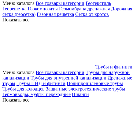
Меню каталога
Все тоавары категории
Геотекстиль
Георешетка
Геокомпозиты
Геомембрана дренажная
Дорожная
сетка (геосетка)
Газонная решетка
Сетка от кротов
Показать все
Трубы и фитинги
Меню каталога
Все тоавары категории
Трубы для наружной
канализации
Трубы для внутренней канализации
Дренажные
трубы
Трубы ПНД и фитинги
Полипропиленовые трубы
Трубы для колодцев
Защитные электротехнические трубы
Гермовводы, муфты переходные
Шланги
Показать все