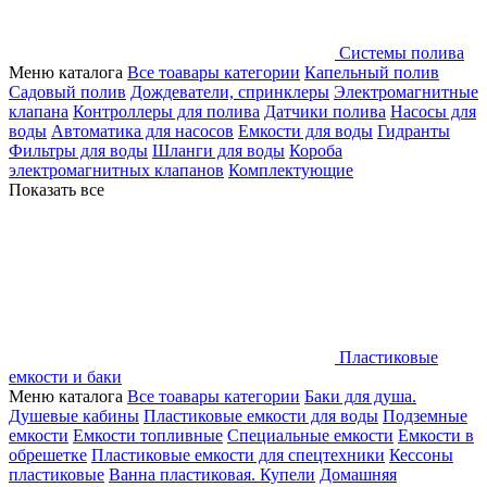
Системы полива
Меню каталога
Все тоавары категории
Капельный полив
Садовый полив
Дождеватели, спринклеры
Электромагнитные
клапана
Контроллеры для полива
Датчики полива
Насосы для
воды
Автоматика для насосов
Емкости для воды
Гидранты
Фильтры для воды
Шланги для воды
Короба
электромагнитных клапанов
Комплектующие
Показать все
Пластиковые
емкости и баки
Меню каталога
Все тоавары категории
Баки для душа.
Душевые кабины
Пластиковые емкости для воды
Подземные
емкости
Емкости топливные
Специальные емкости
Емкости в
обрешетке
Пластиковые емкости для спецтехники
Кессоны
пластиковые
Ванна пластиковая. Купели
Домашняя