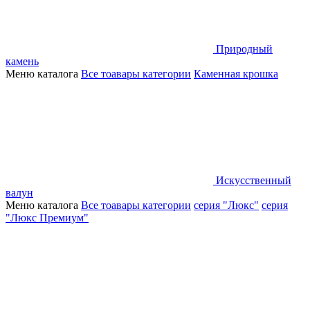
Природный
камень
Меню каталога
Все тоавары категории
Каменная крошка
Искусственный
валун
Меню каталога
Все тоавары категории
серия "Люкс"
серия
"Люкс Премиум"