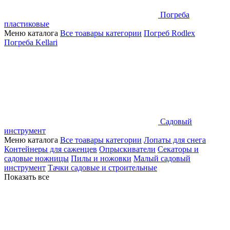
Погреба
пластиковые
Меню каталога
Все тоавары категории
Погреб Rodlex
Погреба Kellari
Садовый
инструмент
Меню каталога
Все тоавары категории
Лопаты для снега
Контейнеры для саженцев
Опрыскиватели
Секаторы и
садовые ножницы
Пилы и ножовки
Малый садовый
инструмент
Тачки садовые и строительные
Показать все