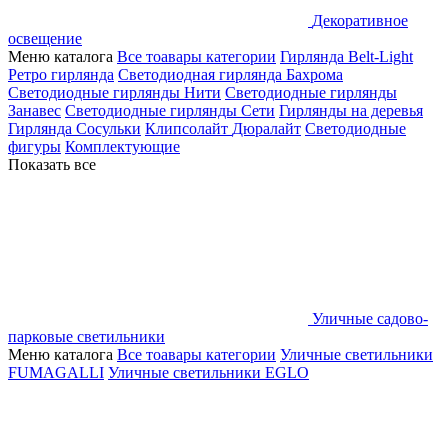
Декоративное
освещение
Меню каталога
Все тоавары категории
Гирлянда Belt-Light
Ретро гирлянда
Светодиодная гирлянда Бахрома
Светодиодные гирлянды Нити
Светодиодные гирлянды
Занавес
Светодиодные гирлянды Сети
Гирлянды на деревья
Гирлянда Сосульки
Клипсолайт
Дюралайт
Светодиодные
фигуры
Комплектующие
Показать все
Уличные садово-
парковые светильники
Меню каталога
Все тоавары категории
Уличные светильники
FUMAGALLI
Уличные светильники EGLO