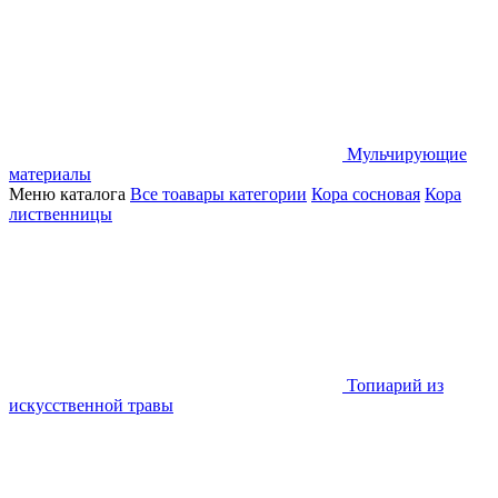
Мульчирующие
материалы
Меню каталога
Все тоавары категории
Кора сосновая
Кора
лиственницы
Топиарий из
искусственной травы