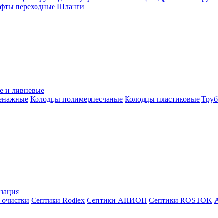
уфты переходные
Шланги
е и ливневые
ренажные
Колодцы полимерпесчаные
Колодцы пластиковые
Труб
зация
 очистки
Септики Rodlex
Септики АНИОН
Септики ROSTOK
А