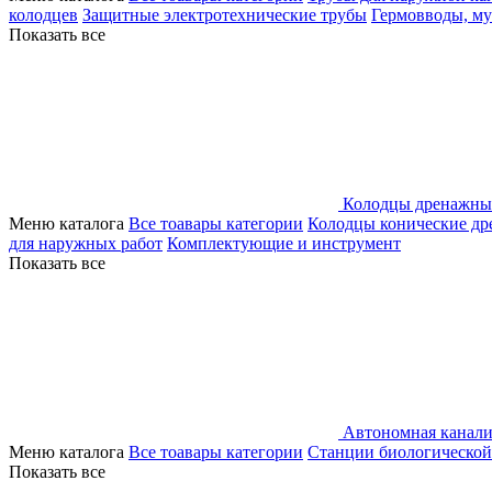
колодцев
Защитные электротехнические трубы
Гермовводы, м
Показать все
Колодцы дренажны
Меню каталога
Все тоавары категории
Колодцы конические д
для наружных работ
Комплектующие и инструмент
Показать все
Автономная канали
Меню каталога
Все тоавары категории
Станции биологической
Показать все