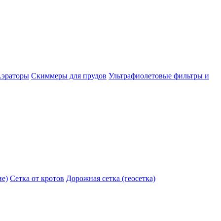
эраторы
Скиммеры для прудов
Ультрафиолетовые фильтры и
ие)
Сетка от кротов
Дорожная сетка (геосетка)