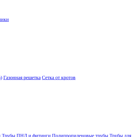
ники
)
Газонная решетка
Сетка от кротов
ы
Трубы ПНД и фитинги
Полипропиленовые трубы
Трубы для