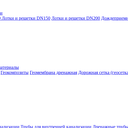
ки
0
Лотки и решетки DN150
Лотки и решетки DN200
Дождеприем
материалы
Геокомпозиты
Геомембрана дренажная
Дорожная сетка (геосетка
нализации
Трубы для внутренней канализации
Дренажные труб