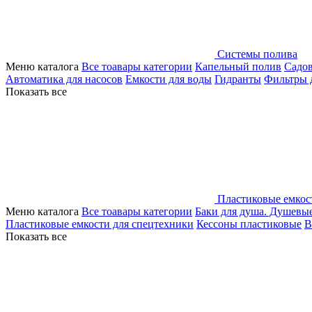
Системы полива
Меню каталога
Все тоавары категории
Капельный полив
Садо
Автоматика для насосов
Емкости для воды
Гидранты
Фильтры 
Показать все
Пластиковые емкос
Меню каталога
Все тоавары категории
Баки для душа. Душевы
Пластиковые емкости для спецтехники
Кессоны пластиковые
В
Показать все