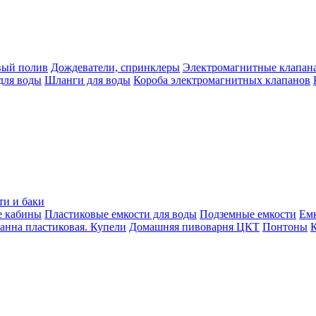
вый полив
Дождеватели, спринклеры
Электромагнитные клапан
для воды
Шланги для воды
Короба электромагнитных клапанов
ти и баки
е кабины
Пластиковые емкости для воды
Подземные емкости
Ем
анна пластиковая. Купели
Домашняя пивоварня ЦКТ
Понтоны
К