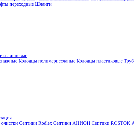
уфты переходные
Шланги
е и ливневые
ренажные
Колодцы полимерпесчаные
Колодцы пластиковые
Труб
зация
 очистки
Септики Rodlex
Септики АНИОН
Септики ROSTOK
А