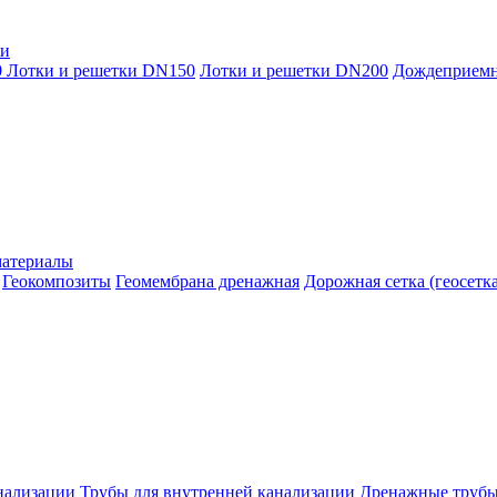
ки
0
Лотки и решетки DN150
Лотки и решетки DN200
Дождеприем
материалы
Геокомпозиты
Геомембрана дренажная
Дорожная сетка (геосетка
нализации
Трубы для внутренней канализации
Дренажные труб