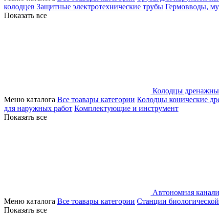
колодцев
Защитные электротехнические трубы
Гермовводы, м
Показать все
Колодцы дренажны
Меню каталога
Все тоавары категории
Колодцы конические д
для наружных работ
Комплектующие и инструмент
Показать все
Автономная канали
Меню каталога
Все тоавары категории
Станции биологической
Показать все