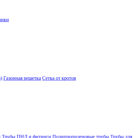
ники
)
Газонная решетка
Сетка от кротов
ы
Трубы ПНД и фитинги
Полипропиленовые трубы
Трубы для