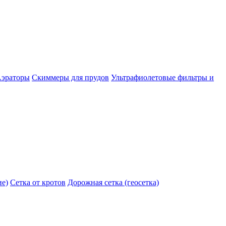
эраторы
Скиммеры для прудов
Ультрафиолетовые фильтры и
ие)
Сетка от кротов
Дорожная сетка (геосетка)