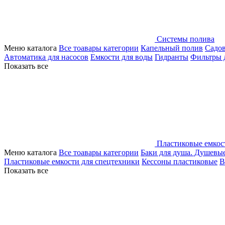
Системы полива
Меню каталога
Все тоавары категории
Капельный полив
Садо
Автоматика для насосов
Емкости для воды
Гидранты
Фильтры 
Показать все
Пластиковые емкос
Меню каталога
Все тоавары категории
Баки для душа. Душевы
Пластиковые емкости для спецтехники
Кессоны пластиковые
В
Показать все