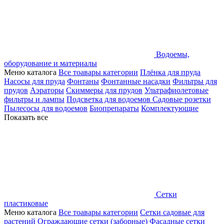
Водоемы,
оборудование и материалы
Меню каталога
Все тоавары категории
Плёнка для пруда
Насосы для пруда
Фонтаны
Фонтанные насадки
Фильтры для
прудов
Аэраторы
Скиммеры для прудов
Ультрафиолетовые
фильтры и лампы
Подсветка для водоемов
Садовые розетки
Пылесосы для водоемов
Биопрепараты
Комплектующие
Показать все
Сетки
пластиковые
Меню каталога
Все тоавары категории
Сетки садовые для
растений
Ограждающие сетки (заборные)
Фасадные сетки