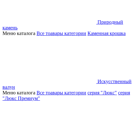
Природный
камень
Меню каталога
Все тоавары категории
Каменная крошка
Искусственный
валун
Меню каталога
Все тоавары категории
серия "Люкс"
серия
"Люкс Премиум"