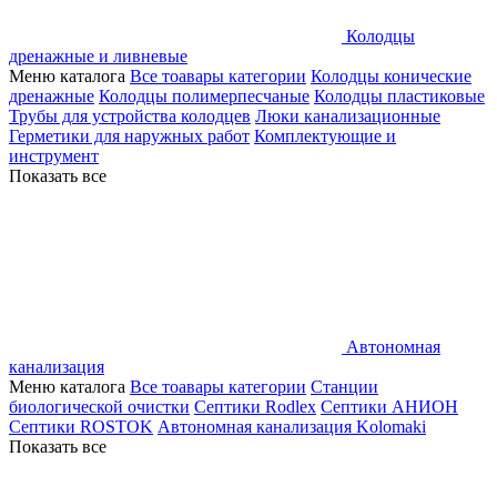
Колодцы
дренажные и ливневые
Меню каталога
Все тоавары категории
Колодцы конические
дренажные
Колодцы полимерпесчаные
Колодцы пластиковые
Трубы для устройства колодцев
Люки канализационные
Герметики для наружных работ
Комплектующие и
инструмент
Показать все
Автономная
канализация
Меню каталога
Все тоавары категории
Станции
биологической очистки
Септики Rodlex
Септики АНИОН
Септики ROSTOK
Автономная канализация Kolomaki
Показать все