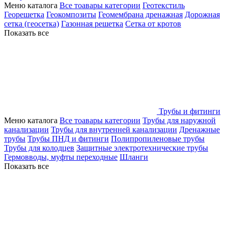
Меню каталога
Все тоавары категории
Геотекстиль
Георешетка
Геокомпозиты
Геомембрана дренажная
Дорожная
сетка (геосетка)
Газонная решетка
Сетка от кротов
Показать все
Трубы и фитинги
Меню каталога
Все тоавары категории
Трубы для наружной
канализации
Трубы для внутренней канализации
Дренажные
трубы
Трубы ПНД и фитинги
Полипропиленовые трубы
Трубы для колодцев
Защитные электротехнические трубы
Гермовводы, муфты переходные
Шланги
Показать все