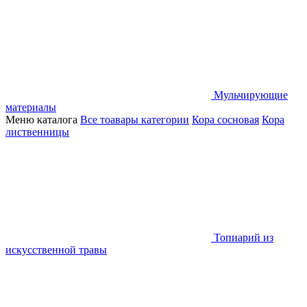
Мульчирующие
материалы
Меню каталога
Все тоавары категории
Кора сосновая
Кора
лиственницы
Топиарий из
искусственной травы