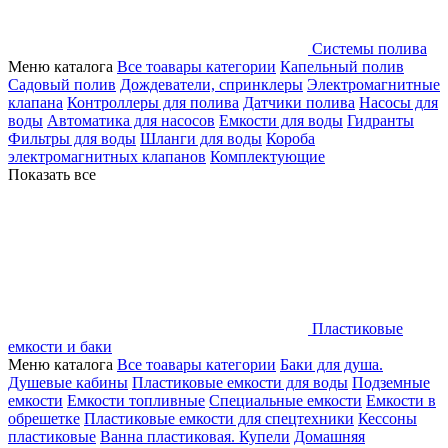
Системы полива
Меню каталога
Все тоавары категории
Капельный полив
Садовый полив
Дождеватели, спринклеры
Электромагнитные
клапана
Контроллеры для полива
Датчики полива
Насосы для
воды
Автоматика для насосов
Емкости для воды
Гидранты
Фильтры для воды
Шланги для воды
Короба
электромагнитных клапанов
Комплектующие
Показать все
Пластиковые
емкости и баки
Меню каталога
Все тоавары категории
Баки для душа.
Душевые кабины
Пластиковые емкости для воды
Подземные
емкости
Емкости топливные
Специальные емкости
Емкости в
обрешетке
Пластиковые емкости для спецтехники
Кессоны
пластиковые
Ванна пластиковая. Купели
Домашняя