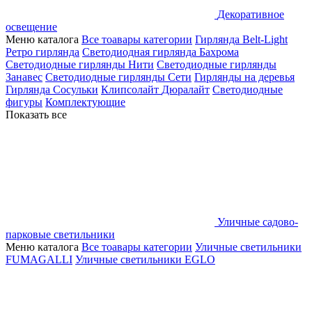
Декоративное
освещение
Меню каталога
Все тоавары категории
Гирлянда Belt-Light
Ретро гирлянда
Светодиодная гирлянда Бахрома
Светодиодные гирлянды Нити
Светодиодные гирлянды
Занавес
Светодиодные гирлянды Сети
Гирлянды на деревья
Гирлянда Сосульки
Клипсолайт
Дюралайт
Светодиодные
фигуры
Комплектующие
Показать все
Уличные садово-
парковые светильники
Меню каталога
Все тоавары категории
Уличные светильники
FUMAGALLI
Уличные светильники EGLO