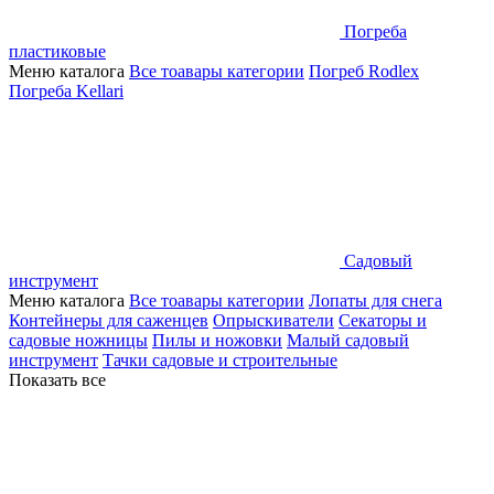
Погреба
пластиковые
Меню каталога
Все тоавары категории
Погреб Rodlex
Погреба Kellari
Садовый
инструмент
Меню каталога
Все тоавары категории
Лопаты для снега
Контейнеры для саженцев
Опрыскиватели
Секаторы и
садовые ножницы
Пилы и ножовки
Малый садовый
инструмент
Тачки садовые и строительные
Показать все