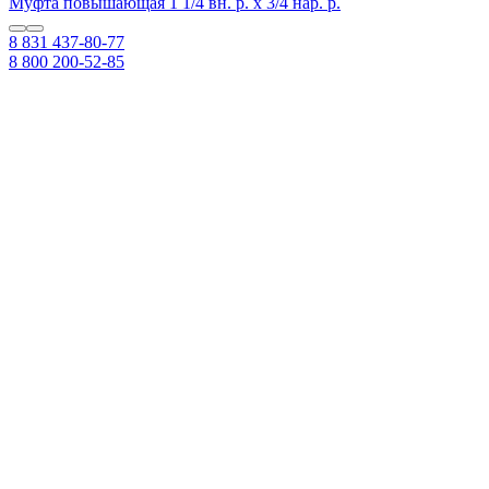
Муфта повышающая 1 1/4 вн. р. х 3/4 нар. р.
8 831 437-80-77
8 800 200-52-85