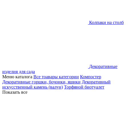
Колпаки на столб
Декоративные
изделия для сада
Меню каталога
Все тоавары категории
Компостер
Декоративные горшки, бочонки, ящики
Декоративный
искусственный камень (валун)
Торфяной биотуалет
Показать все