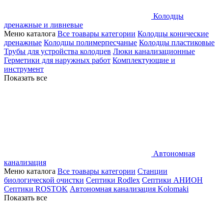
Колодцы
дренажные и ливневые
Меню каталога
Все тоавары категории
Колодцы конические
дренажные
Колодцы полимерпесчаные
Колодцы пластиковые
Трубы для устройства колодцев
Люки канализационные
Герметики для наружных работ
Комплектующие и
инструмент
Показать все
Автономная
канализация
Меню каталога
Все тоавары категории
Станции
биологической очистки
Септики Rodlex
Септики АНИОН
Септики ROSTOK
Автономная канализация Kolomaki
Показать все