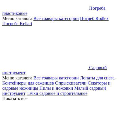
Погреба
пластиковые
Меню каталога
Все тоавары категории
Погреб Rodlex
Погреба Kellari
Садовый
инструмент
Меню каталога
Все тоавары категории
Лопаты для снега
Контейнеры для саженцев
Опрыскиватели
Секаторы и
садовые ножницы
Пилы и ножовки
Малый садовый
инструмент
Тачки садовые и строительные
Показать все