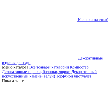
Колпаки на столб
Декоративные
изделия для сада
Меню каталога
Все тоавары категории
Компостер
Декоративные горшки, бочонки, ящики
Декоративный
искусственный камень (валун)
Торфяной биотуалет
Показать все