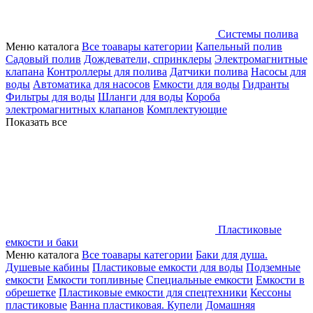
Системы полива
Меню каталога
Все тоавары категории
Капельный полив
Садовый полив
Дождеватели, спринклеры
Электромагнитные
клапана
Контроллеры для полива
Датчики полива
Насосы для
воды
Автоматика для насосов
Емкости для воды
Гидранты
Фильтры для воды
Шланги для воды
Короба
электромагнитных клапанов
Комплектующие
Показать все
Пластиковые
емкости и баки
Меню каталога
Все тоавары категории
Баки для душа.
Душевые кабины
Пластиковые емкости для воды
Подземные
емкости
Емкости топливные
Специальные емкости
Емкости в
обрешетке
Пластиковые емкости для спецтехники
Кессоны
пластиковые
Ванна пластиковая. Купели
Домашняя