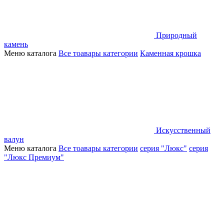
Природный
камень
Меню каталога
Все тоавары категории
Каменная крошка
Искусственный
валун
Меню каталога
Все тоавары категории
серия "Люкс"
серия
"Люкс Премиум"