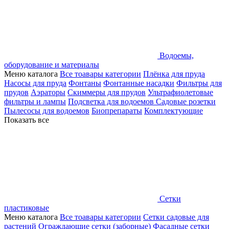
Водоемы,
оборудование и материалы
Меню каталога
Все тоавары категории
Плёнка для пруда
Насосы для пруда
Фонтаны
Фонтанные насадки
Фильтры для
прудов
Аэраторы
Скиммеры для прудов
Ультрафиолетовые
фильтры и лампы
Подсветка для водоемов
Садовые розетки
Пылесосы для водоемов
Биопрепараты
Комплектующие
Показать все
Сетки
пластиковые
Меню каталога
Все тоавары категории
Сетки садовые для
растений
Ограждающие сетки (заборные)
Фасадные сетки