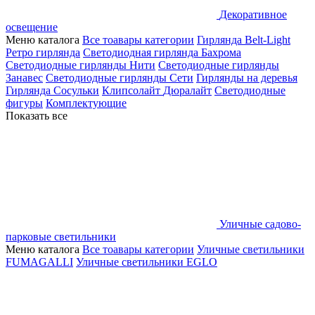
Декоративное
освещение
Меню каталога
Все тоавары категории
Гирлянда Belt-Light
Ретро гирлянда
Светодиодная гирлянда Бахрома
Светодиодные гирлянды Нити
Светодиодные гирлянды
Занавес
Светодиодные гирлянды Сети
Гирлянды на деревья
Гирлянда Сосульки
Клипсолайт
Дюралайт
Светодиодные
фигуры
Комплектующие
Показать все
Уличные садово-
парковые светильники
Меню каталога
Все тоавары категории
Уличные светильники
FUMAGALLI
Уличные светильники EGLO