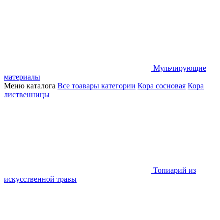
Мульчирующие
материалы
Меню каталога
Все тоавары категории
Кора сосновая
Кора
лиственницы
Топиарий из
искусственной травы