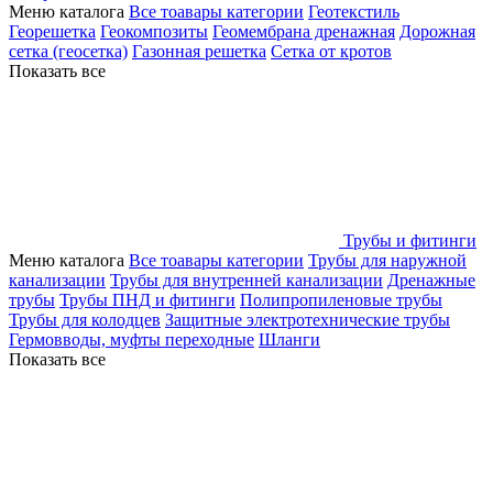
Меню каталога
Все тоавары категории
Геотекстиль
Георешетка
Геокомпозиты
Геомембрана дренажная
Дорожная
сетка (геосетка)
Газонная решетка
Сетка от кротов
Показать все
Трубы и фитинги
Меню каталога
Все тоавары категории
Трубы для наружной
канализации
Трубы для внутренней канализации
Дренажные
трубы
Трубы ПНД и фитинги
Полипропиленовые трубы
Трубы для колодцев
Защитные электротехнические трубы
Гермовводы, муфты переходные
Шланги
Показать все