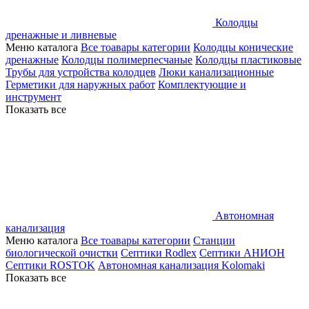
Колодцы
дренажные и ливневые
Меню каталога
Все тоавары категории
Колодцы конические
дренажные
Колодцы полимерпесчаные
Колодцы пластиковые
Трубы для устройства колодцев
Люки канализационные
Герметики для наружных работ
Комплектующие и
инструмент
Показать все
Автономная
канализация
Меню каталога
Все тоавары категории
Станции
биологической очистки
Септики Rodlex
Септики АНИОН
Септики ROSTOK
Автономная канализация Kolomaki
Показать все