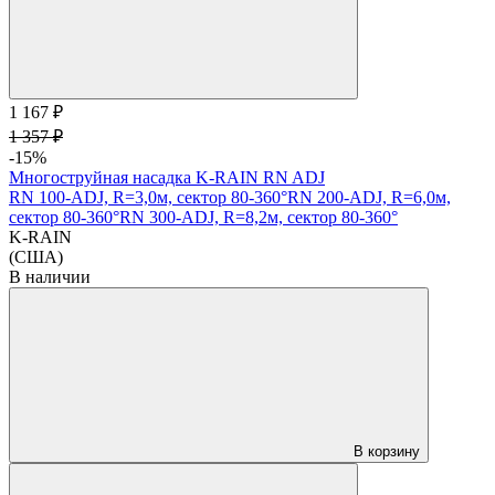
1 167 ₽
1 357 ₽
-15%
Многоструйная насадка K-RAIN RN ADJ
RN 100-ADJ, R=3,0м, сектор 80-360°
RN 200-ADJ, R=6,0м,
сектор 80-360°
RN 300-ADJ, R=8,2м, сектор 80-360°
K-RAIN
(США)
В наличии
В корзину