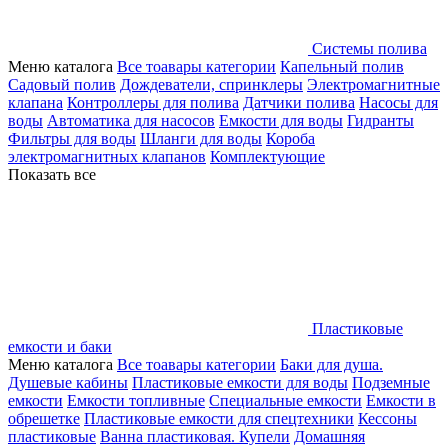
Системы полива
Меню каталога
Все тоавары категории
Капельный полив
Садовый полив
Дождеватели, спринклеры
Электромагнитные
клапана
Контроллеры для полива
Датчики полива
Насосы для
воды
Автоматика для насосов
Емкости для воды
Гидранты
Фильтры для воды
Шланги для воды
Короба
электромагнитных клапанов
Комплектующие
Показать все
Пластиковые
емкости и баки
Меню каталога
Все тоавары категории
Баки для душа.
Душевые кабины
Пластиковые емкости для воды
Подземные
емкости
Емкости топливные
Специальные емкости
Емкости в
обрешетке
Пластиковые емкости для спецтехники
Кессоны
пластиковые
Ванна пластиковая. Купели
Домашняя