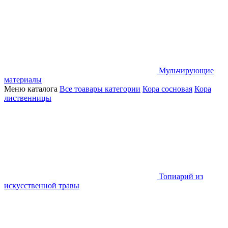
Мульчирующие
материалы
Меню каталога
Все тоавары категории
Кора сосновая
Кора
лиственницы
Топиарий из
искусственной травы