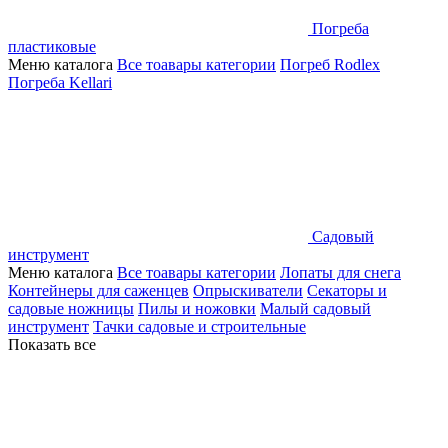
Погреба
пластиковые
Меню каталога
Все тоавары категории
Погреб Rodlex
Погреба Kellari
Садовый
инструмент
Меню каталога
Все тоавары категории
Лопаты для снега
Контейнеры для саженцев
Опрыскиватели
Секаторы и
садовые ножницы
Пилы и ножовки
Малый садовый
инструмент
Тачки садовые и строительные
Показать все