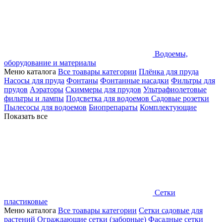
Водоемы,
оборудование и материалы
Меню каталога
Все тоавары категории
Плёнка для пруда
Насосы для пруда
Фонтаны
Фонтанные насадки
Фильтры для
прудов
Аэраторы
Скиммеры для прудов
Ультрафиолетовые
фильтры и лампы
Подсветка для водоемов
Садовые розетки
Пылесосы для водоемов
Биопрепараты
Комплектующие
Показать все
Сетки
пластиковые
Меню каталога
Все тоавары категории
Сетки садовые для
растений
Ограждающие сетки (заборные)
Фасадные сетки