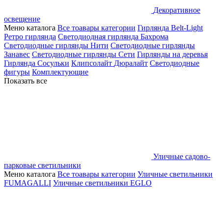
Декоративное
освещение
Меню каталога
Все тоавары категории
Гирлянда Belt-Light
Ретро гирлянда
Светодиодная гирлянда Бахрома
Светодиодные гирлянды Нити
Светодиодные гирлянды
Занавес
Светодиодные гирлянды Сети
Гирлянды на деревья
Гирлянда Сосульки
Клипсолайт
Дюралайт
Светодиодные
фигуры
Комплектующие
Показать все
Уличные садово-
парковые светильники
Меню каталога
Все тоавары категории
Уличные светильники
FUMAGALLI
Уличные светильники EGLO