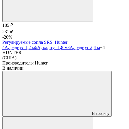
185 ₽
231 ₽
-20%
Регулируемые сопла SRS, Hunter
4А, радиус 1,2 м
6А, радиус 1,8 м
8А, радиус 2,4 м
+4
HUNTER
(США)
Производитель:
Hunter
В наличии
В корзину