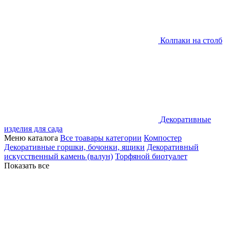
Колпаки на столб
Декоративные
изделия для сада
Меню каталога
Все тоавары категории
Компостер
Декоративные горшки, бочонки, ящики
Декоративный
искусственный камень (валун)
Торфяной биотуалет
Показать все