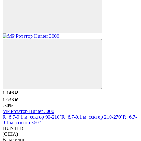
1 146 ₽
1 633 ₽
-30%
MP Ротатор Hunter 3000
R=6.7-9.1 м, сектор 90-210°
R=6.7-9.1 м, сектор 210-270°
R=6.7-
9.1 м, сектор 360°
HUNTER
(США)
В наличии