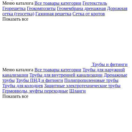
Меню каталога
Все тоавары категории
Геотекстиль
Георешетка
Геокомпозиты
Геомембрана дренажная
Дорожная
сетка (геосетка)
Газонная решетка
Сетка от кротов
Показать все
Трубы и фитинги
Меню каталога
Все тоавары категории
Трубы для наружной
канализации
Трубы для внутренней канализации
Дренажные
трубы
Трубы ПНД и фитинги
Полипропиленовые трубы
Трубы для колодцев
Защитные электротехнические трубы
Гермовводы, муфты переходные
Шланги
Показать все