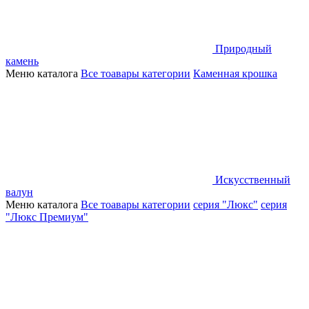
Природный
камень
Меню каталога
Все тоавары категории
Каменная крошка
Искусственный
валун
Меню каталога
Все тоавары категории
серия "Люкс"
серия
"Люкс Премиум"