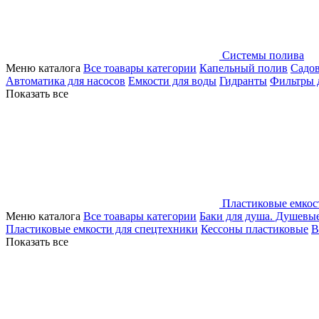
Системы полива
Меню каталога
Все тоавары категории
Капельный полив
Садо
Автоматика для насосов
Емкости для воды
Гидранты
Фильтры 
Показать все
Пластиковые емкос
Меню каталога
Все тоавары категории
Баки для душа. Душевы
Пластиковые емкости для спецтехники
Кессоны пластиковые
В
Показать все