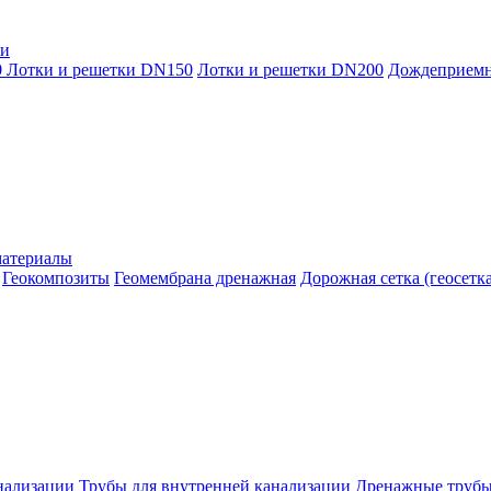
ки
0
Лотки и решетки DN150
Лотки и решетки DN200
Дождеприем
материалы
Геокомпозиты
Геомембрана дренажная
Дорожная сетка (геосетка
нализации
Трубы для внутренней канализации
Дренажные труб