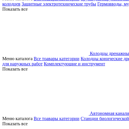
колодцев
Защитные электротехнические трубы
Гермовводы, м
Показать все
Колодцы дренажны
Меню каталога
Все тоавары категории
Колодцы конические д
для наружных работ
Комплектующие и инструмент
Показать все
Автономная канали
Меню каталога
Все тоавары категории
Станции биологической
Показать все