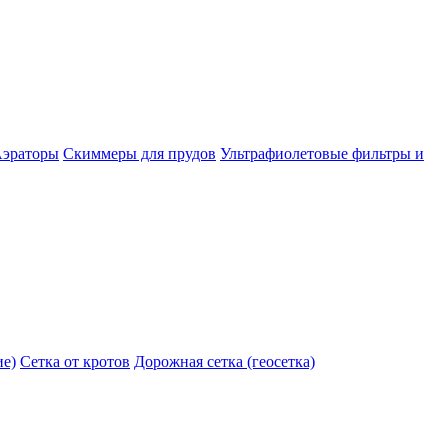
эраторы
Скиммеры для прудов
Ультрафиолетовые фильтры и
ие)
Сетка от кротов
Дорожная сетка (геосетка)