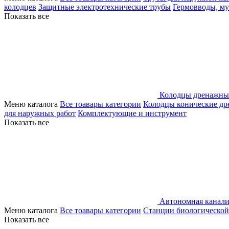
колодцев
Защитные электротехнические трубы
Гермовводы, м
Показать все
Колодцы дренажны
Меню каталога
Все тоавары категории
Колодцы конические д
для наружных работ
Комплектующие и инструмент
Показать все
Автономная канали
Меню каталога
Все тоавары категории
Станции биологической
Показать все