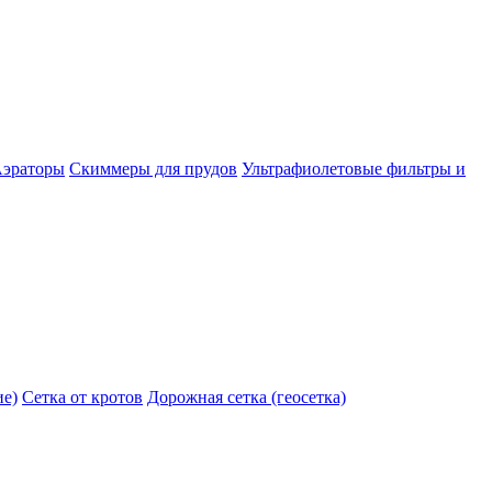
эраторы
Скиммеры для прудов
Ультрафиолетовые фильтры и
ие)
Сетка от кротов
Дорожная сетка (геосетка)