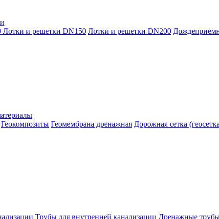
ки
0
Лотки и решетки DN150
Лотки и решетки DN200
Дождеприем
материалы
Геокомпозиты
Геомембрана дренажная
Дорожная сетка (геосетка
нализации
Трубы для внутренней канализации
Дренажные труб