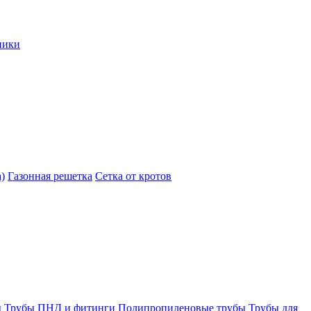
ники
)
Газонная решетка
Сетка от кротов
ы
Трубы ПНД и фитинги
Полипропиленовые трубы
Трубы для