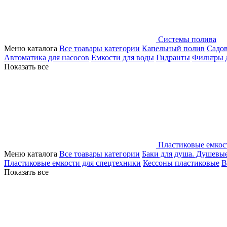
Системы полива
Меню каталога
Все тоавары категории
Капельный полив
Садо
Автоматика для насосов
Емкости для воды
Гидранты
Фильтры 
Показать все
Пластиковые емкос
Меню каталога
Все тоавары категории
Баки для душа. Душевы
Пластиковые емкости для спецтехники
Кессоны пластиковые
В
Показать все