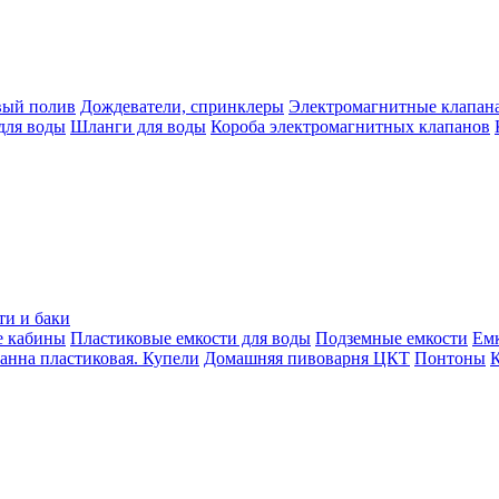
вый полив
Дождеватели, спринклеры
Электромагнитные клапан
для воды
Шланги для воды
Короба электромагнитных клапанов
ти и баки
е кабины
Пластиковые емкости для воды
Подземные емкости
Ем
анна пластиковая. Купели
Домашняя пивоварня ЦКТ
Понтоны
К