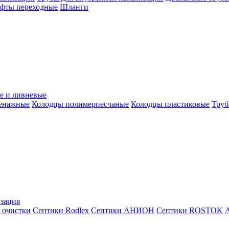
уфты переходные
Шланги
е и ливневые
ренажные
Колодцы полимерпесчаные
Колодцы пластиковые
Труб
зация
 очистки
Септики Rodlex
Септики АНИОН
Септики ROSTOK
А