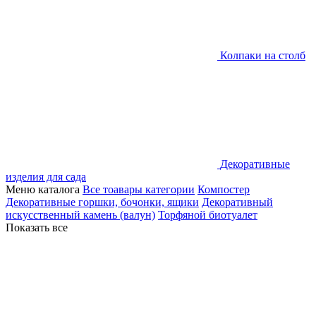
Колпаки на столб
Декоративные
изделия для сада
Меню каталога
Все тоавары категории
Компостер
Декоративные горшки, бочонки, ящики
Декоративный
искусственный камень (валун)
Торфяной биотуалет
Показать все