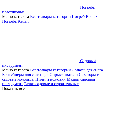
Погреба
пластиковые
Меню каталога
Все тоавары категории
Погреб Rodlex
Погреба Kellari
Садовый
инструмент
Меню каталога
Все тоавары категории
Лопаты для снега
Контейнеры для саженцев
Опрыскиватели
Секаторы и
садовые ножницы
Пилы и ножовки
Малый садовый
инструмент
Тачки садовые и строительные
Показать все