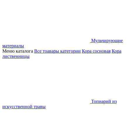
Мульчирующие
материалы
Меню каталога
Все тоавары категории
Кора сосновая
Кора
лиственницы
Топиарий из
искусственной травы