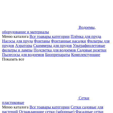
Водоемы,
оборудование и материалы
Меню каталога
Все тоавары категории
Плёнка для пруда
Насосы для пруда
Фонтаны
Фонтанные насадки
Фильтры для
прудов
Аэраторы
Скиммеры для прудов
Ультрафиолетовые
фильтры и лампы
Подсветка для водоемов
Садовые розетки
Пылесосы для водоемов
Биопрепараты
Комплектующие
Показать все
Сетки
пластиковые
Меню каталога
Все тоавары категории
Сетки садовые для
растений
Ограждающие сетки (заборные)
Фасадные сетки