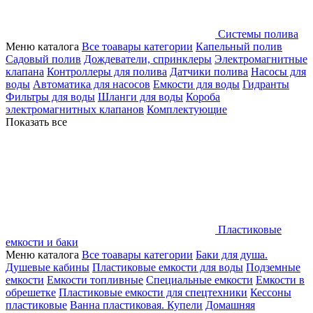
Системы полива
Меню каталога
Все тоавары категории
Капельный полив
Садовый полив
Дождеватели, спринклеры
Электромагнитные
клапана
Контроллеры для полива
Датчики полива
Насосы для
воды
Автоматика для насосов
Емкости для воды
Гидранты
Фильтры для воды
Шланги для воды
Короба
электромагнитных клапанов
Комплектующие
Показать все
Пластиковые
емкости и баки
Меню каталога
Все тоавары категории
Баки для душа.
Душевые кабины
Пластиковые емкости для воды
Подземные
емкости
Емкости топливные
Специальные емкости
Емкости в
обрешетке
Пластиковые емкости для спецтехники
Кессоны
пластиковые
Ванна пластиковая. Купели
Домашняя