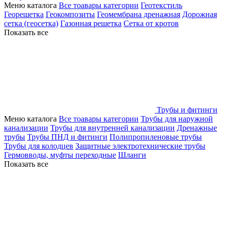
Меню каталога
Все тоавары категории
Геотекстиль
Георешетка
Геокомпозиты
Геомембрана дренажная
Дорожная
сетка (геосетка)
Газонная решетка
Сетка от кротов
Показать все
Трубы и фитинги
Меню каталога
Все тоавары категории
Трубы для наружной
канализации
Трубы для внутренней канализации
Дренажные
трубы
Трубы ПНД и фитинги
Полипропиленовые трубы
Трубы для колодцев
Защитные электротехнические трубы
Гермовводы, муфты переходные
Шланги
Показать все