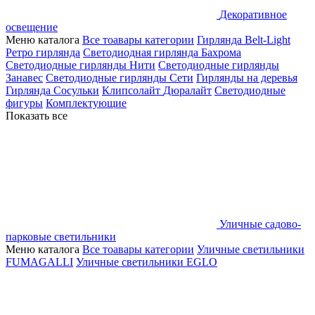
Декоративное
освещение
Меню каталога
Все тоавары категории
Гирлянда Belt-Light
Ретро гирлянда
Светодиодная гирлянда Бахрома
Светодиодные гирлянды Нити
Светодиодные гирлянды
Занавес
Светодиодные гирлянды Сети
Гирлянды на деревья
Гирлянда Сосульки
Клипсолайт
Дюралайт
Светодиодные
фигуры
Комплектующие
Показать все
Уличные садово-
парковые светильники
Меню каталога
Все тоавары категории
Уличные светильники
FUMAGALLI
Уличные светильники EGLO