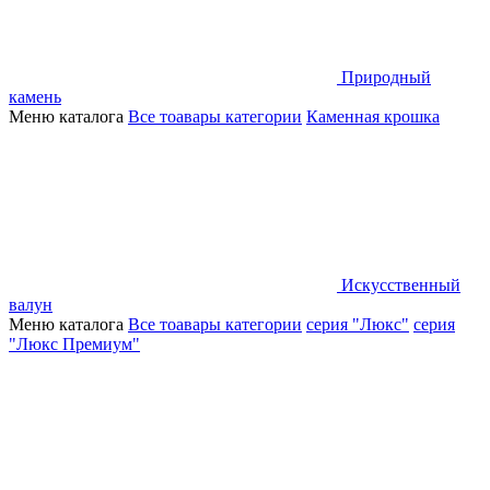
Природный
камень
Меню каталога
Все тоавары категории
Каменная крошка
Искусственный
валун
Меню каталога
Все тоавары категории
серия "Люкс"
серия
"Люкс Премиум"