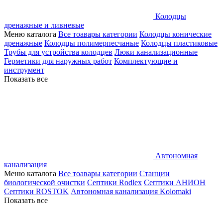
Колодцы
дренажные и ливневые
Меню каталога
Все тоавары категории
Колодцы конические
дренажные
Колодцы полимерпесчаные
Колодцы пластиковые
Трубы для устройства колодцев
Люки канализационные
Герметики для наружных работ
Комплектующие и
инструмент
Показать все
Автономная
канализация
Меню каталога
Все тоавары категории
Станции
биологической очистки
Септики Rodlex
Септики АНИОН
Септики ROSTOK
Автономная канализация Kolomaki
Показать все