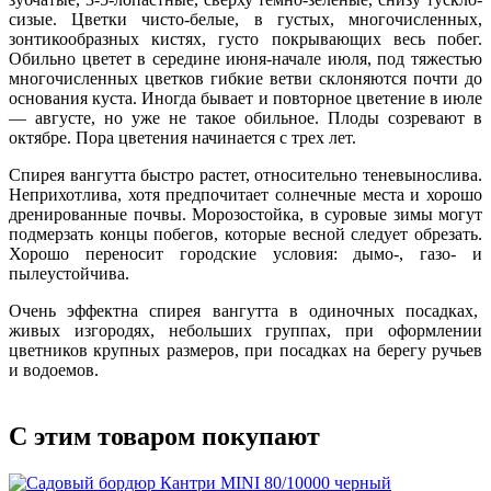
сизые. Цветки чисто-белые, в густых, многочисленных,
зонтикообразных кистях, густо покрывающих весь побег.
Обильно цветет в середине июня-начале июля, под тяжестью
многочисленных цветков гибкие ветви склоняются почти до
основания куста. Иногда бывает и повторное цветение в июле
— августе, но уже не такое обильное. Плоды созревают в
октябре. Пора цветения начинается с трех лет.
Спирея вангутта быстро растет, относительно теневынослива.
Неприхотлива, хотя предпочитает солнечные места и хорошо
дренированные почвы. Морозостойка, в суровые зимы могут
подмерзать концы побегов, которые весной следует обрезать.
Хорошо переносит городские условия: дымо-, газо- и
пылеустойчива.
Очень эффектна спирея вангутта в одиночных посадках,
живых изгородях, небольших группах, при оформлении
цветников крупных размеров, при посадках на берегу ручьев
и водоемов.
С этим товаром покупают