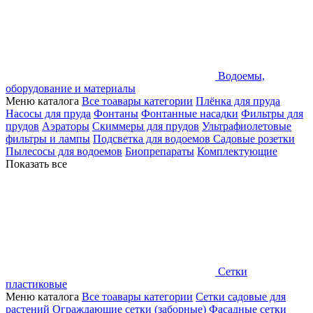
Водоемы,
оборудование и материалы
Меню каталога
Все тоавары категории
Плёнка для пруда
Насосы для пруда
Фонтаны
Фонтанные насадки
Фильтры для
прудов
Аэраторы
Скиммеры для прудов
Ультрафиолетовые
фильтры и лампы
Подсветка для водоемов
Садовые розетки
Пылесосы для водоемов
Биопрепараты
Комплектующие
Показать все
Сетки
пластиковые
Меню каталога
Все тоавары категории
Сетки садовые для
растений
Ограждающие сетки (заборные)
Фасадные сетки