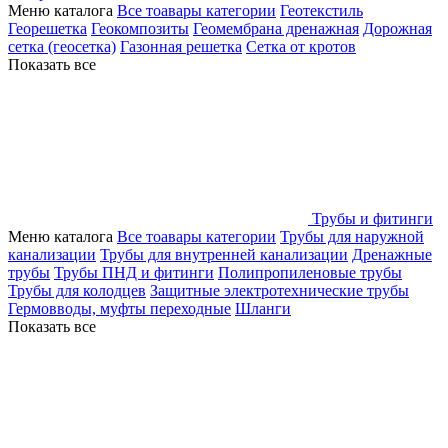
Меню каталога
Все тоавары категории
Геотекстиль
Георешетка
Геокомпозиты
Геомембрана дренажная
Дорожная
сетка (геосетка)
Газонная решетка
Сетка от кротов
Показать все
Трубы и фитинги
Меню каталога
Все тоавары категории
Трубы для наружной
канализации
Трубы для внутренней канализации
Дренажные
трубы
Трубы ПНД и фитинги
Полипропиленовые трубы
Трубы для колодцев
Защитные электротехнические трубы
Гермовводы, муфты переходные
Шланги
Показать все