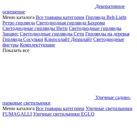
Декоративное
освещение
Меню каталога
Все тоавары категории
Гирлянда Belt-Light
Ретро гирлянда
Светодиодная гирлянда Бахрома
Светодиодные гирлянды Нити
Светодиодные гирлянды
Занавес
Светодиодные гирлянды Сети
Гирлянды на деревья
Гирлянда Сосульки
Клипсолайт
Дюралайт
Светодиодные
фигуры
Комплектующие
Показать все
Уличные садово-
парковые светильники
Меню каталога
Все тоавары категории
Уличные светильники
FUMAGALLI
Уличные светильники EGLO