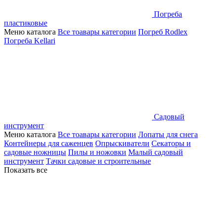
Погреба
пластиковые
Меню каталога
Все тоавары категории
Погреб Rodlex
Погреба Kellari
Садовый
инструмент
Меню каталога
Все тоавары категории
Лопаты для снега
Контейнеры для саженцев
Опрыскиватели
Секаторы и
садовые ножницы
Пилы и ножовки
Малый садовый
инструмент
Тачки садовые и строительные
Показать все