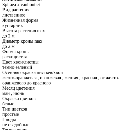
Spiraea x vanhouttei
Вид растения
лиственное
Жизненная форма
кустарник
Высота растения max
до 2 м
Диаметр кроны max
до 2 м
Форма кроны
раскидистая
Цвет хвои/листвы
темно-зеленый
Осенняя окраска листьев/хвои
желто-оранжевая
,
оранжевая
,
желтая
,
красная
,
от желто-
оранжевого до красного
Месяц цветения
май
,
июнь
Окраска цветков
белые
Тип цветков
простые
Плоды
не съедобные
Темпы роста