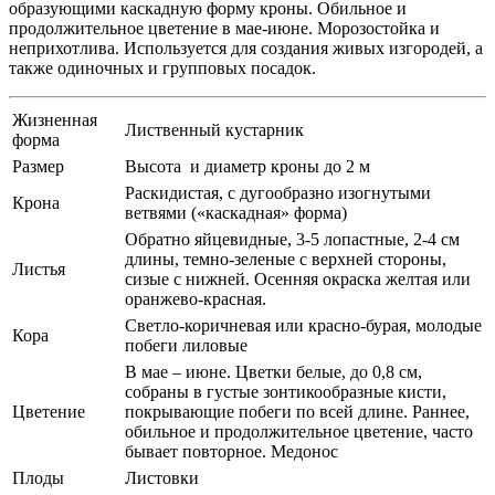
образующими каскадную форму кроны. Обильное и
продолжительное цветение в мае-июне. Морозостойка и
неприхотлива. Используется для создания живых изгородей, а
также одиночных и групповых посадок.
Жизненная
Лиственный кустарник
форма
Размер
Высота и диаметр кроны до 2 м
Раскидистая, с дугообразно изогнутыми
Крона
ветвями («каскадная» форма)
Обратно яйцевидные, 3-5 лопастные, 2-4 см
длины, темно-зеленые с верхней стороны,
Листья
сизые с нижней. Осенняя окраска желтая или
оранжево-красная.
Светло-коричневая или красно-бурая, молодые
Кора
побеги лиловые
В мае – июне. Цветки белые, до 0,8 см,
собраны в густые зонтикообразные кисти,
Цветение
покрывающие побеги по всей длине. Раннее,
обильное и продолжительное цветение, часто
бывает повторное. Медонос
Плоды
Листовки