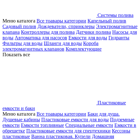
Системы полива
Меню каталога
Все тоавары категории
Капельный полив
Садовый полив
Дождеватели, спринклеры
Электромагнитные
клапана
Контроллеры для полива
Датчики полива
Насосы для
воды
Автоматика для насосов
Емкости для воды
Гидранты
Фильтры для воды
Шланги для воды
Короба
электромагнитных клапанов
Комплектующие
Показать все
Пластиковые
емкости и баки
Меню каталога
Все тоавары категории
Баки для душа.
Душевые кабины
Пластиковые емкости для воды
Подземные
емкости
Емкости топливные
Специальные емкости
Емкости в
обрешетке
Пластиковые емкости для спецтехники
Кессоны
пластиковые
Ванна пластиковая. Купели
Домашняя