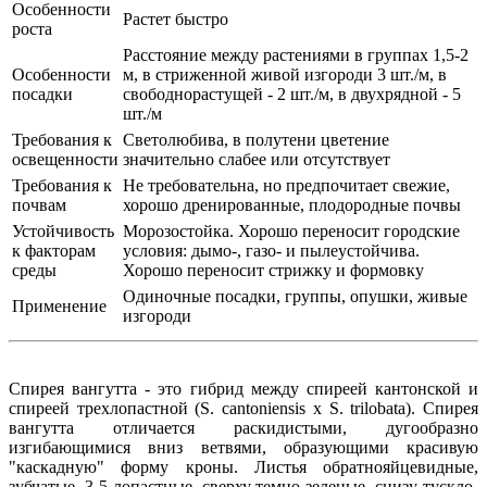
Особенности
Растет быстро
роста
Расстояние между растениями в группах 1,5-2
Особенности
м, в стриженной живой изгороди 3 шт./м, в
посадки
свободнорастущей - 2 шт./м, в двухрядной - 5
шт./м
Требования к
Светолюбива, в полутени цветение
освещенности
значительно слабее или отсутствует
Требования к
Не требовательна, но предпочитает свежие,
почвам
хорошо дренированные, плодородные почвы
Устойчивость
Морозостойка. Хорошо переносит городские
к факторам
условия: дымо-, газо- и пылеустойчива.
среды
Хорошо переносит стрижку и формовку
Одиночные посадки, группы, опушки, живые
Применение
изгороди
Спирея вангутта - это гибрид между спиреей кантонской и
спиреей трехлопастной (S. cantoniensis x S. trilobata). Спирея
вангутта отличается раскидистыми, дугообразно
изгибающимися вниз ветвями, образующими красивую
"каскадную" форму кроны. Листья обратнояйцевидные,
зубчатые, 3-5-лопастные, сверху темно-зеленые, снизу тускло-