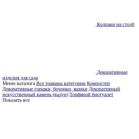
Колпаки на столб
Декоративные
изделия для сада
Меню каталога
Все тоавары категории
Компостер
Декоративные горшки, бочонки, ящики
Декоративный
искусственный камень (валун)
Торфяной биотуалет
Показать все