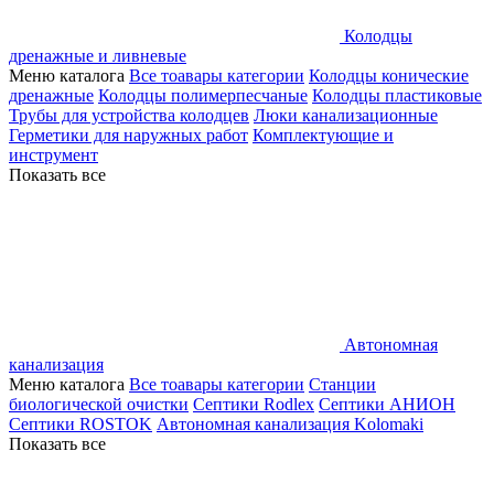
Колодцы
дренажные и ливневые
Меню каталога
Все тоавары категории
Колодцы конические
дренажные
Колодцы полимерпесчаные
Колодцы пластиковые
Трубы для устройства колодцев
Люки канализационные
Герметики для наружных работ
Комплектующие и
инструмент
Показать все
Автономная
канализация
Меню каталога
Все тоавары категории
Станции
биологической очистки
Септики Rodlex
Септики АНИОН
Септики ROSTOK
Автономная канализация Kolomaki
Показать все