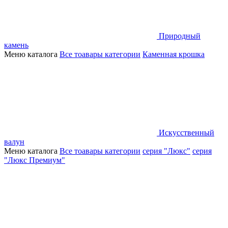
Природный
камень
Меню каталога
Все тоавары категории
Каменная крошка
Искусственный
валун
Меню каталога
Все тоавары категории
серия "Люкс"
серия
"Люкс Премиум"