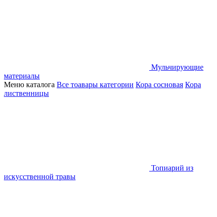
Мульчирующие
материалы
Меню каталога
Все тоавары категории
Кора сосновая
Кора
лиственницы
Топиарий из
искусственной травы